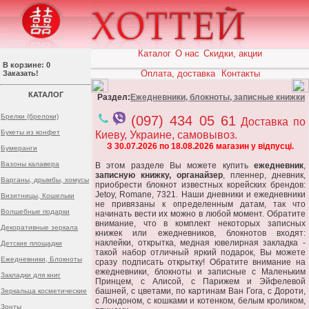
Каталог
О нас
Скидки, акции
В корзине: 0
Оплата, доставка
Контакты
Заказать!
КАТАЛОГ
Раздел:
Ежедневники, блокноты, записные книжки
Брелки (брелоки)
(097) 434 05 61
Доставка по
Букеты из конфет
Киеву, Украине, самовывоз.
З 30.07.2026 по 18.08.2026 магазин у відпусці.
Бумеранги
Вазоны калавера
В этом разделе Вы можете купить
ежедневник
,
записную книжку, органайзер
, пленнер, дневник,
Варганы, дрымбы, хомусы
приобрести блокнот известных корейских брендов:
Jetoy, Romane, 7321. Наши дневники и ежедневники
Визитницы, Кошельки
не привязаны к определенным датам, так что
Волшебные подарки
начинать вести их можно в любой момент. Обратите
внимание, что в комплект некоторых записных
Декоративные зеркала
книжек или ежедневников, блокнотов входят:
наклейки, открытка, медная ювелирная закладка -
Детские площадки
такой набор отличный яркий подарок, Вы можете
Ежедневники, Блокноты
сразу подписать открытку! Обратите внимание на
ежедневники, блокноты и записные с Маленьким
Закладки для книг
Принцем, с Алисой, с Парижем и Эйфелевой
башней, с цветами, по картинам Ван Гога, с Дороти,
Зеркальца косметические
с Лондоном, с кошками и котенком, белым кроликом,
Зонты