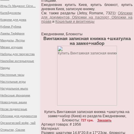
птицами.
Ежедневник купить Киев, купить блокнот, купить
Игры Го Маджонг Сёги...
дневник Киев, записную книжку.
Калейдоскопы
См. также разделы (Jetoy, Romane, 7321):
Обложки
для документов, Обложки на паспорт, Обложки на
Коврики для дома
права
и
Кошельки и визитницы
Кубики Рубика
Лампы Тиффани
Ежедневники, Блокноты
Винтажная записная книжка +шкатулка
Мандалы, Янтры
на замке+набор
Мягкие игрушки
Наборы для творчества
Наклейки интерьерные
Нарды
Настенные часы
Настольные игры
Натуральное мыло
Небесные фонарики
Новогодние акции
Носки подарочные
Купить Винтажная записная книжка +шкатулка на
замке+набор (Киев) из раздела Ежедневники,
Обложки для документов
Блокноты:
727 грн.
Заказать
Органический кофе, чай
Артикул товара: # 1956
Материал:
Открытки, Сказки
Размер: шкатулки 14.8*20.8 и 17*23см., блокноты