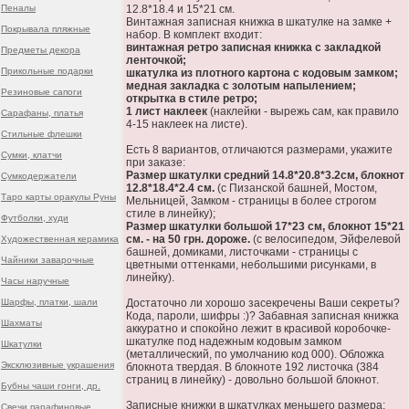
Пеналы
12.8*18.4 и 15*21 см.
Винтажная записная книжка в шкатулке на замке +
Покрывала пляжные
набор. В комплект входит:
винтажная ретро записная книжка с закладкой
Предметы декора
ленточкой;
Прикольные подарки
шкатулка из плотного картона с кодовым замком;
медная закладка с золотым напылением;
Резиновые сапоги
открытка в стиле ретро;
1 лист наклеек
(наклейки - вырежь сам, как правило
Сарафаны, платья
4-15 наклеек на листе).
Стильные флешки
Есть 8 вариантов, отличаются размерами, укажите
Сумки, клатчи
при заказе:
Размер шкатулки средний 14.8*20.8*3.2см, блокнот
Сумкодержатели
12.8*18.4*2.4 см.
(с Пизанской башней, Мостом,
Таро карты оракулы Руны
Мельницей, Замком - страницы в более строгом
стиле в линейку);
Футболки, худи
Размер шкатулки большой 17*23 см, блокнот 15*21
см. - на 50 грн. дороже.
(с велосипедом, Эйфелевой
Художественная керамика
башней, домиками, листочками - страницы с
Чайники заварочные
цветными оттенками, небольшими рисунками, в
линейку).
Часы наручные
Шарфы, платки, шали
Достаточно ли хорошо засекречены Ваши секреты?
Кода, пароли, шифры :)? Забавная записная книжка
Шахматы
аккуратно и спокойно лежит в красивой коробочке-
шкатулке под надежным кодовым замком
Шкатулки
(металлический, по умолчанию код 000). Обложка
Эксклюзивные украшения
блокнота твердая. В блокноте 192 листочка (384
страниц в линейку) - довольно большой блокнот.
Бубны чаши гонги, др.
Записные книжки в шкатулках меньшего размера:
Свечи парафиновые