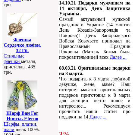
14.10.21 Подарки мужчинам на
грн.
14 октября, День Защитника
Украины.
Самый актуальный мужской
праздник в Украине (14 жовтня
День Козаків-Запорожців та
Покрова)! День Запорожского
Флешка
Войска Козачьего приподал на
Сердечко любви.
Православный Праздник
32 Гб.
Покровы (Матерь Божья была
Стильные
покровительницей всех
Далее ...
флешки
металл,
кристаллы. 485
08.03.21 Оригинальные подарки
грн.
на 8 марта.
Что подарить к 8 марта любимой
девушке, жене, маме? Наш
интернет магазин оригинальных
подарков приготовил к 8 марта
для женщин нечто новое и
интересное... Рекомендуем
прочитать наши статьи про
Шарф Ван Гог
подарки на 14
Далее ...
Ирисы. Eterno
Шарфы, платки,
шали
шёлк 100%.
3%
1024 грн.