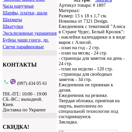
Артикул товара: # 1897
Часы наручные
Материал:
Шарфы, платки, шали
Размер: 13 х 18 х 1,7 см.
Шахматы
Новинка от 7321 Design.
Ежедневник с тематикой "Алиса
Шкатулки
в Стране Чудес, Белый Кролик":
Эксклюзивные украшения
- наклейки календарики и в виде
Бубны чаши гонги, др.
марок с Алисой.
Свечи парафиновые
- план на год - 2 стр.
- план на месяц - 24 стр.
- страницы для заметок на день -
24 стр.
КОНТАКТЫ
- план на неделю - 120 стр.
- страницы для свободных
заметок - 34 стр.
(097) 434 05 61
Ежедневник не привязан к
датам.
ПН.-ПТ.: 10:00 - 19:00
Ежедневник на резинке.
СБ.-ВС.: выходной.
Твердая обложка, приятная на
Киев.
ощупь, выполнена по
Доставка по Украине
специальной технологии под
состарившуюся.
Закладка.
СКИДКА!