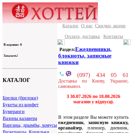
Каталог
О нас
Скидки, акции
Оплата, доставка
Контакты
В корзине: 0
Ежедневники,
Раздел:
блокноты, записные
Заказать!
книжки
(097) 434 05 61
КАТАЛОГ
Доставка по Киеву, Украине,
самовывоз.
З 30.07.2026 по 18.08.2026
Брелки (брелоки)
магазин у відпусці.
Букеты из конфет
Бумеранги
В этом разделе Вы можете купить
Вазоны калавера
ежедневник
,
записную книжку,
Варганы, дрымбы, хомусы
органайзер
, пленнер, дневник,
Визитницы, Кошельки