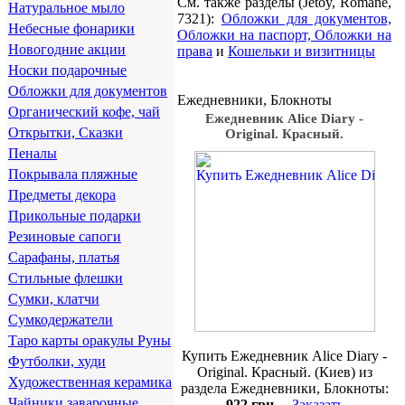
См. также разделы (Jetoy, Romane,
Натуральное мыло
7321):
Обложки для документов,
Небесные фонарики
Обложки на паспорт, Обложки на
Новогодние акции
права
и
Кошельки и визитницы
Носки подарочные
Обложки для документов
Ежедневники, Блокноты
Органический кофе, чай
Ежедневник Alice Diary -
Открытки, Сказки
Original. Красный.
Пеналы
Покрывала пляжные
Предметы декора
Прикольные подарки
Резиновые сапоги
Сарафаны, платья
Стильные флешки
Сумки, клатчи
Сумкодержатели
Таро карты оракулы Руны
Купить Ежедневник Alice Diary -
Футболки, худи
Original. Красный. (Киев) из
Художественная керамика
раздела Ежедневники, Блокноты:
Чайники заварочные
922 грн.
Заказать