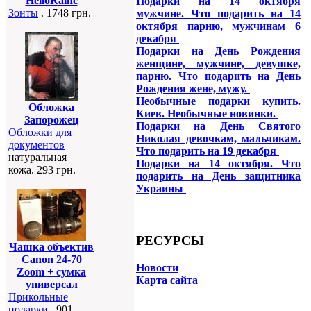
HelloRainc
Подарки на 14 октября
Зонты
. 1748 грн.
мужчине. Что подарить на 14
октября парню, мужчинам 6
декабря
Подарки на День Рождения
женщине, мужчине, девушке,
парню. Что подарить на День
Рождения жене, мужу.
Необычные подарки купить.
Обложка
Киев. Необычные новинки.
Запорожец
Подарки на День Святого
Обложки для
Николая девочкам, мальчикам.
документов
Что подарить на 19 декабря
натуральная
Подарки на 14 октября. Что
кожа. 293 грн.
подарить на День защитника
Украины
РЕСУРСЫ
Чашка объектив
Canon 24-70
Новости
Zoom + сумка
Карта сайта
универсал
Прикольные
подарки
. 901