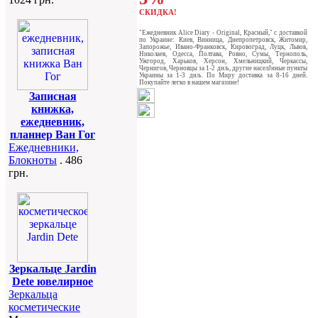
СКИДКА!
"Ежедневник Alice Diary - Original, Красный," c доставкой
по Украине: Киев, Винница, Днепропетровск, Житомир,
Запорожье, Ивано-Франковск, Кировоград, Луцк, Львов,
Николаев, Одесса, Полтава, Ровно, Сумы, Тернополь,
Ужгород, Харьков, Херсон, Хмельницкий, Черкассы,
Чернигов, Черновцы за 1-2 днљ, другие населЈнные пункты
Украины за 1-3 днљ. По Миру доставка за 8-16 дней.
Покупайте легко в нашем магазине!
Записная
книжка,
ежедневник,
планнер Ван Гог
Ежедневники,
Блокноты
. 486
грн.
Зеркальце Jardin
Dete ювелирное
Зеркальца
косметические