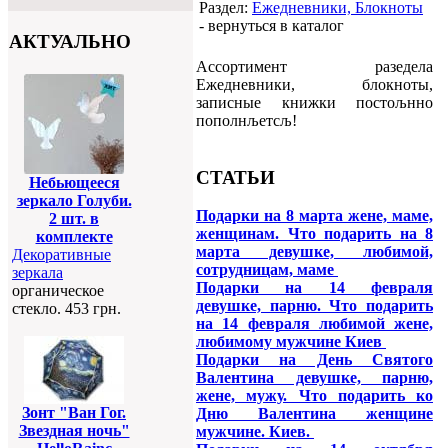
Раздел:
Ежедневники, Блокноты
- вернуться в каталог
АКТУАЛЬНО
Ассортимент разедела
Ежедневники, блокноты,
записные книжки постољнно
пополнљетсљ!
СТАТЬИ
Небьющееся
зеркало Голуби.
Подарки на 8 марта жене, маме,
2 шт. в
женщинам. Что подарить на 8
комплекте
марта девушке, любимой,
Декоративные
сотрудницам, маме
зеркала
Подарки на 14 февраля
органическое
девушке, парню. Что подарить
стекло. 453 грн.
на 14 февраля любимой жене,
любимому мужчине Киев
Подарки на День Святого
Валентина девушке, парню,
жене, мужу. Что подарить ко
Зонт "Ван Гог.
Дню Валентина женщине
Звездная ночь"
мужчине. Киев.