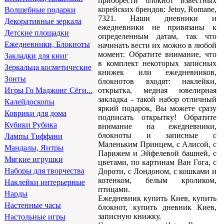
приобрести блокнот известных
корейских брендов: Jetoy, Romane,
Волшебные подарки
7321. Наши дневники и
Декоративные зеркала
ежедневники не привязаны к
Детские площадки
определенным датам, так что
Ежедневники, Блокноты
начинать вести их можно в любой
момент. Обратите внимание, что
Закладки для книг
в комплект некоторых записных
Зеркальца косметические
книжек или ежедневников,
Зонты
блокнотов входят: наклейки,
открытка, медная ювелирная
Игры Го Маджонг Сёги...
закладка - такой набор отличный
Калейдоскопы
яркий подарок, Вы можете сразу
Коврики для дома
подписать открытку! Обратите
Кубики Рубика
внимание на ежедневники,
блокноты и записные с
Лампы Тиффани
Маленьким Принцем, с Алисой, с
Мандалы, Янтры
Парижем и Эйфелевой башней, с
Мягкие игрушки
цветами, по картинам Ван Гога, с
Наборы для творчества
Дороти, с Лондоном, с кошками и
котенком, белым кроликом,
Наклейки интерьерные
птицами.
Нарды
Ежедневник купить Киев, купить
Настенные часы
блокнот, купить дневник Киев,
записную книжку.
Настольные игры