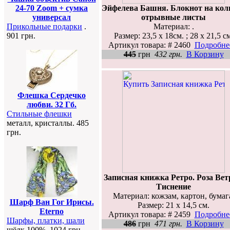
Эйфелева Башня. Блокнот на кол
24-70 Zoom + сумка
отрывные листы
универсал
Материал: .
Прикольные подарки
.
Размер: 23,5 х 18см. ; 28 х 21,5 с
901 грн.
Артикул товара: # 2460
Подробнее
445
грн
432 грн.
В Корзину
Флешка Сердечко
любви. 32 Гб.
Стильные флешки
металл, кристаллы. 485
грн.
Записная книжка Ретро. Роза Вет
Тиснение
Материал: кожзам, картон, бумаг
Шарф Ван Гог Ирисы.
Размер: 21 х 14,5 см.
Eterno
Артикул товара: # 2459
Подробнее
Шарфы, платки, шали
486
грн
471 грн.
В Корзину
шёлк 100%. 1024 грн.