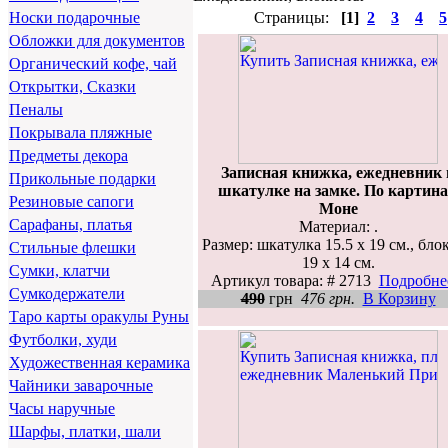
Страницы:
[1]
2
3
4
5
Носки подарочные
Обложки для документов
Органический кофе, чай
Открытки, Сказки
Пеналы
Покрывала пляжные
Предметы декора
Записная книжка, ежедневник 
Прикольные подарки
шкатулке на замке. По картин
Резиновые сапоги
Моне
Сарафаны, платья
Материал: .
Размер: шкатулка 15.5 х 19 см., бло
Стильные флешки
19 х 14 см.
Сумки, клатчи
Артикул товара: # 2713
Подробнее
Сумкодержатели
490
грн
476 грн.
В Корзину
Таро карты оракулы Руны
Футболки, худи
Художественная керамика
Чайники заварочные
Часы наручные
Шарфы, платки, шали