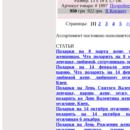
Размер: 13 х 18 х 1,7 см.
Артикул товара: # 1897
Подробнее
950
грн
922 грн.
В Корзину
Страницы:
[1]
2
3
4
5
>
Ассортимент постоянно пополняется
СТАТЬИ
Подарки на 8 марта жене, м
женщинам. Что подарить на 8 
девушке, любимой, сотрудницам, 
Подарки на 14 февраля деву
парню. Что подарить на 14 фе
любимой жене, любимому муж
Киев
Подарки на День Святого Вале
девушке, парню, жене, мужу.
подарить ко Дню Валентина же
мужчине. Киев.
Подарки на 14 октября мужчине
подарить на 14 октября па
мужчинам 6 декабря
Подарки на День Рождения жен
мужчине, девушке, парню.