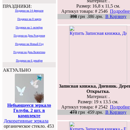
Материал: .
Размер: 16,8 х 11,5 см.
ПРАЗДНИКИ:
Артикул товара: # 2546
Подробнее
Подарки на 14 февраля
398
грн
386 грн.
В Корзину
Подарки на 8 марта
Подарки на 1 октября
Подарки на День Рождения
Подарки на Новый Год
Подарки на День Валентина
Подарки на 6 декабря
АКТУАЛЬНО
Записная книжка, Дневник. Дере
Открытка.
Материал: .
Размер: 19 х 13.5 см.
Небьющееся зеркало
Артикул товара: # 2542
Подробнее
Голуби. 2 шт. в
473
грн
459 грн.
В Корзину
комплекте
Декоративные зеркала
органическое стекло. 453