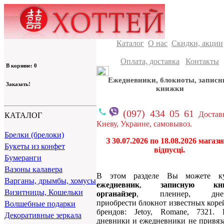
Каталог
О нас
Скидки, акции
Оплата, доставка
Контакты
В корзине: 0
Ежедневники, блокноты, записн
Заказать!
книжки
(097) 434 05 61
Достав
КАТАЛОГ
Киеву, Украине, самовывоз.
Брелки (брелоки)
З 30.07.2026 по 18.08.2026 магази
Букеты из конфет
відпусці.
Бумеранги
Вазоны калавера
В этом разделе Вы можете ку
Варганы, дрымбы, хомусы
ежедневник
,
записную кни
Визитницы, Кошельки
органайзер
, пленнер, днев
приобрести блокнот известных коре
Волшебные подарки
брендов: Jetoy, Romane, 7321.
Декоративные зеркала
дневники и ежедневники не привяз