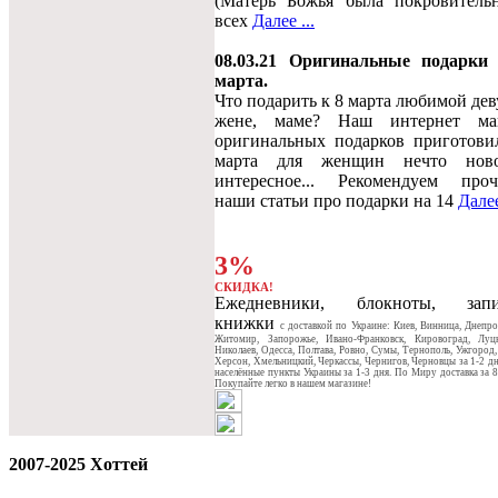
(Матерь Божья была покровитель
всех
Далее ...
08.03.21 Оригинальные подарки
марта.
Что подарить к 8 марта любимой дев
жене, маме? Наш интернет ма
оригинальных подарков приготови
марта для женщин нечто нов
интересное... Рекомендуем проч
наши статьи про подарки на 14
Далее
3%
СКИДКА!
Ежедневники, блокноты, запи
книжки
c доставкой по Украине: Киев, Винница, Днепро
Житомир, Запорожье, Ивано-Франковск, Кировоград, Луцк
Николаев, Одесса, Полтава, Ровно, Сумы, Тернополь, Ужгород,
Херсон, Хмельницкий, Черкассы, Чернигов, Черновцы за 1-2 дн
населённые пункты Украины за 1-3 дня. По Миру доставка за 8
Покупайте легко в нашем магазине!
2007-2025 Хоттей