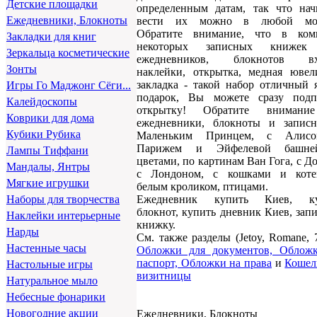
Детские площадки
определенным датам, так что нач
Ежедневники, Блокноты
вести их можно в любой мом
Обратите внимание, что в ком
Закладки для книг
некоторых записных книжек
Зеркальца косметические
ежедневников, блокнотов вхо
Зонты
наклейки, открытка, медная ювел
закладка - такой набор отличный 
Игры Го Маджонг Сёги...
подарок, Вы можете сразу подп
Калейдоскопы
открытку! Обратите внимани
Коврики для дома
ежедневники, блокноты и запис
Кубики Рубика
Маленьким Принцем, с Алисо
Парижем и Эйфелевой башне
Лампы Тиффани
цветами, по картинам Ван Гога, с Д
Мандалы, Янтры
с Лондоном, с кошками и коте
Мягкие игрушки
белым кроликом, птицами.
Ежедневник купить Киев, ку
Наборы для творчества
блокнот, купить дневник Киев, зап
Наклейки интерьерные
книжку.
Нарды
См. также разделы (Jetoy, Romane, 
Настенные часы
Обложки для документов, Облож
паспорт, Обложки на права
и
Кошел
Настольные игры
визитницы
Натуральное мыло
Небесные фонарики
Новогодние акции
Ежедневники, Блокноты