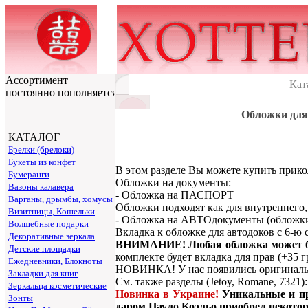
Ассортимент
Кат
постоянно пополняется
Обложки для 
КАТАЛОГ
Брелки (брелоки)
Букеты из конфет
В этом разделе Вы можете купить прико
Бумеранги
Обложки на документы:
Вазоны калавера
- Обложка на ПАСПОРТ
Варганы, дрымбы, хомусы
Обложки подходят как для внутреннего, 
Визитницы, Кошельки
- Обложка на АВТОдокументы (обложки
Волшебные подарки
Вкладка к обложке для автодоков с 6-ю с
Декоративные зеркала
ВНИМАНИЕ! Любая обложка может быть
Детские площадки
комплекте будет вкладка для прав (+35 гр
Ежедневники, Блокноты
НОВИНКА! У нас появились оригинал
Закладки для книг
См. также разделы (Jetoy, Romane, 7321)
Зеркальца косметические
Новинка в Украине!
Уникальные и при
Зонты
даром Пауло Коэльо приобрел некотор