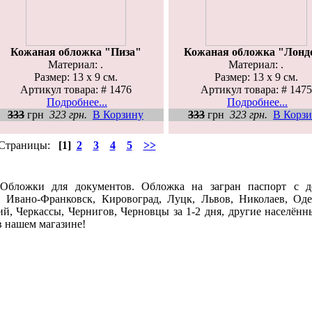
Кожаная обложка "Пиза"
Кожаная обложка "Лонд
Материал: .
Материал: .
Размер: 13 х 9 см.
Размер: 13 х 9 см.
Артикул товара: # 1476
Артикул товара: # 1475
Подробнее...
Подробнее...
333
грн
323 грн.
В Корзину
333
грн
323 грн.
В Корз
Страницы:
[1]
2
3
4
5
>>
Обложки для документов. Обложка на загран паспорт c д
 Ивано-Франковск, Кировоград, Луцк, Львов, Николаев, Оде
й, Черкассы, Чернигов, Черновцы за 1-2 дня, другие населён
 в нашем магазине!