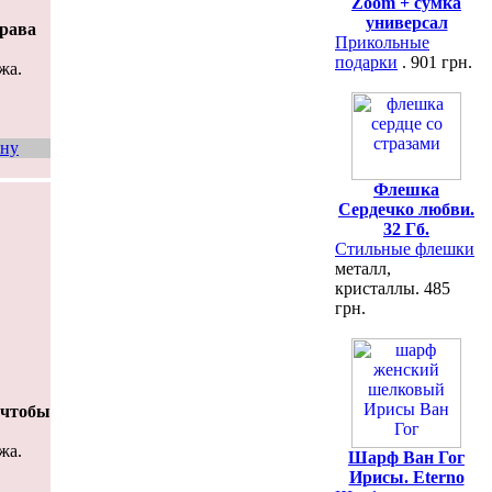
Zoom + сумка
универсал
права
Прикольные
подарки
. 901 грн.
жа.
ину
Флешка
Сердечко любви.
32 Гб.
Стильные флешки
металл,
кристаллы. 485
грн.
 чтобы
жа.
Шарф Ван Гог
Ирисы. Eterno