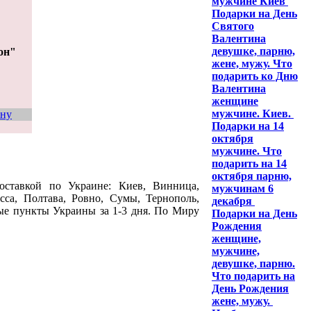
мужчине Киев
Подарки на День
Святого
Валентина
девушке, парню,
он"
жене, мужу. Что
подарить ко Дню
Валентина
женщине
мужчине. Киев.
ину
Подарки на 14
октября
мужчине. Что
подарить на 14
октября парню,
оставкой по Украине: Киев, Винница,
мужчинам 6
сса, Полтава, Ровно, Сумы, Тернополь,
декабря
ные пункты Украины за 1-3 дня. По Миру
Подарки на День
Рождения
женщине,
мужчине,
девушке, парню.
Что подарить на
День Рождения
жене, мужу.