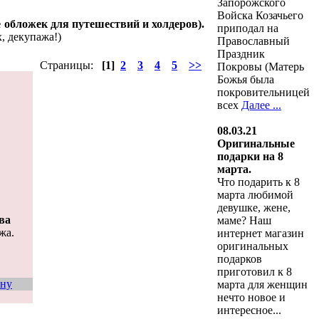
Запорожского
Войска Козачьего
 обложек для путешествий и холдеров).
приподал на
, декупажа!)
Православный
Праздник
Страницы:
[1]
2
3
4
5
>>
Покровы (Матерь
Божья была
покровительницей
всех
Далее ...
08.03.21
Оригинальные
подарки на 8
марта.
Что подарить к 8
марта любимой
девушке, жене,
ва
маме? Наш
жа.
интернет магазин
оригинальных
подарков
приготовил к 8
ину
марта для женщин
нечто новое и
интересное...