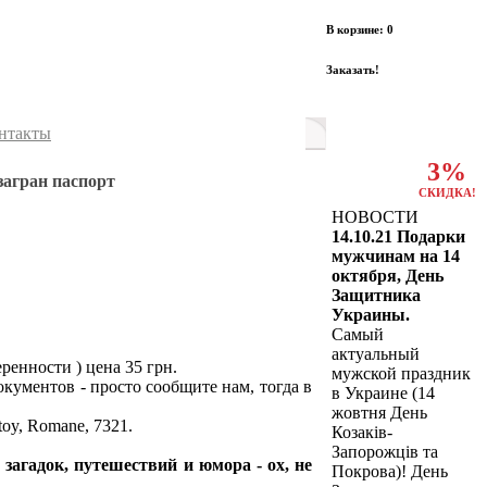
В корзине: 0
Заказать!
нтакты
3%
загран паспорт
СКИДКА!
НОВОСТИ
14.10.21 Подарки
мужчинам на 14
октября, День
Защитника
Украины.
Самый
актуальный
ренности ) цена 35 грн.
мужской праздник
кументов - просто сообщите нам, тогда в
в Украине (14
жовтня День
oy, Romane, 7321.
Козаків-
Запорожців та
агадок, путешествий и юмора - ох, не
Покрова)! День