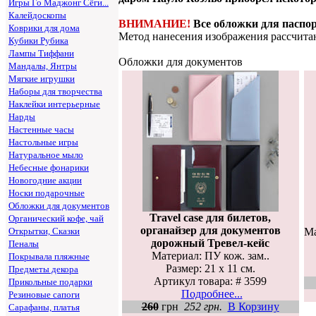
Игры Го Маджонг Сёги...
Калейдоскопы
ВНИМАНИЕ!
Все обложки для паспор
Коврики для дома
Метод нанесения изображения рассчитан 
Кубики Рубика
Лампы Тиффани
Обложки для документов
Мандалы, Янтры
Мягкие игрушки
Наборы для творчества
Наклейки интерьерные
Нарды
Настенные часы
Настольные игры
Натуральное мыло
Небесные фонарики
Новогодние акции
Носки подарочные
Обложки для документов
Travel case для билетов,
Органический кофе, чай
органайзер для документов
Ма
Открытки, Сказки
дорожный Тревел-кейс
Пеналы
Материал: ПУ кож. зам..
Покрывала пляжные
Размер: 21 х 11 см.
Предметы декора
Артикул товара: # 3599
Прикольные подарки
Подробнее...
Резиновые сапоги
260
грн
252 грн.
В Корзину
Сарафаны, платья