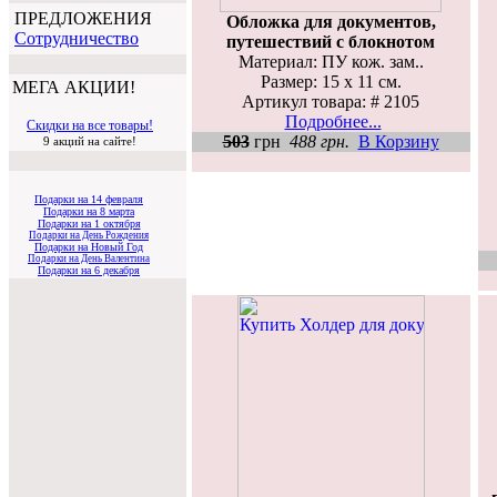
ПРЕДЛОЖЕНИЯ
Обложка для документов,
Cотрудничество
путешествий с блокнотом
Материал: ПУ кож. зам..
Размер: 15 х 11 см.
МЕГА АКЦИИ!
Артикул товара: # 2105
Подробнее...
Скидки на все товары!
503
грн
488 грн.
В Корзину
9 акций на сайте!
Подарки на 14 февраля
Подарки на 8 марта
Подарки на 1 октября
Подарки на День Рождения
Подарки на Новый Год
Подарки на День Валентина
Подарки на 6 декабря