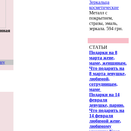
Зеркальца
косметические
Металл с
покрытием,
стразы, эмаль,
зеркала. 594 грн.
онная
СТАТЬИ
Подарки на 8
марта жене,
ину
маме, женщинам.
Что подарить на
8 марта девушке,
любимой,
сотрудницам,
маме
Подарки на 14
февраля
девушке, парню.
Что подарить на
14 февраля
любимой жене,
любимому