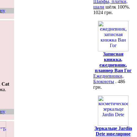
Шарфы, платки,
шали
шёлк 100%.
ину
1024 грн.
Записная
книжка,
ежедневник,
планнер Ван Гог
Ежедневники,
Блокноты
. 486
 Cat
грн.
жа.
ину
Зеркальце Jardin
Dete ювелирное