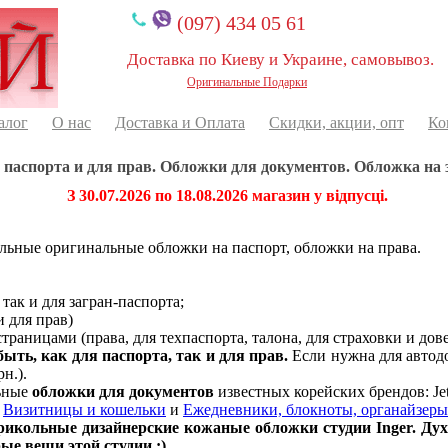
(097) 434 05 61
Доставка по Киеву и Украине, самовывоз.
Оригинальные Подарки
алог
О нас
Доставка и Оплата
Скидки, акции, опт
Ко
паспорта и для прав. Обложки для документов. Обложка на 
З 30.07.2026 по 18.08.2026 магазин у відпусці.
льные оригинальные обложки на паспорт, обложки на права.
так и для загран-паспорта;
 для прав)
траницами (права, для техпаспорта, талона, для страховки и дове
, как для паспорта, так и для прав.
Если нужна для автодо
н.).
ьные
обложки для документов
известных корейских брендов: Jet
:
Визитницы и кошельки
и
Ежедневники, блокноты, органайзеры
кольные дизайнерские кожаные обложки студии Inger. Дух з
ые вещи этой студии :)