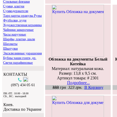
Стильные флешки
Сумки, клатчи
Сумкодержатели
Таро карты оракулы Руны
Футболки, худи
Художественная керамика
Чайники заварочные
Часы наручные
Шарфы, платки, шали
Шахматы
Шкатулки
Эксклюзивные украшения
Бубны чаши гонги, др.
Обложка на документы Белый
Свечи парафиновые
Котейка
Материал: натуральная кожа.
Размер: 13,8 х 9,5 см.
КОНТАКТЫ
Артикул товара: # 2301
Подробнее...
(097) 434 05 61
333
грн
323 грн.
В Корзину
ПН.-ПТ.: 10:00 - 18:00
СБ., ВС.: выходной
Киев.
Доставка по Украине