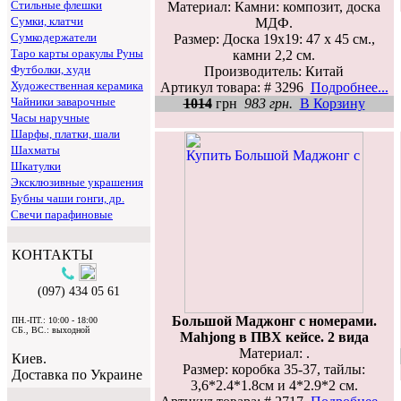
Стильные флешки
Материал: Камни: композит, доска
Сумки, клатчи
МДФ.
Сумкодержатели
Размер: Доска 19х19: 47 х 45 см.,
Таро карты оракулы Руны
камни 2,2 см.
Футболки, худи
Производитель: Китай
Художественная керамика
Артикул товара: # 3296
Подробнее...
Чайники заварочные
1014
грн
983 грн.
В Корзину
Часы наручные
Шарфы, платки, шали
Шахматы
Шкатулки
Эксклюзивные украшения
Бубны чаши гонги, др.
Свечи парафиновые
КОНТАКТЫ
(097) 434 05 61
Большой Маджонг с номерами.
ПН.-ПТ.: 10:00 - 18:00
СБ., ВС.: выходной
Mahjong в ПВХ кейсе. 2 вида
Материал: .
Киев.
Размер: коробка 35-37, тайлы:
Доставка по Украине
3,6*2.4*1.8см и 4*2.9*2 см.