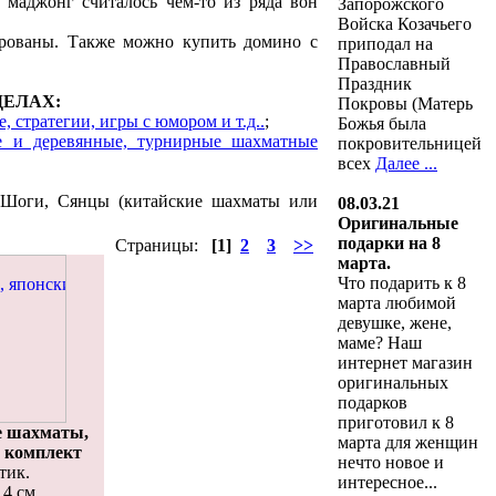
в маджонг считалось чем-то из ряда вон
Запорожского
Войска Козачьего
рированы. Также можно купить домино с
приподал на
Православный
Праздник
ДЕЛАХ:
Покровы (Матерь
, стратегии, игры с юмором и т.д..
;
Божья была
 и деревянные, турнирные шахматные
покровительницей
всех
Далее ...
и, Шоги, Сянцы (китайские шахматы или
08.03.21
Оригинальные
подарки на 8
Страницы:
[1]
2
3
>>
марта.
Что подарить к 8
марта любимой
девушке, жене,
маме? Наш
интернет магазин
оригинальных
подарков
приготовил к 8
е шахматы,
марта для женщин
 комплект
нечто новое и
тик.
интересное...
 4 см.