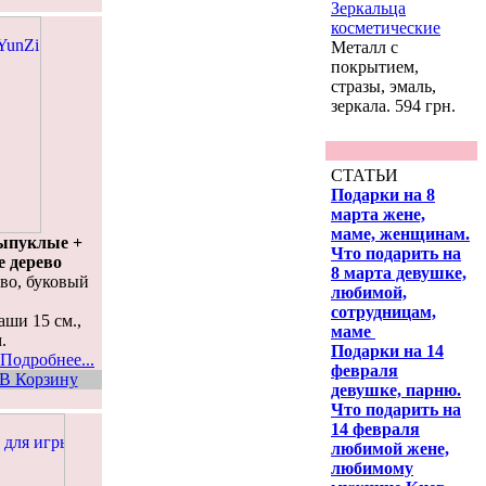
Зеркальца
косметические
Металл с
покрытием,
стразы, эмаль,
зеркала. 594 грн.
СТАТЬИ
Подарки на 8
марта жене,
маме, женщинам.
выпуклые +
Что подарить на
е дерево
8 марта девушке,
ево, буковый
любимой,
сотрудницам,
чаши 15 см.,
маме
.
Подарки на 14
Подробнее...
февраля
В Корзину
девушке, парню.
Что подарить на
14 февраля
любимой жене,
любимому