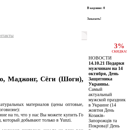
В корзине: 0
Заказать!
нтакты
3%
СКИДКА!
НОВОСТИ
14.10.21 Подарки
мужчинам на 14
октября, День
о, Маджонг, Сёги (Шоги),
Защитника
Украины.
Самый
актуальный
мужской праздник
атуральных материалов (цены оптовые,
в Украине (14
оговизне):
жовтня День
ие на то, что у нас Вы можете купить Го
Козаків-
, который добывают только в Yunzi.
Запорожців та
Покрова)! День