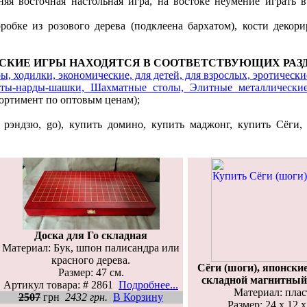
яя восточная настольная игра, на востоке неумение играть 
обке из розового дерева (подклеена бархатом), кости деко
СКИЕ ИГРЫ НАХОДЯТСЯ В СООТВЕТСТВУЮЩИХ РАЗ
, ходилки, экономические, для детей, для взрослых, эротические
ы-нарды-шашки, Шахматные столы, Элитные металлические
ортимент по оптовым ценам);
, рэндзю, go), купить домино, купить маджонг, купить Сёг
Доска для Го складная
Материал: Бук, шпон палисандра или
красного дерева.
Сёги (шоги), японски
Размер: 47 см.
складной магнитный
Артикул товара: # 2861
Подробнее...
Материал: плас
2507
грн
2432 грн.
В Корзину
Размер: 24 х 12 х