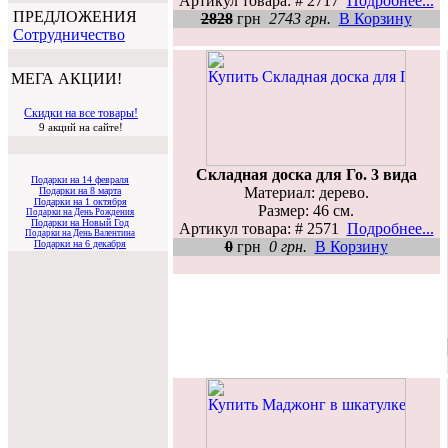
Артикул товара: # 2717
Подробнее...
ПРЕДЛОЖЕНИЯ
2828
грн
2743 грн.
В Корзину
Cотрудничество
МЕГА АКЦИИ!
Скидки на все товары!
9 акций на сайте!
Складная доска для Го. 3 вида
Подарки на 14 февраля
Материал: дерево.
Подарки на 8 марта
Подарки на 1 октября
Размер: 46 см.
Подарки на День Рождения
Подарки на Новый Год
Артикул товара: # 2571
Подробнее...
Подарки на День Валентина
0
грн
0 грн.
В Корзину
Подарки на 6 декабря