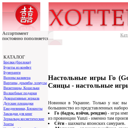
Ассортимент
Кат
постоянно пополняется
КАТАЛОГ
Брелки (брелоки)
Букеты из конфет
Бумеранги
Настольные игры Го (Go
Вазоны калавера
Варганы, дрымбы, хомусы
Сянцы - настольные игры
Визитницы, Кошельки
Волшебные подарки
Декоративные зеркала
Новинки в Украине. Только у нас вы
Детские площадки
большинство из представленных наборов
Ежедневники, Блокноты
Го (бадук, вэйчи, рендзю)
- игра им
Закладки для книг
из провинции Yunzi - именно там произ
Зеркальца косметические
Сёги
- шахматы японских самураев.
Зонты