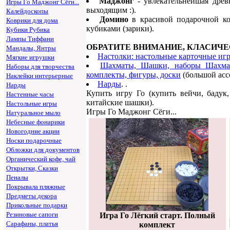
Маджонг
- увлекательнейшая древн
Игры Го Маджонг Сёги...
выходящим :).
Калейдоскопы
Домино
в красивой подарочной кор
Коврики для дома
кубиками (зарики).
Кубики Рубика
Лампы Тиффани
ОБРАТИТЕ ВНИМАНИЕ, КЛАСИЧЕ
Мандалы, Янтры
Настолки: настольные карточные игры
Мягкие игрушки
Шахматы, Шашки, наборы Шахмат
Наборы для творчества
комплекты, фигуры, доски
(большой асс
Наклейки интерьерные
Нарды
. .
Нарды
Купить игру Го (купить вейчи, бадук
Настенные часы
китайские шашки).
Настольные игры
Игры Го Маджонг Сёги...
Натуральное мыло
Небесные фонарики
Новогодние акции
Носки подарочные
Обложки для документов
Органический кофе, чай
Открытки, Сказки
Пеналы
Покрывала пляжные
Предметы декора
Прикольные подарки
Резиновые сапоги
Игра Го Лёгкий старт. Полный
Сарафаны, платья
комплект