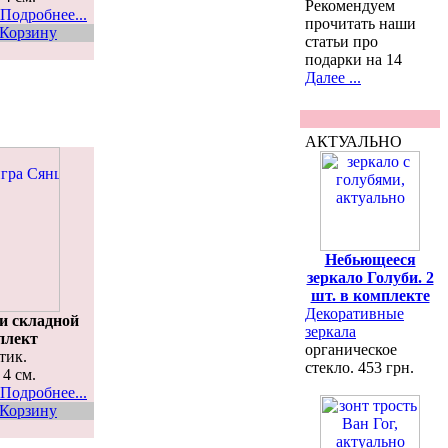
Рекомендуем
Подробнее...
прочитать наши
 Корзину
статьи про
подарки на 14
Далее ...
АКТУАЛЬНО
Небьющееся
зеркало Голуби. 2
шт. в комплекте
Декоративные
и складной
зеркала
плект
органическое
тик.
стекло. 453 грн.
 4 см.
Подробнее...
 Корзину