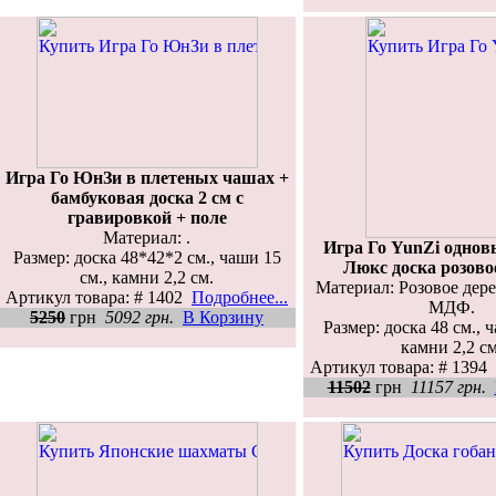
Игра Го ЮнЗи в плетеных чашах +
бамбуковая доска 2 см с
гравировкой + поле
Материал: .
Игра Го YunZi одно
Размер: доска 48*42*2 см., чаши 15
Люкс доска розово
см., камни 2,2 см.
Материал: Розовое дер
Артикул товара: # 1402
Подробнее...
МДФ.
5250
грн
5092 грн.
В Корзину
Размер: доска 48 см., 
камни 2,2 см
Артикул товара: # 1394
11502
грн
11157 грн.