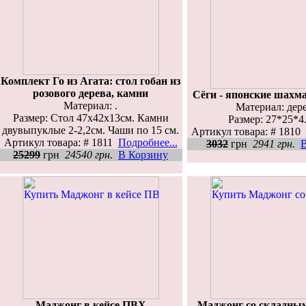
Комплект Го из Агата: стол гобан из
розового дерева, камни
Сёги - японские шахм
Материал: .
Материал: дере
Размер: Стол 47х42х13см. Камни
Размер: 27*25*4.
двувыпуклые 2-2,2см. Чаши по 15 см.
Артикул товара: # 1810
Артикул товара: # 1811
Подробнее...
3032
грн
2941 грн.
25299
грн
24540 грн.
В Корзину
Маджонг в кейсе ПВХ
Маджонг со складны