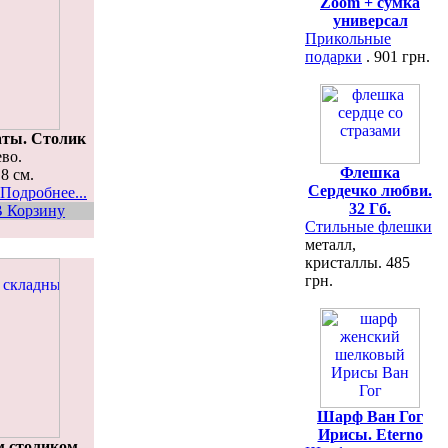
Zoom + сумка
универсал
Прикольные
подарки
. 901 грн.
аты. Столик
во.
Флешка
8 см.
Сердечко любви.
Подробнее...
32 Гб.
В Корзину
Стильные флешки
металл,
кристаллы. 485
грн.
Шарф Ван Гог
Ирисы. Eterno
м столиком