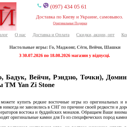
(097) 434 05 61
Доставка по Киеву и Украине, самовывоз.
Оригинальные Подарки
алог
О нас
Доставка и Оплата
Скидки, акции, опт
Ко
Настольные игры: Го, Маджонг, Сёги, Вейчи, Шашки
З 30.07.2026 по 18.08.2026 магазин у відпусці.
, Бадук, Вейчи, Рэндзю, Точки), Домин
 ТМ Yan Zi Stone
 можете купить редкие восточные игры из оригинальных и н
 никогда не завозились в СНГ по причине своей редкости и дор
ператоров востока и буддийских монахов. Обращаем Ваше вниман
водят оригинальные камни для Го из специфических пород камня