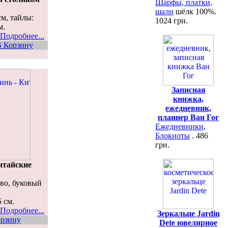
Шарфы, платки,
шали
шёлк 100%.
см, тайлы:
1024 грн.
м.
Подробнее...
В Корзину
Записная
книжка,
ежедневник,
планнер Ван Гог
Ежедневники,
Блокноты
. 486
грн.
итайские
ево, буковый
 см.
Подробнее...
Зеркальце Jardin
орзину
Dete ювелирное