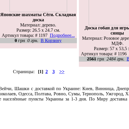
Японские шахматы Сёги. Складная
доска
Материал: дерево.
Доска гобан для игры
Размер: 26.5 х 24.7 см.
сянцы
Артикул товара: # 1197
Подробнее...
Материал: Розовое дер
0
грн
0 грн.
В Корзину
МДФ.
Размер: 57 х 53,5 
Артикул товара: # 1196
2561
грн
2484 грн.
Страницы:
[1]
2
3
>>
 Вейчи, Шашки c доставкой по Украине: Киев, Винница, Днепр
иколаев, Одесса, Полтава, Ровно, Сумы, Тернополь, Ужгород, 
ие населённые пункты Украины за 1-3 дня. По Миру доставка 