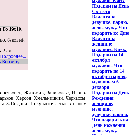
мужчине Киев
Подарки на День
Святого
Валентина
девушке, парню,
жене, мужу. Что
 Го 19х19,
подарить ко Дню
Валентина
ево, буковый
женщине
мужчине. Киев.
х 2 см.
Подарки на 14
Подробнее...
октября
В Корзину
мужчине. Что
подарить на 14
октября парню,
мужчинам 6
декабря
опетровск, Житомир, Запорожье, Ивано-
Подарки на День
Харьков, Херсон, Хмельницкий, Черкассы,
Рождения
за 8-16 дней. Покупайте легко в нашем
женщине,
мужчине,
девушке, парню.
Что подарить на
День Рождения
жене, мужу.