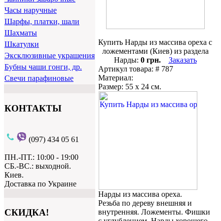
Часы наручные
Шарфы, платки, шали
Шахматы
Купить Нарды из массива ореха с
Шкатулки
ложементами (Киев) из раздела
Эксклюзивные украшения
Нарды:
0 грн.
Заказать
Бубны чаши гонги, др.
Артикул товара: # 787
Материал:
Свечи парафиновые
Размер: 55 х 24 см.
КОНТАКТЫ
(097) 434 05 61
ПН.-ПТ.: 10:00 - 19:00
СБ.-ВС.: выходной.
Киев.
Доставка по Украине
Нарды из массива ореха.
Резьба по дереву внешняя и
СКИДКА!
внутренняя. Ложементы. Фишки
с углублением. Нарды хорошего