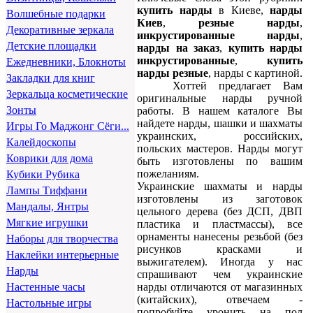
купить нарды
в Киеве,
нарды
Волшебные подарки
Киев
,
резные нарды
,
Декоративные зеркала
инкрустированные нарды
,
Детские площадки
нарды на заказ
,
купить нарды
инкрустированные
,
купить
Ежедневники, Блокноты
нарды резные
, нарды с картиной.
Закладки для книг
Хоттей предлагает Вам
Зеркальца косметические
оригинальные нарды ручной
Зонты
работы. В нашем каталоге Вы
найдете нарды, шашки и шахматы
Игры Го Маджонг Сёги...
украинских, российских,
Калейдоскопы
польских мастеров. Нарды могут
Коврики для дома
быть изготовлены по вашим
пожеланиям.
Кубики Рубика
Украинские шахматы и нарды
Лампы Тиффани
изготовлены из заготовок
Мандалы, Янтры
цельного дерева (без ДСП, ДВП
Мягкие игрушки
пластика и пластмассы), все
орнаменты нанесены резьбой (без
Наборы для творчества
рисунков красками и
Наклейки интерьерные
выжигателем). Иногда у нас
Нарды
спрашивают чем украинские
нарды отличаются от магазинных
Настенные часы
(китайских), отвечаем -
Настольные игры
попробуйте уронить на пол