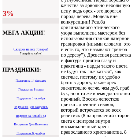
качества за довольно небольшую
цену, ведь орех - это дорогая
3%
порода дерева. Модель вне
конкуренции! Резьба
оригинального этнического
МЕГА АКЦИИ!
узора выполнена мастером без
использования станков лазерной
гравировки (иными словами, это
и есть то, что называют "резьба
Скидки на все товары!
7 акций на сайте!
по дереву"). Древесная расцветка
и фактура приятна глазу и
практична - нарды такого цвета
ПРАЗДНИКИ:
не будут так "пачкаться", как
светлые, поэтому их удобно
Подарки на 14 февралљ
брать в дорогу, также орех
значительно легче, чем дуб, граб,
Подарки на 8 марта
бук, но в то же время достаточно
прочный. Восемь лепестков
Подарки на 1 октября
цветка - древний символ,
Подарки на День Рождениљ
который встречается во всех
религиях (8 направлений сторон
Подарки на Новый Год
света с центром внутри,
Подарки на День Валентина
восьмиконечный крест
православного христианства, 8
Подарки на 6 декабрљ