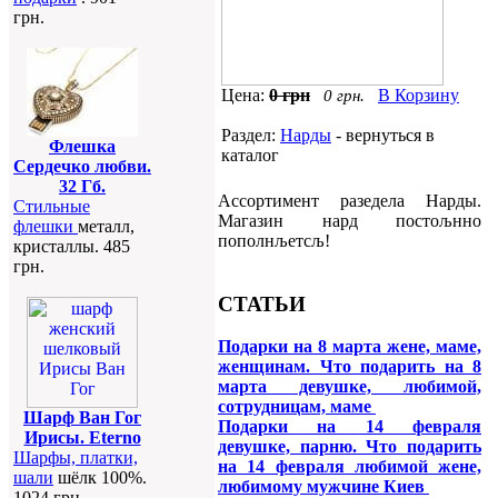
грн.
Цена:
0 грн
В Корзину
0 грн.
Раздел:
Нарды
- вернуться в
Флешка
каталог
Сердечко любви.
32 Гб.
Ассортимент разедела Нарды.
Стильные
Магазин нард постољнно
флешки
металл,
пополнљетсљ!
кристаллы. 485
грн.
СТАТЬИ
Подарки на 8 марта жене, маме,
женщинам. Что подарить на 8
марта девушке, любимой,
сотрудницам, маме
Шарф Ван Гог
Подарки на 14 февраля
Ирисы. Eterno
девушке, парню. Что подарить
Шарфы, платки,
на 14 февраля любимой жене,
шали
шёлк 100%.
любимому мужчине Киев
1024 грн.