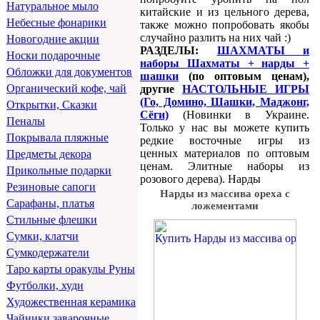
Натуральное мыло
китайские и из цельного дерева,
Небесные фонарики
также можно попробовать якобы
случайно разлить на них чай :)
Новогодние акции
РАЗДЕЛЫ:
ШАХМАТЫ и
Носки подарочные
наборы Шахматы + нарды +
Обложки для документов
шашки
(по оптовым ценам),
Органический кофе, чай
другие
НАСТОЛЬНЫЕ ИГРЫ
(Го, Домино, Шашки, Маджонг,
Открытки, Сказки
Сёги)
(Новинки в Украине.
Пеналы
Только у нас вы можете купить
Покрывала пляжные
редкие восточные игры из
ценных материалов по оптовым
Предметы декора
ценам. Элитные наборы из
Прикольные подарки
розового дерева). Нарды
Резиновые сапоги
Нарды из массива ореха с
Сарафаны, платья
ложементами
Стильные флешки
Сумки, клатчи
Сумкодержатели
Таро карты оракулы Руны
Футболки, худи
Художественная керамика
Чайники заварочные