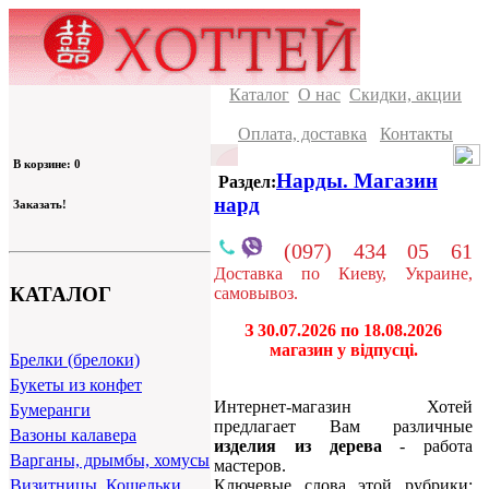
Каталог
О нас
Скидки, акции
Оплата, доставка
Контакты
В корзине: 0
Нарды. Магазин
Раздел:
нард
Заказать!
(097) 434 05 61
Доставка по Киеву, Украине,
КАТАЛОГ
самовывоз.
З 30.07.2026 по 18.08.2026
магазин у відпусці.
Брелки (брелоки)
Букеты из конфет
Интернет-магазин Хотей
Бумеранги
предлагает Вам различные
Вазоны калавера
изделия из дерева
- работа
Варганы, дрымбы, хомусы
мастеров.
Ключевые слова этой рубрики:
Визитницы, Кошельки