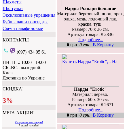
Шахматы
Нарды Рыцари большие
Шкатулки
Материал: березовый шпон, орех,
Эксклюзивные украшения
ольха, медь, лодочный лак,
Бубны чаши гонги, др.
краска, туш.
Свечи парафиновые
Размер: 70 х 36 см.
Артикул товара: # 2836
Подробнее...
КОНТАКТЫ
0
грн
0 грн.
В Корзину
(097) 434 05 61
ПН.-ПТ.: 10:00 - 19:00
СБ.-ВС.: выходной.
Киев.
Доставка по Украине
СКИДКА!
Нарды "Erotic"
Материал: дерево.
3%
Размер: 60 х 30 см.
Артикул товара: # 2671
Подробнее...
МЕГА АКЦИИ!
0
грн
0 грн.
В Корзину
Скидки на все товары!
7 акций на сайте!