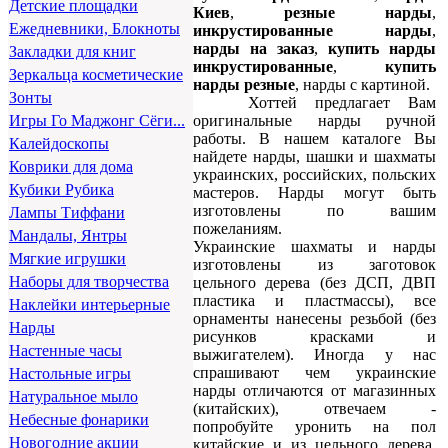
Детские площадки
Киев
,
резные нарды
,
Ежедневники, Блокноты
инкрустированные нарды
,
нарды на заказ
,
купить нарды
Закладки для книг
инкрустированные
,
купить
Зеркальца косметические
нарды резные
, нарды с картиной.
Зонты
Хоттей предлагает Вам
оригинальные нарды ручной
Игры Го Маджонг Сёги...
работы. В нашем каталоге Вы
Калейдоскопы
найдете нарды, шашки и шахматы
Коврики для дома
украинских, российских, польских
Кубики Рубика
мастеров. Нарды могут быть
изготовлены по вашим
Лампы Тиффани
пожеланиям.
Мандалы, Янтры
Украинские шахматы и нарды
Мягкие игрушки
изготовлены из заготовок
Наборы для творчества
цельного дерева (без ДСП, ДВП
пластика и пластмассы), все
Наклейки интерьерные
орнаменты нанесены резьбой (без
Нарды
рисунков красками и
Настенные часы
выжигателем). Иногда у нас
спрашивают чем украинские
Настольные игры
нарды отличаются от магазинных
Натуральное мыло
(китайских), отвечаем -
Небесные фонарики
попробуйте уронить на пол
Новогодние акции
китайские и из цельного дерева,