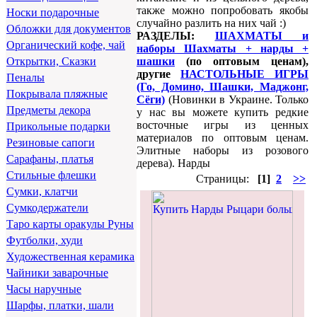
также можно попробовать якобы
Носки подарочные
случайно разлить на них чай :)
Обложки для документов
РАЗДЕЛЫ:
ШАХМАТЫ и
Органический кофе, чай
наборы Шахматы + нарды +
шашки
(по оптовым ценам),
Открытки, Сказки
другие
НАСТОЛЬНЫЕ ИГРЫ
Пеналы
(Го, Домино, Шашки, Маджонг,
Покрывала пляжные
Сёги)
(Новинки в Украине. Только
Предметы декора
у нас вы можете купить редкие
восточные игры из ценных
Прикольные подарки
материалов по оптовым ценам.
Резиновые сапоги
Элитные наборы из розового
Сарафаны, платья
дерева). Нарды
Стильные флешки
Страницы:
[1]
2
>>
Сумки, клатчи
Сумкодержатели
Таро карты оракулы Руны
Футболки, худи
Художественная керамика
Чайники заварочные
Часы наручные
Шарфы, платки, шали