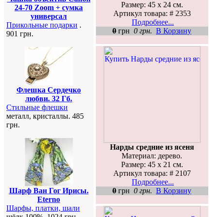
Размер: 45 х 24 см.
24-70 Zoom + сумка
Артикул товара: # 2353
универсал
Подробнее...
Прикольные подарки
.
0
грн
0 грн.
В Корзину
901 грн.
Флешка Сердечко
любви. 32 Гб.
Стильные флешки
металл, кристаллы. 485
грн.
Нарды средние из ясеня
Материал: дерево.
Размер: 45 х 21 см.
Артикул товара: # 2107
Подробнее...
0
грн
0 грн.
В Корзину
Шарф Ван Гог Ирисы.
Eterno
Шарфы, платки, шали
шёлк 100%. 1024 грн.