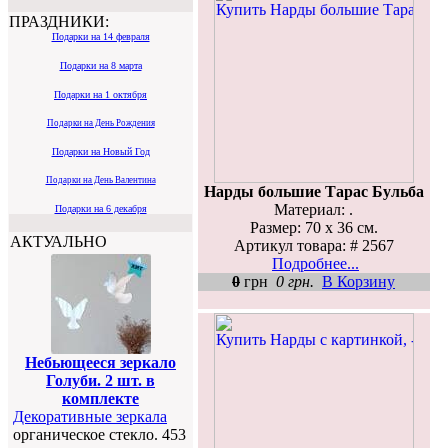
ПРАЗДНИКИ:
Подарки на 14 февраля
Подарки на 8 марта
Подарки на 1 октября
Подарки на День Рождения
Подарки на Новый Год
Подарки на День Валентина
Нарды большие Тарас Бульба
Материал: .
Подарки на 6 декабря
Размер: 70 х 36 см.
АКТУАЛЬНО
Артикул товара: # 2567
Подробнее...
0
грн
0 грн.
В Корзину
Небьющееся зеркало
Голуби. 2 шт. в
комплекте
Декоративные зеркала
органическое стекло. 453