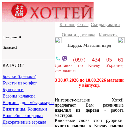
Каталог
О нас
Скидки, акции
Оплата, доставка
Контакты
В корзине: 0
Нарды. Магазин нард
Заказать!
(097) 434 05 61
Доставка по Киеву, Украине,
КАТАЛОГ
самовывоз.
Брелки (брелоки)
З 30.07.2026 по 18.08.2026 магазин
Букеты из конфет
у відпусці.
Бумеранги
Вазоны калавера
Интернет-магазин Хотей
Варганы, дрымбы, хомусы
предлагает Вам различные
Визитницы, Кошельки
изделия из дерева
- работа
мастеров.
Волшебные подарки
Ключевые слова этой рубрики:
Декоративные зеркала
купить нарды
в Киеве,
нарды