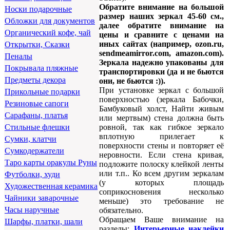
Обратите внимание на большой
Носки подарочные
размер наших зеркал 45-60 см.,
Обложки для документов
далее обратите внимание на
Органический кофе, чай
цены и сравните с ценами на
иных сайтах (например, ozon.ru,
Открытки, Сказки
sendmeamirror.com, amazon.com).
Пеналы
Зеркала надежно упакованы для
Покрывала пляжные
транспортировки (да и не бьются
Предметы декора
они, не бьются :)).
При установке зеркал с большой
Прикольные подарки
поверхностью (зеркала Бабочки,
Резиновые сапоги
Бамбуковый холст, Найти живым
Сарафаны, платья
или мертвым) стена должна быть
ровной, так как гибкое зеркало
Стильные флешки
вплотную прилегает к
Сумки, клатчи
поверхности стены и повторяет её
Сумкодержатели
неровности. Если стена кривая,
Таро карты оракулы Руны
подложите полоску клейкой ленты
или т.п.. Ко всем другим зеркалам
Футболки, худи
(у которых площадь
Художественная керамика
соприкосновения несколько
Чайники заварочные
меньше) это требование не
Часы наручные
обязательно.
Обращаем Ваше внимание на
Шарфы, платки, шали
разделы:
Интерьерные наклейки