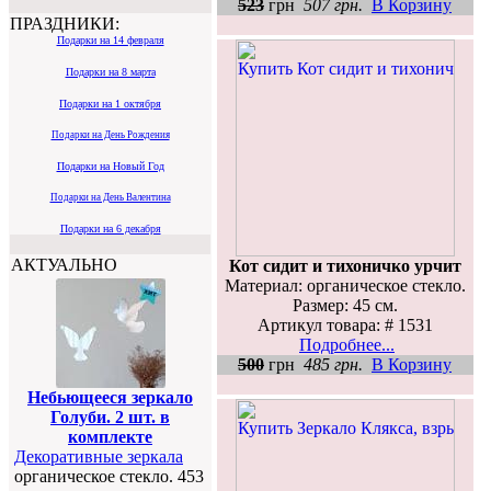
523
грн
507 грн.
В Корзину
ПРАЗДНИКИ:
Подарки на 14 февраля
Подарки на 8 марта
Подарки на 1 октября
Подарки на День Рождения
Подарки на Новый Год
Подарки на День Валентина
Подарки на 6 декабря
АКТУАЛЬНО
Кот сидит и тихоничко урчит
Материал: органическое стекло.
Размер: 45 см.
Артикул товара: # 1531
Подробнее...
500
грн
485 грн.
В Корзину
Небьющееся зеркало
Голуби. 2 шт. в
комплекте
Декоративные зеркала
органическое стекло. 453