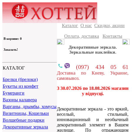
Каталог
О нас
Скидки, акции
Оплата, доставка
Контакты
В корзине: 0
Декоративные зеркала.
Заказать!
Зеркальные наклейки.
(097) 434 05 61
КАТАЛОГ
Доставка по Киеву, Украине,
самовывоз.
Брелки (брелоки)
Букеты из конфет
З 30.07.2026 по 18.08.2026 магазин
Бумеранги
у відпусці.
Вазоны калавера
Варганы, дрымбы, хомусы
Декоративные зеркала - это яркий,
Визитницы, Кошельки
веселый, стильный,
инновационный и необычный
Волшебные подарки
декоративный элемент в Вашем
Декоративные зеркала
жилище. По отражающим