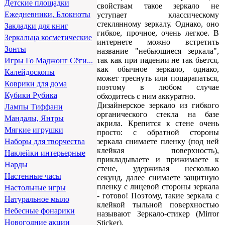
Детские площадки
свойствам такое зеркало не
Ежедневники, Блокноты
уступает классическому
стеклянному зеркалу. Однако, оно
Закладки для книг
гибкое, прочное, очень легкое. В
Зеркальца косметические
интернете можно встретить
Зонты
название "небьющиеся зеркала",
так как при падении не так бьется,
Игры Го Маджонг Сёги...
как обычное зеркало, однако,
Калейдоскопы
может треснуть или поцарапаться,
Коврики для дома
поэтому в любом случае
Кубики Рубика
обходитесь с ним аккуратно.
Дизайнерское зеркало из гибкого
Лампы Тиффани
органического стекла на базе
Мандалы, Янтры
акрила. Крепится к стене очень
Мягкие игрушки
просто: с обратной стороны
зеркала снимаете пленку (под ней
Наборы для творчества
клейкая поверхность),
Наклейки интерьерные
прикладываете и прижимаете к
Нарды
стене, удерживая несколько
Настенные часы
секунд, далее снимаете защитную
пленку с лицевой стороны зеркала
Настольные игры
- готово! Поэтому, такие зеркала с
Натуральное мыло
клейкой тыльной поверхностью
Небесные фонарики
называют Зеркало-стикер (Mirror
Новогодние акции
Sticker).