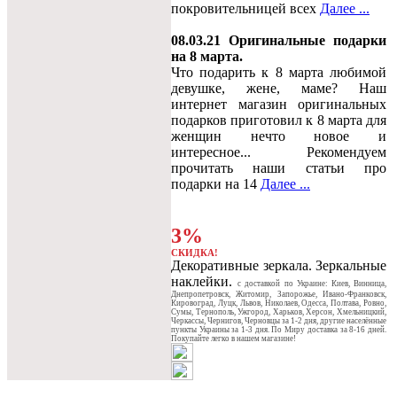
покровительницей всех
Далее ...
08.03.21 Оригинальные подарки
на 8 марта.
Что подарить к 8 марта любимой
девушке, жене, маме? Наш
интернет магазин оригинальных
подарков приготовил к 8 марта для
женщин нечто новое и
интересное... Рекомендуем
прочитать наши статьи про
подарки на 14
Далее ...
3%
СКИДКА!
Декоративные зеркала. Зеркальные
наклейки.
c доставкой по Украине: Киев, Винница,
Днепропетровск, Житомир, Запорожье, Ивано-Франковск,
Кировоград, Луцк, Львов, Николаев, Одесса, Полтава, Ровно,
Сумы, Тернополь, Ужгород, Харьков, Херсон, Хмельницкий,
Черкассы, Чернигов, Черновцы за 1-2 дня, другие населённые
пункты Украины за 1-3 дня. По Миру доставка за 8-16 дней.
Покупайте легко в нашем магазине!