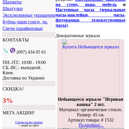
Шахматы
на стену, окна, мебель
и
Шкатулки
Настенные часы (зеркальные
часы-наклейки, часы-
Эксклюзивные украшения
фоторамки, художественные
Бубны чаши гонги, др.
часы)
.
Свечи парафиновые
Декоративные зеркала
КОНТАКТЫ
(097) 434 05 61
ПН.-ПТ.: 10:00 - 19:00
СБ.-ВС.: выходной.
Киев.
Доставка по Украине
СКИДКА!
Небьющееся зеркало "Игривая
3%
кошка" 2 шт.
Материал: органическое стекло.
МЕГА АКЦИИ!
Размер: 45 см.
Артикул товара: # 1532
Скидки на все товары!
Подробнее...
7 акций на сайте!