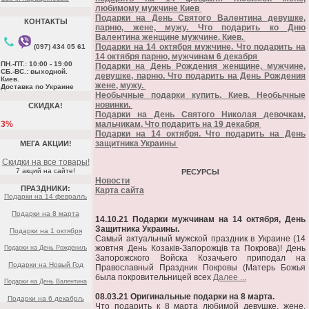
любимому мужчине Киев
Подарки на День Святого Валентина девушке,
КОНТАКТЫ
парню, жене, мужу. Что подарить ко Дню
Валентина женщине мужчине. Киев.
Подарки на 14 октября мужчине. Что подарить на
(097) 434 05 61
14 октября парню, мужчинам 6 декабря
ПН.-ПТ.: 10:00 - 19:00
Подарки на День Рождения женщине, мужчине,
СБ.-ВС.: выходной.
девушке, парню. Что подарить на День Рождения
Киев.
жене, мужу.
Доставка по Украине
Необычные подарки купить. Киев. Необычные
новинки.
СКИДКА!
Подарки на День Святого Николая девочкам,
3%
мальчикам. Что подарить на 19 декабря
Подарки на 14 октября. Что подарить на День
защитника Украины
МЕГА АКЦИИ!
Скидки на все товары!
7 акций на сайте!
РЕСУРСЫ
Новости
ПРАЗДНИКИ:
Карта сайта
Подарки на 14 февралљ
Подарки на 8 марта
14.10.21 Подарки мужчинам на 14 октября, День
Защитника Украины.
Подарки на 1 октября
Самый актуальный мужской праздник в Украине (14
жовтня День Козаків-Запорожців та Покрова)! День
Подарки на День Рождениљ
Запорожского Войска Козачьего приподал на
Подарки на Новый Год
Православный Праздник Покровы (Матерь Божья
была покровительницей всех
Далее ...
Подарки на День Валентина
08.03.21 Оригинальные подарки на 8 марта.
Подарки на 6 декабрљ
Что подарить к 8 марта любимой девушке, жене,