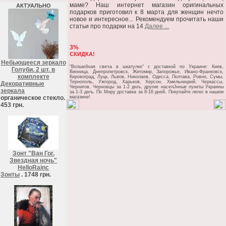
маме? Наш интернет магазин оригинальных
АКТУАЛЬНО
подарков приготовил к 8 марта для женщин нечто
новое и интересное... Рекомендуем прочитать наши
статьи про подарки на 14
Далее ...
3%
СКИДКА!
Небьющееся зеркало
"Волшебная свеча в шкатулке" c доставкой по Украине: Киев,
Голуби. 2 шт. в
Винница, Днепропетровск, Житомир, Запорожье, Ивано-Франковск,
комплекте
Кировоград, Луцк, Львов, Николаев, Одесса, Полтава, Ровно, Сумы,
Тернополь, Ужгород, Харьков, Херсон, Хмельницкий, Черкассы,
Декоративные
Чернигов, Черновцы за 1-2 днљ, другие населЈнные пункты Украины
зеркала
за 1-3 днљ. По Миру доставка за 8-16 дней. Покупайте легко в нашем
органическое стекло.
магазине!
453 грн.
Зонт "Ван Гог.
Звездная ночь"
HelloRainc
Зонты
. 1748 грн.