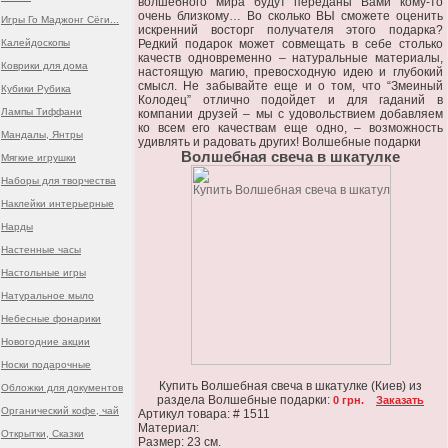
волшебного мира будут переданы Вами кому-то
очень близкому… Во сколько ВЫ сможете оценить
Игры Го Маджонг Сёги...
искренний восторг получателя этого подарка?
Калейдоскопы
Редкий подарок может совмещать в себе столько
качеств одновременно – натуральные материалы,
Коврики для дома
настоящую магию, превосходную идею и глубокий
смысл. Не забывайте еще и о том, что “Змеиный
Кубики Рубика
Колодец” отлично подойдет и для гаданий в
Лампы Тиффани
компании друзей – мы с удовольствием добавляем
ко всем его качествам еще одно, – возможность
Мандалы, Янтры
удивлять и радовать других! Волшебные подарки
Волшебная свеча в шкатулке
Мягкие игрушки
Наборы для творчества
Наклейки интерьерные
Нарды
Настенные часы
Настольные игры
Натуральное мыло
Небесные фонарики
Новогодние акции
Носки подарочные
Купить Волшебная свеча в шкатулке (Киев) из
Обложки для документов
раздела Волшебные подарки:
0 грн.
Заказать
Органический кофе, чай
Артикул товара: # 1511
Материал:
Открытки, Сказки
Размер: 23 см.