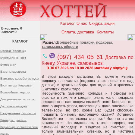
Каталог
О нас
Скидки, акции
В корзине: 0
Оплата, доставка
Контакты
Заказать!
КАТАЛОГ
Раздел:
Волшебные подарки, подковы,
талисманы, обереги
Брелки (брелоки)
(097) 434 05 61
Доставка по
Букеты из конфет
Киеву, Украине, самовывоз.
Бумеранги
З 30.07.2026 по 18.08.2026 магазин у відпусці.
Вазоны калавера
В этом разделе магазина Вы можете
купить
Варганы, дрымбы, хомусы
подкову
на счастье (подкова часто вешается над
дверью) и купить наборы для гаданий в красивых
Визитницы, Кошельки
шкатулках, карты таро.
Волшебные подарки
Необычность Змеиного Колодца и Подковы на
счастье в том, что сегодня очень мало подарков,
Декоративные зеркала
связанных с настоящим волшебством. Конечно же,
можно дарить утюги, полотенца и даже плазменные
Детские площадки
телевизоры, но кто, кроме Вас будет способен
Ежедневники, Блокноты
подарить близкому настоящую сказку? Истинное
Волшебство – это всегда сюрприз! Именно в этом
Закладки для книг
заключается Неожиданность такого подарка, как
“Змеиный Колодец” и "Подкова на счастье". Не
Зеркальца косметические
только замечательный сувенир, но и частичка
Зонты