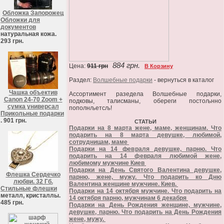
Обложка Запорожец
Обложки для
документов
натуральная кожа.
293 грн.
884 грн.
Цена:
911 грн
В Корзину
Раздел:
Волшебные подарки
- вернуться в каталог
Чашка объектив
Ассортимент разедела Волшебные подарки,
Canon 24-70 Zoom +
подковы, талисманы, обереги постољнно
сумка универсал
пополнљетсљ!
Прикольные подарки
. 901 грн.
СТАТЬИ
Подарки на 8 марта жене, маме, женщинам. Что
подарить на 8 марта девушке, любимой,
сотрудницам, маме
Подарки на 14 февраля девушке, парню. Что
подарить на 14 февраля любимой жене,
любимому мужчине Киев
Подарки на День Святого Валентина девушке,
Флешка Сердечко
парню, жене, мужу. Что подарить ко Дню
любви. 32 Гб.
Валентина женщине мужчине. Киев.
Стильные флешки
Подарки на 14 октября мужчине. Что подарить на
металл, кристаллы.
14 октября парню, мужчинам 6 декабря
485 грн.
Подарки на День Рождения женщине, мужчине,
девушке, парню. Что подарить на День Рождения
жене, мужу.