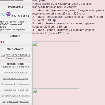
шкатулки:
Набор может быть укомплектован в разные
шкатулки, цена за весь комплект:
КОНТАКТЫ
1. Набор со средними колодами. Средняя шкатулка в
виде винтажной книги 23 см.. - 825 грн..
(097) 434 05 61
2. Набор. Большая шкатулка в виде винтажной книги
27-34 см - 1135 грн..
ПН.-ПТ.: 10:00 - 19:00
3. Набор. Резная шкатулка из красного дерева
СБ.-ВС.: выходной.
средняя 20,5 см. - 935 грн..
Киев.
Доставка по Украине
4. Набор. Резная шкатулка из красного дерева
большая 25,5 см. - 1210 грн..
СКИДКА!
3%
МЕГА АКЦИИ!
Скидки на все товары!
7 акций на сайте!
ПРАЗДНИКИ:
Подарки на 14 февралљ
Подарки на 8 марта
Подарки на 1 октября
Подарки на День Рождениљ
Подарки на Новый Год
Подарки на День Валентина
Подарки на 6 декабрљ