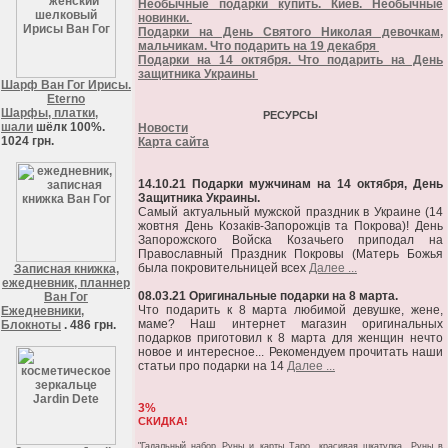
Необычные подарки купить. Киев. Необычные
новинки.
Подарки на День Святого Николая девочкам,
мальчикам. Что подарить на 19 декабря
Подарки на 14 октября. Что подарить на День
защитника Украины
Шарф Ван Гог Ирисы.
Eterno
Шарфы, платки,
РЕСУРСЫ
шали
шёлк 100%.
Новости
1024 грн.
Карта сайта
14.10.21 Подарки мужчинам на 14 октября, День
Защитника Украины.
Самый актуальный мужской праздник в Украине (14
жовтня День Козаків-Запорожців та Покрова)! День
Запорожского Войска Козачьего приподал на
Православный Праздник Покровы (Матерь Божья
была покровительницей всех
Далее ...
Записная книжка,
ежедневник, планнер
08.03.21 Оригинальные подарки на 8 марта.
Ван Гог
Что подарить к 8 марта любимой девушке, жене,
Ежедневники,
маме? Наш интернет магазин оригинальных
Блокноты
. 486 грн.
подарков приготовил к 8 марта для женщин нечто
новое и интересное... Рекомендуем прочитать наши
статьи про подарки на 14
Далее ...
3%
СКИДКА!
"Гадальный набор Руны и карты Таро, красивая шкатулка, Руны в