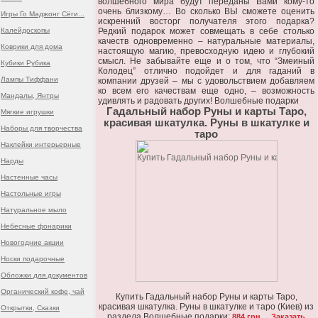
волшебного мира будут переданы Вами кому-то
очень близкому… Во сколько ВЫ сможете оценить
Игры Го Маджонг Сёги...
искренний восторг получателя этого подарка?
Калейдоскопы
Редкий подарок может совмещать в себе столько
качеств одновременно – натуральные материалы,
Коврики для дома
настоящую магию, превосходную идею и глубокий
смысл. Не забывайте еще и о том, что “Змеиный
Кубики Рубика
Колодец” отлично подойдет и для гаданий в
Лампы Тиффани
компании друзей – мы с удовольствием добавляем
ко всем его качествам еще одно, – возможность
Мандалы, Янтры
удивлять и радовать других! Волшебные подарки
Гадальный набор Руны и карты Таро,
Мягкие игрушки
красивая шкатулка. Руны в шкатулке и
Наборы для творчества
таро
Наклейки интерьерные
Нарды
Настенные часы
Настольные игры
Натуральное мыло
Небесные фонарики
Новогодние акции
Носки подарочные
Обложки для документов
Органический кофе, чай
Купить Гадальный набор Руны и карты Таро,
красивая шкатулка. Руны в шкатулке и таро (Киев) из
Открытки, Сказки
раздела Волшебные подарки:
884 грн.
Заказать