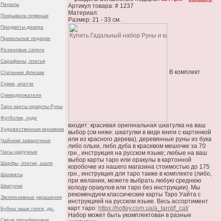
Пеналы
Артикул товара: # 1237
Материал:
Покрывала пляжные
Размер: 21 - 33 см.
Предметы декора
Прикольные подарки
Резиновые сапоги
Сарафаны, платья
В комплект
Стильные флешки
Сумки, клатчи
Сумкодержатели
Таро карты оракулы Руны
Футболки, худи
входит: красивая оригинальная шкатулка на ваш
Художественная керамика
выбор (см ниже: шкатулки в виде книги с картинкой
или из красного дерева), деревянные руны из бука
Чайники заварочные
либо ольхи, либо дуба в красивом мешочке за 70
Часы наручные
грн., инструкция на русском языке; любые на ваш
выбор карты таро или оракулы в картонной
Шарфы, платки, шали
коробочке из нашего магазина стоимостью до 175
грн., инструкция для таро также в комплекте (либо,
Шахматы
при желании, можете выбрать любую среднюю
Шкатулки
колоду оракулов или таро без инструкции). Мы
рекомендуем классические карты Таро Уайта с
Эксклюзивные украшения
инструкцией на русском языке. Весь ассортимент
карт таро:
https://hottey.com.ua/a_tarot/f_cat/
Бубны чаши гонги, др.
Набор может быть укомплектован в разные
Свечи парафиновые