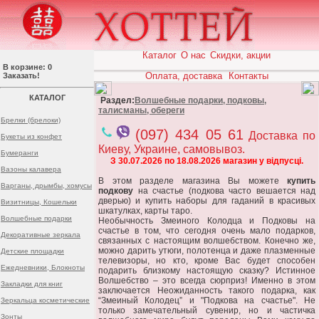
Каталог
О нас
Скидки, акции
В корзине: 0
Оплата, доставка
Контакты
Заказать!
КАТАЛОГ
Раздел:
Волшебные подарки, подковы,
талисманы, обереги
Брелки (брелоки)
(097) 434 05 61
Доставка по
Букеты из конфет
Киеву, Украине, самовывоз.
Бумеранги
З 30.07.2026 по 18.08.2026 магазин у відпусці.
Вазоны калавера
В этом разделе магазина Вы можете
купить
Варганы, дрымбы, хомусы
подкову
на счастье (подкова часто вешается над
дверью) и купить наборы для гаданий в красивых
Визитницы, Кошельки
шкатулках, карты таро.
Волшебные подарки
Необычность Змеиного Колодца и Подковы на
счастье в том, что сегодня очень мало подарков,
Декоративные зеркала
связанных с настоящим волшебством. Конечно же,
можно дарить утюги, полотенца и даже плазменные
Детские площадки
телевизоры, но кто, кроме Вас будет способен
Ежедневники, Блокноты
подарить близкому настоящую сказку? Истинное
Волшебство – это всегда сюрприз! Именно в этом
Закладки для книг
заключается Неожиданность такого подарка, как
“Змеиный Колодец” и "Подкова на счастье". Не
Зеркальца косметические
только замечательный сувенир, но и частичка
Зонты