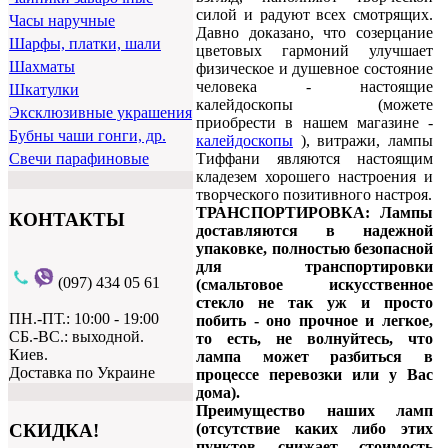
силой и радуют всех смотрящих.
Часы наручные
Давно доказано, что созерцание
Шарфы, платки, шали
цветовых гармоний улучшает
Шахматы
физическое и душевное состояние
человека - настоящие
Шкатулки
калейдоскопы (можете
Эксклюзивные украшения
приобрести в нашем магазине -
Бубны чаши гонги, др.
калейдоскопы
), витражи, лампы
Тиффани являются настоящим
Свечи парафиновые
кладезем хорошего настроения и
творческого позитивного настроя.
ТРАНСПОРТИРОВКА: Лампы
КОНТАКТЫ
доставляются в надежной
упаковке, полностью безопасной
для транспортировки
(097) 434 05 61
(смальтовое искусственное
стекло не так уж и просто
ПН.-ПТ.: 10:00 - 19:00
побить - оно прочное и легкое,
СБ.-ВС.: выходной.
то есть, не волнуйтесь, что
Киев.
лампа может разбиться в
Доставка по Украине
процессе перевозки или у Вас
дома).
Преимущество наших ламп
(отсутствие каких либо этих
СКИДКА!
пунктов снижает стоимость