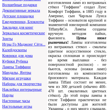
изготовления ламп из витражных
Волшебные подарки
стёкол "Тиффани" создал Луис
Декоративные зеркала
Комфорт Тиффани, в 1885 году в
Америке, сын Чарльза Луиса
Детские площадки
Тиффани - основателя крупной и
Ежедневники, Блокноты
знаменитой ювелирной компании
Закладки для книг
Tiffany&Co. Лампы созданы
Зеркальца косметические
вручную методом пайки,
фьюзинга.
Цены ниже
Зонты
рыночных!
Лампы изготовлены
Игры Го Маджонг Сёги...
из витражных стекол - смальты
Калейдоскопы
(цветное искусственное стекло,
окраска сплошная и происходит
Коврики для дома
во время выплавки - без
Кубики Рубика
поверхностной росписи) - не
Лампы Тиффани
бьются, основы (ножки ламп)
Мандалы, Янтры
изготовлены из композитного
бронзового материала. Каждая
Мягкие игрушки
лампа Tiffani состоит не менее,
Наборы для творчества
чем из 300 деталей (обычно 400-
Наклейки интерьерные
470 шт. смальтовых цветных
Нарды
стёкол). До этой поры лампы в
стиле Тиффани практически не
Настенные часы
были доступны для жителей
Настольные игры
Украины - о них много слышали,