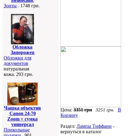
HelloRainc
Зонты
. 1748 грн.
Обложка
Запорожец
Обложки для
документов
натуральная
кожа. 293 грн.
Чашка объектив
Цена:
3351 грн
В
3251 грн.
Canon 24-70
Корзину
Zoom + сумка
универсал
Раздел:
Лампы Тиффани
-
Прикольные
вернуться в каталог
подарки
. 901