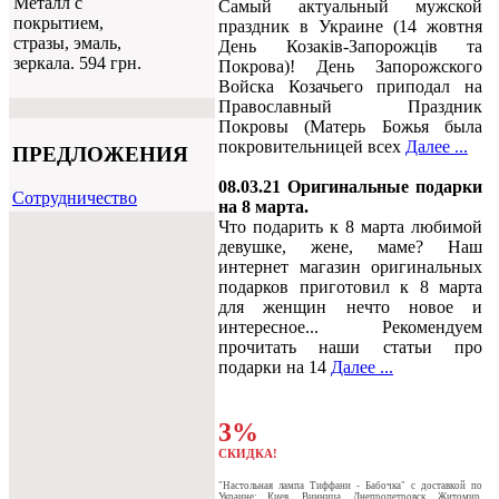
Металл с
Самый актуальный мужской
покрытием,
праздник в Украине (14 жовтня
стразы, эмаль,
День Козаків-Запорожців та
зеркала. 594 грн.
Покрова)! День Запорожского
Войска Козачьего приподал на
Православный Праздник
Покровы (Матерь Божья была
покровительницей всех
Далее ...
ПРЕДЛОЖЕНИЯ
08.03.21 Оригинальные подарки
Cотрудничество
на 8 марта.
Что подарить к 8 марта любимой
девушке, жене, маме? Наш
интернет магазин оригинальных
подарков приготовил к 8 марта
для женщин нечто новое и
интересное... Рекомендуем
прочитать наши статьи про
подарки на 14
Далее ...
3%
СКИДКА!
"Настольная лампа Тиффани - Бабочка" c доставкой по
Украине: Киев, Винница, Днепропетровск, Житомир,