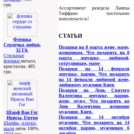
грн.
Ассортимент разедела Лампы
Тиффани постољнно
пополнљетсљ!
СТАТЬИ
Флешка
Сердечко любви.
Подарки на 8 марта жене, маме,
32 Гб.
женщинам. Что подарить на 8
Стильные
марта девушке, любимой,
флешки
металл,
сотрудницам, маме
кристаллы. 485
Подарки на 14 февраля
грн.
девушке, парню. Что подарить
на 14 февраля любимой жене,
любимому мужчине Киев
Подарки на День Святого
Валентина девушке, парню,
жене, мужу. Что подарить ко
Дню Валентина женщине
мужчине. Киев.
Шарф Ван Гог
Подарки на 14 октября
Ирисы. Eterno
мужчине. Что подарить на 14
Шарфы, платки,
октября парню, мужчинам 6
шали
шёлк 100%.
декабря
1024 грн.