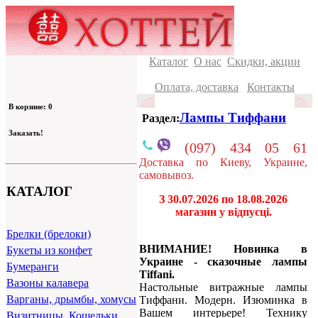
Каталог
О нас
Скидки, акции
Оплата, доставка
Контакты
В корзине: 0
Лампы Тиффани
Раздел:
Заказать!
(097) 434 05 61
Доставка по Киеву, Украине,
самовывоз.
КАТАЛОГ
З 30.07.2026 по 18.08.2026
магазин у відпусці.
Брелки (брелоки)
ВНИМАНИЕ! Новинка в
Букеты из конфет
Украине - сказочные лампы
Бумеранги
Tiffani.
Вазоны калавера
Настольные витражные лампы
Варганы, дрымбы, хомусы
Тиффани. Модерн. Изюминка в
Вашем интерьере! Технику
Визитницы, Кошельки