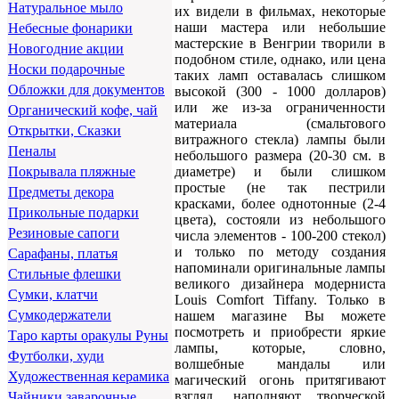
Натуральное мыло
их видели в фильмах, некоторые
наши мастера или небольшие
Небесные фонарики
мастерские в Венгрии творили в
Новогодние акции
подобном стиле, однако, или цена
Носки подарочные
таких ламп оставалась слишком
Обложки для документов
высокой (300 - 1000 долларов)
или же из-за ограниченности
Органический кофе, чай
материала (смальтового
Открытки, Сказки
витражного стекла) лампы были
Пеналы
небольшого размера (20-30 см. в
диаметре) и были слишком
Покрывала пляжные
простые (не так пестрили
Предметы декора
красками, более однотонные (2-4
Прикольные подарки
цвета), состояли из небольшого
Резиновые сапоги
числа элементов - 100-200 стекол)
и только по методу создания
Сарафаны, платья
напоминали оригинальные лампы
Стильные флешки
великого дизайнера модерниста
Сумки, клатчи
Louis Comfort Tiffany. Только в
Сумкодержатели
нашем магазине Вы можете
посмотреть и приобрести яркие
Таро карты оракулы Руны
лампы, которые, словно,
Футболки, худи
волшебные мандалы или
Художественная керамика
магический огонь притягивают
взгляд, наполняют творческой
Чайники заварочные