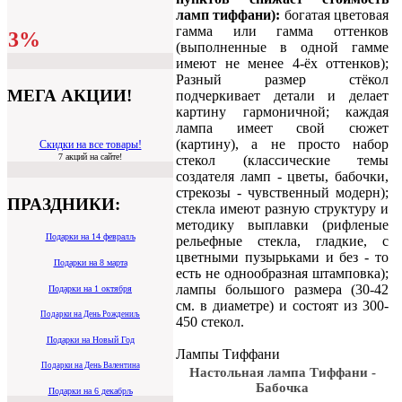
ламп тиффани):
богатая цветовая
гамма или гамма оттенков
3%
(выполненные в одной гамме
имеют не менее 4-ёх оттенков);
Разный размер стёкол
МЕГА АКЦИИ!
подчеркивает детали и делает
картину гармоничной; каждая
лампа имеет свой сюжет
(картину), а не просто набор
Скидки на все товары!
7 акций на сайте!
стекол (классические темы
создателя ламп - цветы, бабочки,
стрекозы - чувственный модерн);
ПРАЗДНИКИ:
стекла имеют разную структуру и
методику выплавки (рифленые
Подарки на 14 февралљ
рельефные стекла, гладкие, с
цветными пузырьками и без - то
Подарки на 8 марта
есть не однообразная штамповка);
лампы большого размера (30-42
Подарки на 1 октября
см. в диаметре) и состоят из 300-
Подарки на День Рождениљ
450 стекол.
Подарки на Новый Год
Лампы Тиффани
Подарки на День Валентина
Настольная лампа Тиффани -
Бабочка
Подарки на 6 декабрљ