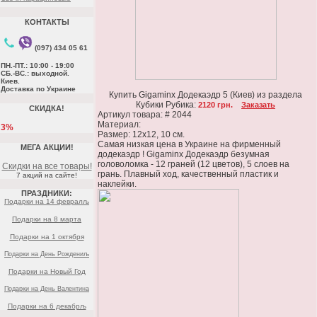
КОНТАКТЫ
(097) 434 05 61
ПН.-ПТ.: 10:00 - 19:00
СБ.-ВС.: выходной.
Киев.
Доставка по Украине
Купить Gigaminx Додекаэдр 5 (Киев) из раздела
Кубики Рубика:
2120 грн.
Заказать
СКИДКА!
Артикул товара: # 2044
Материал:
3%
Размер: 12х12, 10 см.
Самая низкая цена в Украине на фирменный
МЕГА АКЦИИ!
додекаэдр ! Gigaminx Додекаэдр безумная
головоломка - 12 граней (12 цветов), 5 слоев на
Скидки на все товары!
грань. Плавный ход, качественный пластик и
7 акций на сайте!
наклейки.
ПРАЗДНИКИ:
Подарки на 14 февралљ
Подарки на 8 марта
Подарки на 1 октября
Подарки на День Рождениљ
Подарки на Новый Год
Подарки на День Валентина
Подарки на 6 декабрљ