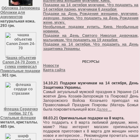
Валентина женщине мужчине. Киев.
Подарки на 14 октября мужчине. Что подарить на
Обложка Запорожец
14 октября парню, мужчинам 6 декабря
Обложки для
Подарки на День Рождения женщине, мужчине,
документов
девушке, парню. Что подарить на День Рождения
натуральная кожа.
жене, мужу.
293 грн.
Необычные подарки купить. Киев. Необычные
новинки.
Подарки на День Святого Николая девочкам,
мальчикам. Что подарить на 19 декабря
Подарки на 14 октября. Что подарить на День
защитника Украины
Чашка объектив
РЕСУРСЫ
Canon 24-70 Zoom +
Новости
сумка универсал
Карта сайта
Прикольные подарки
. 901 грн.
14.10.21 Подарки мужчинам на 14 октября, День
Защитника Украины.
Самый актуальный мужской праздник в Украине (14
жовтня День Козаків-Запорожців та Покрова)! День
Запорожского Войска Козачьего приподал на
Православный Праздник Покровы (Матерь Божья
Флешка Сердечко
была покровительницей всех
Далее ...
любви. 32 Гб.
Стильные флешки
08.03.21 Оригинальные подарки на 8 марта.
металл, кристаллы.
Что подарить к 8 марта любимой девушке, жене,
485 грн.
маме? Наш интернет магазин оригинальных
подарков приготовил к 8 марта для женщин нечто
новое и интересное... Рекомендуем прочитать наши