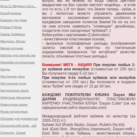
вопрос мы не можем, но когда сквозь цветные
квадратики на Вас сурово смотрят индейцы... в этом
Игры Го Маджонг Сёги...
что-то есть :) И тот факт, что Земля теперь - кубик, и
Калейдоскопы
вы с легкостью можете управлять движением
материков - заслуживает внимания, особенно в
Коврики для дома
предверии смещения полюсов Земли! Ох не на это
ли нам хотели намекнуть "зловещие" дизайнеры,
Кубики Рубика
создатели этих загодочных "кубиков"! :)
Лампы Тиффани
Кубик рубик с картинками (Cybercuber):
- качественная пластиковая основа;
Мандалы, Янтры
- выпуклые полиэфирные шильды (изображения
залиты смолой и приятны по тактильным
Мягкие игрушки
ощущениям, прекрасное "не китайское" качество
Наборы для творчества
печати, объемные плотные шильды).
Наклейки интерьерные
Внимание! МЕГА - АКЦИЯ!
При покупке любых 2-
ух кубиков или неокубов
(стоимостью от 150 грн.)
Нарды
Вы получаете скидку 5-10 грн. !
Настенные часы
При покупке 4-ёх любых кубиков или неокубов
(стоимостью от 150 грн.) Вы получаете в подарок
Настольные игры
часы "Кубик" или скидку от 15 до 30 грн..
Натуральное мыло
КАЖДОМУ ПОКУПАТЕЛЮ КУБИКА Dayan МЫ
Небесные фонарики
ДАРИМ
ИНДИВИДУАЛЬНУЮ ПЛАСТИКОВУЮ
КАРТОЧКУ УЧАСТНИКА КЛУБА "Dayan Cube" (см. на
Новогодние акции
официальном сайте dayancube.com)
Носки подарочные
Международный рейтинг кубиков по качеству (за
Обложки для документов
2005-2011 гг.):
Кубики 3х3 (Rubik Studio, Dayan, Rubik's Diy Kit)
Органический кофе, чай
4x4 (East Shin, ShengShou (оригинал!), Dayan+mf8 ).
Открытки, Сказки
East Shin - пр-во Тайвань - качественная сборка,