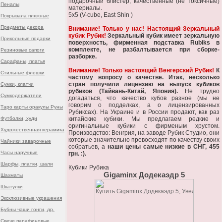
подарочный блистер, качественные (не токсичные)
Пеналы
материалы.
5x5 (V-cube, East Shin )
Покрывала пляжные
Предметы декора
Внимание! Только у нас! Настоящий Зеркальный
кубик Рубик!
Зеркальный кубик имеет зеркальную
Прикольные подарки
поверхность, фирменная подставка Rubiks в
комплекте, не разбалтывается при сборке-
Резиновые сапоги
разборке.
Сарафаны, платья
Внимание! Только настоящий Венгерский Рубик!
К
Стильные флешки
частому вопросу о качестве. Итак, несколько
стран получили лицензию на выпуск кубиков
Сумки, клатчи
рубиков (Тайвань-Китай, Япония).
Не трудно
Сумкодержатели
догадаться, что качество кубов разное (мы не
говорим о подделках, а о лицензированных
Таро карты оракулы Руны
Рубиксах). На Украине и в России продают, как раз
Футболки, худи
китайские кубики. Мы предлагаем редкие и
оригинальные кубики с фирменым хрустом.
Художественная керамика
Производство: Венгрия, на заводе Рубик Студио, они
которые значительно превосходят по качеству своих
Чайники заварочные
собратьев, а
наши цены самые низкие в СНГ, 455
Часы наручные
грн. :).
Шарфы, платки, шали
Кубики Рубика
Gigaminx Додекаэдр 5
Шахматы
Шкатулки
Эксклюзивные украшения
Бубны чаши гонги, др.
Свечи парафиновые