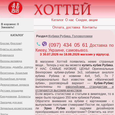
Каталог
О нас
Скидки, акции
В корзине: 0
Оплата, доставка
Контакты
Заказать!
КАТАЛОГ
Раздел:
Кубики Рубика. Головоломки
Брелки (брелоки)
(097) 434 05 61
Доставка по
Букеты из конфет
Киеву, Украине, самовывоз.
З 30.07.2026 по 18.08.2026 магазин у відпусці.
Бумеранги
Вазоны калавера
В магазине Хоттей появились некие странные
вещи... Теперь у нас вы можете
купить кубик Рубика
.
Варганы, дрымбы, хомусы
У НАС САМЫЕ НИЗКИЕ ЦЕНЫ! Оригинальные
Венгерские кубики-рубики 3х3, забавные аналоги
Визитницы, Кошельки
кубика Рубика и новинки 4х4, 5х5, 7х 7
Волшебные подарки
(первоначально был известен как «Магический
кубик», разговорный вариант —
Кубик-Рубик
)
Декоративные зеркала
выполнены по
европейским стандартам и
отличаются высоким качеством
.
Детские площадки
Если верить статистике и статьям в википедии, то в
Ежедневники, Блокноты
мире было продано 350 млн кубиков Рубика.
Обратите внимание на кубики с картинками - с
Закладки для книг
выпуклыми толстыми стикерами! Постиг ли, одобрил
ли
Эрно Рубик
все задумки дизайнеров
Зеркальца косметические
преобразивших его изобретение? Ответить на этот
Зонты