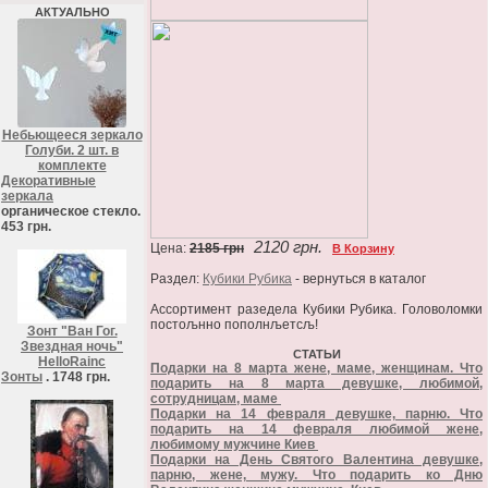
АКТУАЛЬНО
Небьющееся зеркало
Голуби. 2 шт. в
комплекте
Декоративные
зеркала
органическое стекло.
453 грн.
2120 грн.
Цена:
2185 грн
В Корзину
Раздел:
Кубики Рубика
- вернуться в каталог
Ассортимент разедела Кубики Рубика. Головоломки
постољнно пополнљетсљ!
Зонт "Ван Гог.
Звездная ночь"
СТАТЬИ
HelloRainc
Подарки на 8 марта жене, маме, женщинам. Что
Зонты
. 1748 грн.
подарить на 8 марта девушке, любимой,
сотрудницам, маме
Подарки на 14 февраля девушке, парню. Что
подарить на 14 февраля любимой жене,
любимому мужчине Киев
Подарки на День Святого Валентина девушке,
парню, жене, мужу. Что подарить ко Дню