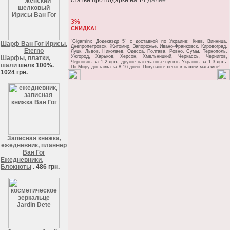
статьи про подарки на 14
Далее ...
3%
СКИДКА!
"Gigaminx Додекаэдр 5" c доставкой по Украине: Киев, Винница,
Шарф Ван Гог Ирисы.
Днепропетровск, Житомир, Запорожье, Ивано-Франковск, Кировоград,
Eterno
Луцк, Львов, Николаев, Одесса, Полтава, Ровно, Сумы, Тернополь,
Ужгород, Харьков, Херсон, Хмельницкий, Черкассы, Чернигов,
Шарфы, платки,
Черновцы за 1-2 днљ, другие населЈнные пункты Украины за 1-3 днљ.
шали
шёлк 100%.
По Миру доставка за 8-16 дней. Покупайте легко в нашем магазине!
1024 грн.
Записная книжка,
ежедневник, планнер
Ван Гог
Ежедневники,
Блокноты
. 486 грн.