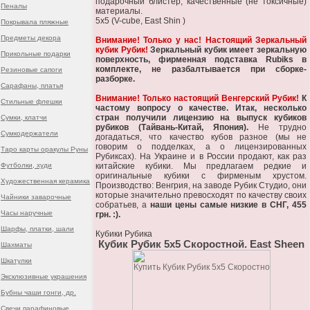
подарочный блистер, качественные (не токсичные)
Пеналы
материалы.
5x5 (V-cube, East Shin )
Покрывала пляжные
Предметы декора
Внимание! Только у нас! Настоящий Зеркальный
кубик Рубик!
Зеркальный кубик имеет зеркальную
Прикольные подарки
поверхность, фирменная подставка Rubiks в
комплекте, не разбалтывается при сборке-
Резиновые сапоги
разборке.
Сарафаны, платья
Внимание! Только настоящий Венгерский Рубик!
К
Стильные флешки
частому вопросу о качестве. Итак, несколько
стран получили лицензию на выпуск кубиков
Сумки, клатчи
рубиков (Тайвань-Китай, Япония).
Не трудно
Сумкодержатели
догадаться, что качество кубов разное (мы не
говорим о подделках, а о лицензированных
Таро карты оракулы Руны
Рубиксах). На Украине и в России продают, как раз
Футболки, худи
китайские кубики. Мы предлагаем редкие и
оригинальные кубики с фирменым хрустом.
Художественная керамика
Производство: Венгрия, на заводе Рубик Студио, они
которые значительно превосходят по качеству своих
Чайники заварочные
собратьев, а
наши цены самые низкие в СНГ, 455
Часы наручные
грн. :).
Шарфы, платки, шали
Кубики Рубика
Кубик Рубик 5х5 Скоростной. East Sheen
Шахматы
Шкатулки
Эксклюзивные украшения
Бубны чаши гонги, др.
Свечи парафиновые