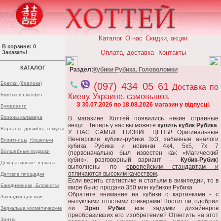
Каталог
О нас
Скидки, акции
В корзине: 0
Оплата, доставка
Контакты
Заказать!
КАТАЛОГ
Раздел:
Кубики Рубика. Головоломки
Брелки (брелоки)
(097) 434 05 61
Доставка по
Букеты из конфет
Киеву, Украине, самовывоз.
З 30.07.2026 по 18.08.2026 магазин у відпусці.
Бумеранги
Вазоны калавера
В магазине Хоттей появились некие странные
вещи... Теперь у нас вы можете
купить кубик Рубика
.
Варганы, дрымбы, хомусы
У НАС САМЫЕ НИЗКИЕ ЦЕНЫ! Оригинальные
Венгерские кубики-рубики 3х3, забавные аналоги
Визитницы, Кошельки
кубика Рубика и новинки 4х4, 5х5, 7х 7
Волшебные подарки
(первоначально был известен как «Магический
кубик», разговорный вариант —
Кубик-Рубик
)
Декоративные зеркала
выполнены по
европейским стандартам и
отличаются высоким качеством
.
Детские площадки
Если верить статистике и статьям в википедии, то в
Ежедневники, Блокноты
мире было продано 350 млн кубиков Рубика.
Обратите внимание на кубики с картинками - с
Закладки для книг
выпуклыми толстыми стикерами! Постиг ли, одобрил
ли
Эрно Рубик
все задумки дизайнеров
Зеркальца косметические
преобразивших его изобретение? Ответить на этот
Зонты