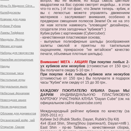
вопрос мы не можем, но когда сквозь цветные
квадратики на Вас сурово смотрят индейцы... в этом
Игры Го Маджонг Сёги...
что-то есть :) И тот факт, что Земля теперь - кубик, и
Калейдоскопы
вы с легкостью можете управлять движением
материков - заслуживает внимания, особенно в
Коврики для дома
предверии смещения полюсов Земли! Ох не на это
ли нам хотели намекнуть "зловещие" дизайнеры,
Кубики Рубика
создатели этих загодочных "кубиков"! :)
Лампы Тиффани
Кубик рубик с картинками (Cybercuber):
- качественная пластиковая основа;
Мандалы, Янтры
- выпуклые полиэфирные шильды (изображения
залиты смолой и приятны по тактильным
Мягкие игрушки
ощущениям, прекрасное "не китайское" качество
Наборы для творчества
печати, объемные плотные шильды).
Наклейки интерьерные
Внимание! МЕГА - АКЦИЯ!
При покупке любых 2-
ух кубиков или неокубов
(стоимостью от 150 грн.)
Нарды
Вы получаете скидку 5-10 грн. !
Настенные часы
При покупке 4-ёх любых кубиков или неокубов
(стоимостью от 150 грн.) Вы получаете в подарок
Настольные игры
часы "Кубик" или скидку от 15 до 30 грн..
Натуральное мыло
КАЖДОМУ ПОКУПАТЕЛЮ КУБИКА Dayan МЫ
Небесные фонарики
ДАРИМ
ИНДИВИДУАЛЬНУЮ ПЛАСТИКОВУЮ
КАРТОЧКУ УЧАСТНИКА КЛУБА "Dayan Cube" (см. на
Новогодние акции
официальном сайте dayancube.com)
Носки подарочные
Международный рейтинг кубиков по качеству (за
Обложки для документов
2005-2011 гг.):
Кубики 3х3 (Rubik Studio, Dayan, Rubik's Diy Kit)
Органический кофе, чай
4x4 (East Shin, ShengShou (оригинал!), Dayan+mf8 ).
Открытки, Сказки
East Shin - пр-во Тайвань - качественная сборка,