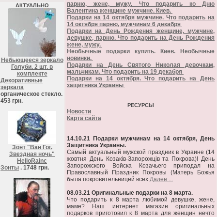
парню, жене, мужу. Что подарить ко Дню
АКТУАЛЬНО
Валентина женщине мужчине. Киев.
Подарки на 14 октября мужчине. Что подарить на
14 октября парню, мужчинам 6 декабря
Подарки на День Рождения женщине, мужчине,
девушке, парню. Что подарить на День Рождения
жене, мужу.
Необычные подарки купить. Киев. Необычные
новинки.
Небьющееся зеркало
Подарки на День Святого Николая девочкам,
Голуби. 2 шт. в
мальчикам. Что подарить на 19 декабря
комплекте
Подарки на 14 октября. Что подарить на День
Декоративные
защитника Украины
зеркала
органическое стекло.
453 грн.
РЕСУРСЫ
Новости
Карта сайта
14.10.21 Подарки мужчинам на 14 октября, День
Защитника Украины.
Зонт "Ван Гог.
Самый актуальный мужской праздник в Украине (14
Звездная ночь"
жовтня День Козаків-Запорожців та Покрова)! День
HelloRainc
Запорожского Войска Козачьего приподал на
Зонты
. 1748 грн.
Православный Праздник Покровы (Матерь Божья
была покровительницей всех
Далее ...
08.03.21 Оригинальные подарки на 8 марта.
Что подарить к 8 марта любимой девушке, жене,
маме? Наш интернет магазин оригинальных
подарков приготовил к 8 марта для женщин нечто