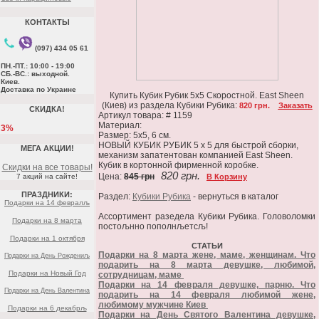
КОНТАКТЫ
(097) 434 05 61
ПН.-ПТ.: 10:00 - 19:00
СБ.-ВС.: выходной.
Киев.
Доставка по Украине
Купить Кубик Рубик 5х5 Скоростной. East Sheen
(Киев) из раздела Кубики Рубика:
820 грн.
Заказать
СКИДКА!
Артикул товара: # 1159
Материал:
3%
Размер: 5x5, 6 см.
НОВЫЙ КУБИК РУБИК 5 х 5 для быстрой сборки,
МЕГА АКЦИИ!
механизм запатентован компанией East Sheen.
Кубик в кортонной фирменной коробке.
Скидки на все товары!
820 грн.
Цена:
845 грн
7 акций на сайте!
В Корзину
ПРАЗДНИКИ:
Раздел:
Кубики Рубика
- вернуться в каталог
Подарки на 14 февралљ
Ассортимент разедела Кубики Рубика. Головоломки
Подарки на 8 марта
постољнно пополнљетсљ!
Подарки на 1 октября
СТАТЬИ
Подарки на 8 марта жене, маме, женщинам. Что
Подарки на День Рождениљ
подарить на 8 марта девушке, любимой,
Подарки на Новый Год
сотрудницам, маме
Подарки на 14 февраля девушке, парню. Что
Подарки на День Валентина
подарить на 14 февраля любимой жене,
любимому мужчине Киев
Подарки на 6 декабрљ
Подарки на День Святого Валентина девушке,