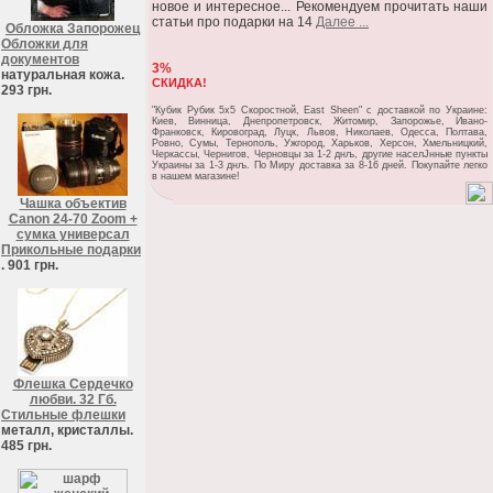
новое и интересное... Рекомендуем прочитать наши
статьи про подарки на 14
Далее ...
Обложка Запорожец
Обложки для
документов
3%
натуральная кожа.
СКИДКА!
293 грн.
"Кубик Рубик 5х5 Скоростной, East Sheen" c доставкой по Украине:
Киев, Винница, Днепропетровск, Житомир, Запорожье, Ивано-
Франковск, Кировоград, Луцк, Львов, Николаев, Одесса, Полтава,
Ровно, Сумы, Тернополь, Ужгород, Харьков, Херсон, Хмельницкий,
Черкассы, Чернигов, Черновцы за 1-2 днљ, другие населЈнные пункты
Украины за 1-3 днљ. По Миру доставка за 8-16 дней. Покупайте легко
в нашем магазине!
Чашка объектив
Canon 24-70 Zoom +
сумка универсал
Прикольные подарки
. 901 грн.
Флешка Сердечко
любви. 32 Гб.
Стильные флешки
металл, кристаллы.
485 грн.