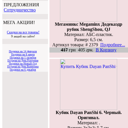
ПРЕДЛОЖЕНИЯ
Cотрудничество
МЕГА АКЦИИ!
Мегаминкс Megaminx Додекаэдр
рубик ShengShou, QJ
Скидки на все товары!
Материал: АБС-пластик.
9 акций на сайте!
Размер: 6,5 см.
Артикул товара: # 2379
Подробнее...
417
грн
405 грн.
В Корзину
Подарки на 14 февраля
Подарки на 8 марта
Подарки на 1 октября
Подарки на День Рождения
Подарки на Новый Год
Подарки на День Валентина
Подарки на 6 декабря
Кубик Dayan PanShi 6. Черный.
Оригинал.
Материал: .
Размер: 3х3х3; 5,7 см.