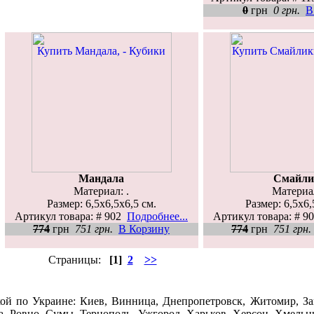
0
грн
0 грн.
В
Мандала
Смайли
Материал: .
Материал
Размер: 6,5x6,5x6,5 см.
Размер: 6,5x6,
Артикул товара: # 902
Подробнее...
Артикул товара: # 
774
грн
751 грн.
В Корзину
774
грн
751 грн.
Страницы:
[1]
2
>>
кой по Украине: Киев, Винница, Днепропетровск, Житомир, За
ва, Ровно, Сумы, Тернополь, Ужгород, Харьков, Херсон, Хмельн