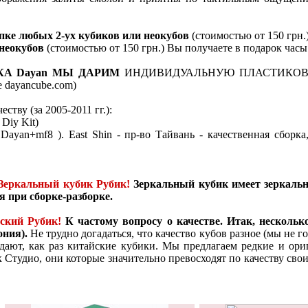
ке любых 2-ух кубиков или неокубов
(стоимостью от 150 грн.
 неокубов
(стоимостью от 150 грн.) Вы получаете в подарок часы 
А Dayan МЫ ДАРИМ
ИНДИВИДУАЛЬНУЮ ПЛАСТИКОВ
е dayancube.com)
тву (за 2005-2011 гг.):
 Diy Kit)
, Dayan+mf8 ). East Shin - пр-во Тайвань - качественная сборк
Зеркальный кубик Рубик!
Зеркальный кубик имеет зеркальн
я при сборке-разборке.
ский Рубик!
К частому вопросу о качестве. Итак, несколь
ония).
Не трудно догадаться, что качество кубов разное (мы не 
одают, как раз китайские кубики. Мы предлагаем редкие и ор
 Студио, они которые значительно превосходят по качеству свои