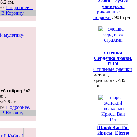
Zoom + сумка
6.2 см.
универсал
960
Подробнее...
Прикольные
В Корзину
подарки
. 901 грн.
Флешка
Сердечко любви.
32 Гб.
Стильные флешки
металл,
кристаллы. 485
грн.
уб гибрид 2х2
: .
6x3.8 см.
589
Подробнее...
В Корзину
Шарф Ван Гог
Ирисы. Eterno