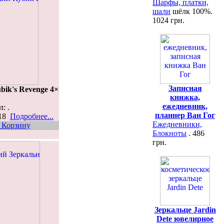
Шарфы, платки,
шали
шёлк 100%.
1024 грн.
Записная
ik's Revenge 4×
книжка,
ежедневник,
: .
планнер Ван Гог
518
Подробнее...
Ежедневники,
 Корзину
Блокноты
. 486
грн.
Зеркальце Jardin
Dete ювелирное