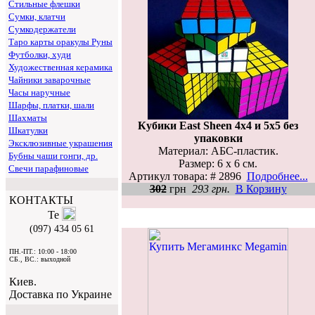
Стильные флешки
Сумки, клатчи
Сумкодержатели
Таро карты оракулы Руны
Футболки, худи
Художественная керамика
Чайники заварочные
Часы наручные
Шарфы, платки, шали
Шахматы
Кубики East Sheen 4х4 и 5х5 без
Шкатулки
упаковки
Эксклюзивные украшения
Материал: АБС-пластик.
Бубны чаши гонги, др.
Размер: 6 х 6 см.
Свечи парафиновые
Артикул товара: # 2896
Подробнее...
302
грн
293 грн.
В Корзину
КОНТАКТЫ
(097) 434 05 61
ПН.-ПТ.: 10:00 - 18:00
СБ., ВС.: выходной
Киев.
Доставка по Украине