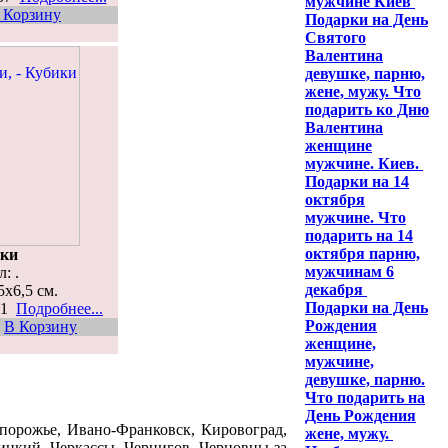
мужчине Киев
 Корзину
Подарки на День
Святого
Валентина
девушке, парню,
жене, мужу. Что
подарить ко Дню
Валентина
женщине
мужчине. Киев.
Подарки на 14
октября
мужчине. Что
подарить на 14
октября парню,
ки
мужчинам 6
: .
декабря
5x6,5 см.
Подарки на День
901
Подробнее...
Рождения
В Корзину
женщине,
мужчине,
девушке, парню.
Что подарить на
День Рождения
порожье, Ивано-Франковск, Кировоград,
жене, мужу.
ицкий, Черкассы, Чернигов, Черновцы за