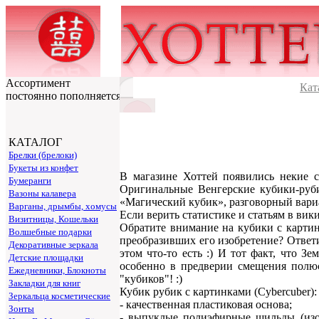
Ассортимент
Кат
постоянно пополняется
КАТАЛОГ
Брелки (брелоки)
Букеты из конфет
В магазине Хоттей появились некие 
Бумеранги
Оригинальные Венгерские кубики-руби
Вазоны калавера
«Магический кубик», разговорный вар
Варганы, дрымбы, хомусы
Если верить статистике и статьям в вик
Визитницы, Кошельки
Обратите внимание на кубики с карти
Волшебные подарки
преобразивших его изобретение? Ответи
Декоративные зеркала
этом что-то есть :) И тот факт, что З
Детские площадки
особенно в предверии смещения полюс
Ежедневники, Блокноты
"кубиков"! :)
Закладки для книг
Кубик рубик с картинками (Cybercuber):
Зеркальца косметические
- качественная пластиковая основа;
Зонты
- выпуклые полиэфирные шильды (изо