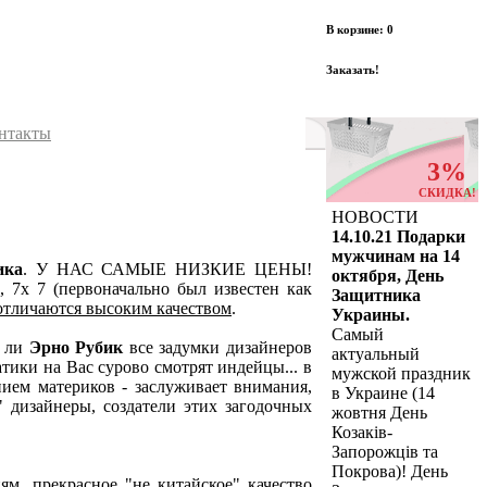
В корзине: 0
Заказать!
нтакты
3%
СКИДКА!
НОВОСТИ
14.10.21 Подарки
мужчинам на 14
ика
. У НАС САМЫЕ НИЗКИЕ ЦЕНЫ!
октября, День
 7х 7 (первоначально был известен как
Защитника
отличаются высоким качеством
.
Украины.
Самый
л ли
Эрно Рубик
все задумки дизайнеров
актуальный
тики на Вас сурово смотрят индейцы... в
мужской праздник
ением материков - заслуживает внимания,
в Украине (14
 дизайнеры, создатели этих загодочных
жовтня День
Козаків-
Запорожців та
Покрова)! День
, прекрасное "не китайское" качество