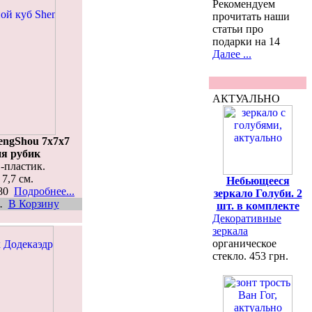
Рекомендуем
прочитать наши
статьи про
подарки на 14
Далее ...
АКТУАЛЬНО
engShou 7x7x7
ия рубик
-пластик.
 7,7 см.
Небьющееся
380
Подробнее...
зеркало Голуби. 2
.
В Корзину
шт. в комплекте
Декоративные
зеркала
органическое
стекло. 453 грн.