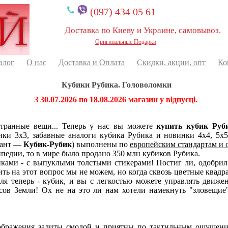
(097) 434 05 61
Доставка по Киеву и Украине, самовывоз.
Оригинальные Подарки
алог
О нас
Доставка и Оплата
Скидки, акции, опт
Ко
Кубики Рубика. Головоломки
З 30.07.2026 по 18.08.2026 магазин у відпусці.
странные вещи... Теперь у нас вы можете
купить кубик Руб
ки 3х3, забавные аналоги кубика Рубика и новинки 4х4, 5х5,
иант —
Кубик-Рубик
) выполнены по
европейским стандартам и 
ипедии, то в мире было продано 350 млн кубиков Рубика.
нками - с выпуклыми толстыми стикерами! Постиг ли, одобри
ть на этот вопрос мы не можем, но когда сквозь цветные квадра
емля теперь - кубик, и вы с легкостью можете управлять движ
ов Земли! Ох не на это ли нам хотели намекнуть "зловещие"
бражения залиты смолой и приятны по тактильным ощущениям