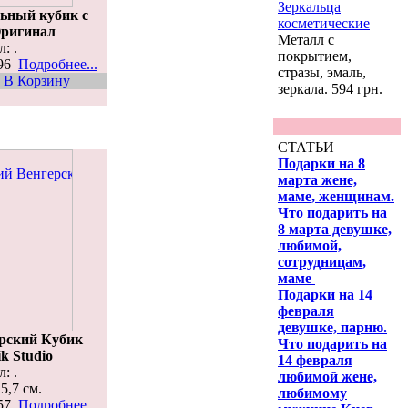
Зеркальца
ьный кубик с
косметические
Оригинал
Металл с
: .
покрытием,
396
Подробнее...
стразы, эмаль,
В Корзину
зеркала. 594 грн.
СТАТЬИ
Подарки на 8
марта жене,
маме, женщинам.
Что подарить на
8 марта девушке,
любимой,
сотрудницам,
маме
Подарки на 14
февраля
девушке, парню.
рский Кубик
Что подарить на
k Studio
14 февраля
: .
любимой жене,
5,7 см.
любимому
157
Подробнее...