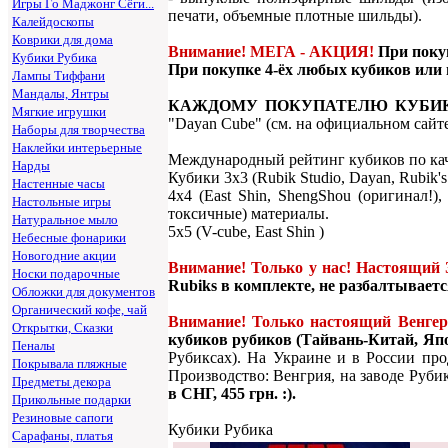
Игры Го Маджонг Сёги...
печати, объемные плотные шильды).
Калейдоскопы
Коврики для дома
Внимание! МЕГА - АКЦИЯ!
При покуп
Кубики Рубика
При покупке 4-ёх любых кубиков или
Лампы Тиффани
Мандалы, Янтры
КАЖДОМУ ПОКУПАТЕЛЮ КУБИК
Мягкие игрушки
"Dayan Cube" (см. на официальном сайт
Наборы для творчества
Наклейки интерьерные
Международный рейтинг кубиков по качес
Нарды
Кубики 3х3 (Rubik Studio, Dayan, Rubik's
Настенные часы
4x4 (East Shin, ShengShou (оригинал!)
Настольные игры
токсичные) материалы.
Натуральное мыло
5x5 (V-cube, East Shin )
Небесные фонарики
Новогодние акции
Внимание! Только у нас! Настоящий 
Носки подарочные
Rubiks в комплекте, не разбалтываетс
Обложки для документов
Органический кофе, чай
Внимание! Только настоящий Венгер
Открытки, Сказки
кубиков рубиков (Тайвань-Китай, Яп
Пеналы
Рубиксах). На Украине и в России пр
Покрывала пляжные
Производство: Венгрия, на заводе Рубик
Предметы декора
в СНГ, 455 грн. :).
Прикольные подарки
Резиновые сапоги
Кубики Рубика
Сарафаны, платья