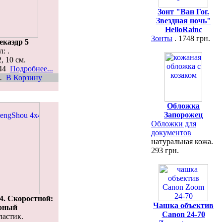
Зонт "Ван Гог.
Звездная ночь"
HelloRainc
Зонты
. 1748 грн.
екаэдр 5
: .
, 10 см.
044
Подробнее...
.
В Корзину
Обложка
Запорожец
Обложки для
документов
натуральная кожа.
293 грн.
4. Скоростной:
Чашка объектив
ёрный
Canon 24-70
ластик.