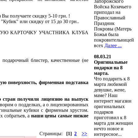
Запорожского
Войска Козачьего
приподал на
) Вы получаете скидку 5-10 грн. !
Православный
"Кубик" или скидку от 15 до 30 грн..
Праздник
Покровы (Матерь
УЮ КАРТОЧКУ УЧАСТНИКА КЛУБА
Божья была
покровительницей
всех
Далее ...
08.03.21
а, подарочный блистер, качественные (не
Оригинальные
подарки на 8
марта.
Что подарить к 8
ую поверхность, фирменная подставка
марта любимой
девушке, жене,
маме? Наш
ко стран получили лицензию на выпуск
интернет магазин
говорим о подделках, а о лицензированных
оригинальных
игинальные кубики с фирменым хрустом.
подарков
х собратьев, а
наши цены самые низкие
приготовил к 8
марта для женщин
нечто новое и
Страницы:
[1]
2
>>
интересное...