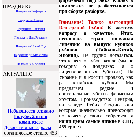
фирменная подставка Rubiks в
комплекте, не разбалтывается
ПРАЗДНИКИ:
при сборке-разборке.
Подарки на 14 февраля
Подарки на 8 марта
Внимание! Только настоящий
Венгерский Рубик!
К частому
Подарки на 1 октября
вопросу о качестве. Итак,
несколько стран получили
Подарки на День Рождения
лицензию на выпуск кубиков
Подарки на Новый Год
рубиков (Тайвань-Китай,
Япония).
Не трудно догадаться,
Подарки на День Валентина
что качество кубов разное (мы не
Подарки на 6 декабря
говорим о подделках, а о
лицензированных Рубиксах). На
АКТУАЛЬНО
Украине и в России продают, как
раз китайские кубики. Мы
предлагаем редкие и
оригинальные кубики с фирменым
хрустом. Производство: Венгрия,
на заводе Рубик Студио, они
которые значительно превосходят
Небьющееся зеркало
по качеству своих собратьев, а
Голуби. 2 шт. в
наши цены самые низкие в СНГ,
комплекте
455 грн. :).
Декоративные зеркала
органическое стекло. 453