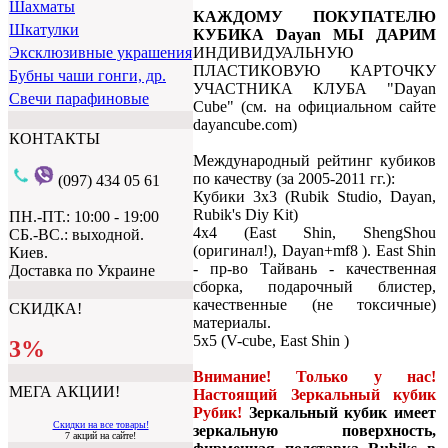
Шахматы
КАЖДОМУ ПОКУПАТЕЛЮ
Шкатулки
КУБИКА Dayan МЫ ДАРИМ
ИНДИВИДУАЛЬНУЮ
Эксклюзивные украшения
ПЛАСТИКОВУЮ КАРТОЧКУ
Бубны чаши гонги, др.
УЧАСТНИКА КЛУБА "Dayan
Свечи парафиновые
Cube" (см. на официальном сайте
dayancube.com)
КОНТАКТЫ
Международный рейтинг кубиков
по качеству (за 2005-2011 гг.):
(097) 434 05 61
Кубики 3х3 (Rubik Studio, Dayan,
Rubik's Diy Kit)
ПН.-ПТ.: 10:00 - 19:00
4x4 (East Shin, ShengShou
СБ.-ВС.: выходной.
(оригинал!), Dayan+mf8 ). East Shin
Киев.
- пр-во Тайвань - качественная
Доставка по Украине
сборка, подарочный блистер,
качественные (не токсичные)
СКИДКА!
материалы.
5x5 (V-cube, East Shin )
3%
Внимание! Только у нас!
МЕГА АКЦИИ!
Настоящий Зеркальный кубик
Рубик!
Зеркальный кубик имеет
Скидки на все товары!
зеркальную поверхность,
7 акций на сайте!