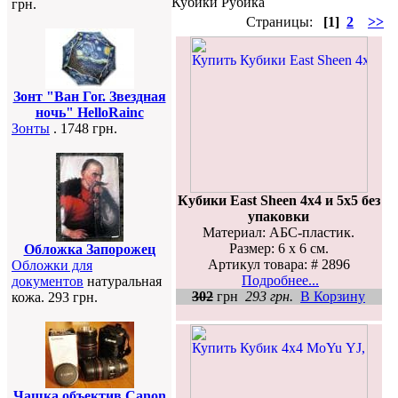
Кубики Рубика
грн.
Страницы:
[1]
2
>>
Зонт "Ван Гог. Звездная
ночь" HelloRainc
Зонты
. 1748 грн.
Кубики East Sheen 4х4 и 5х5 без
упаковки
Материал: АБС-пластик.
Размер: 6 х 6 см.
Обложка Запорожец
Артикул товара: # 2896
Обложки для
Подробнее...
документов
натуральная
302
грн
293 грн.
В Корзину
кожа. 293 грн.
Чашка объектив Canon