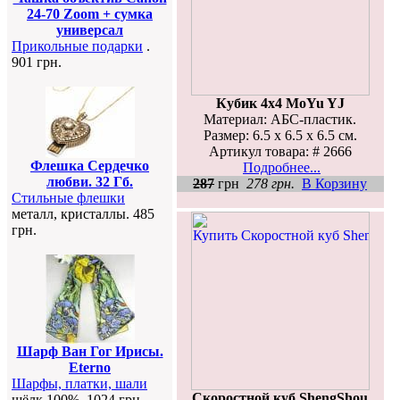
24-70 Zoom + сумка
универсал
Прикольные подарки
.
901 грн.
Кубик 4х4 MoYu YJ
Материал: АБС-пластик.
Размер: 6.5 х 6.5 х 6.5 см.
Артикул товара: # 2666
Флешка Сердечко
Подробнее...
любви. 32 Гб.
287
грн
278 грн.
В Корзину
Стильные флешки
металл, кристаллы. 485
грн.
Шарф Ван Гог Ирисы.
Eterno
Шарфы, платки, шали
Скоростной куб ShengShou
шёлк 100%. 1024 грн.