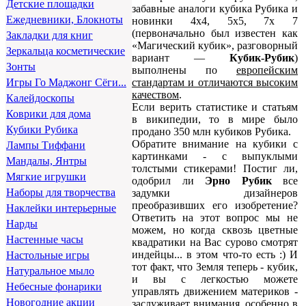
Детские площадки
забавные аналоги кубика Рубика и
Ежедневники, Блокноты
новинки 4х4, 5х5, 7х 7
(первоначально был известен как
Закладки для книг
«Магический кубик», разговорный
Зеркальца косметические
вариант —
Кубик-Рубик
)
Зонты
выполнены по
европейским
стандартам и отличаются высоким
Игры Го Маджонг Сёги...
качеством
.
Калейдоскопы
Если верить статистике и статьям
Коврики для дома
в википедии, то в мире было
Кубики Рубика
продано 350 млн кубиков Рубика.
Обратите внимание на кубики с
Лампы Тиффани
картинками - с выпуклыми
Мандалы, Янтры
толстыми стикерами! Постиг ли,
Мягкие игрушки
одобрил ли
Эрно Рубик
все
Наборы для творчества
задумки дизайнеров
преобразивших его изобретение?
Наклейки интерьерные
Ответить на этот вопрос мы не
Нарды
можем, но когда сквозь цветные
Настенные часы
квадратики на Вас сурово смотрят
индейцы... в этом что-то есть :) И
Настольные игры
тот факт, что Земля теперь - кубик,
Натуральное мыло
и вы с легкостью можете
Небесные фонарики
управлять движением материков -
Новогодние акции
заслуживает внимания, особенно в