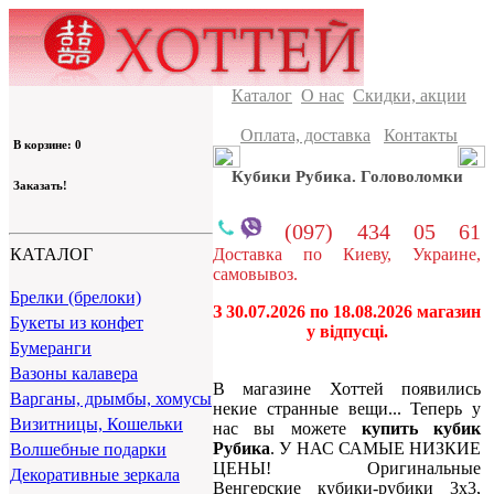
Каталог
О нас
Скидки, акции
Оплата, доставка
Контакты
В корзине: 0
Кубики Рубика. Головоломки
Заказать!
(097) 434 05 61
Доставка по Киеву, Украине,
КАТАЛОГ
самовывоз.
Брелки (брелоки)
З 30.07.2026 по 18.08.2026 магазин
Букеты из конфет
у відпусці.
Бумеранги
Вазоны калавера
В магазине Хоттей появились
Варганы, дрымбы, хомусы
некие странные вещи... Теперь у
Визитницы, Кошельки
нас вы можете
купить кубик
Рубика
. У НАС САМЫЕ НИЗКИЕ
Волшебные подарки
ЦЕНЫ! Оригинальные
Декоративные зеркала
Венгерские кубики-рубики 3х3,