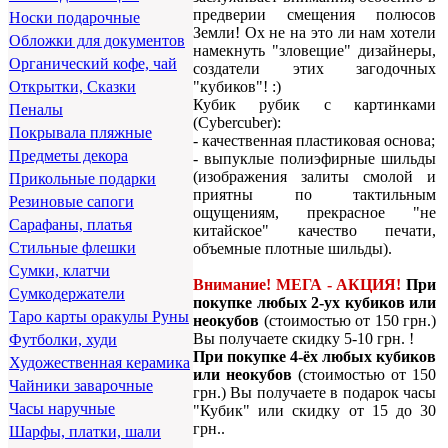
предверии смещения полюсов
Носки подарочные
Земли! Ох не на это ли нам хотели
Обложки для документов
намекнуть "зловещие" дизайнеры,
Органический кофе, чай
создатели этих загодочных
"кубиков"! :)
Открытки, Сказки
Кубик рубик с картинками
Пеналы
(Cybercuber):
Покрывала пляжные
- качественная пластиковая основа;
Предметы декора
- выпуклые полиэфирные шильды
(изображения залиты смолой и
Прикольные подарки
приятны по тактильным
Резиновые сапоги
ощущениям, прекрасное "не
Сарафаны, платья
китайское" качество печати,
Стильные флешки
объемные плотные шильды).
Сумки, клатчи
Внимание! МЕГА - АКЦИЯ!
При
Сумкодержатели
покупке любых 2-ух кубиков или
Таро карты оракулы Руны
неокубов
(стоимостью от 150 грн.)
Вы получаете скидку 5-10 грн. !
Футболки, худи
При покупке 4-ёх любых кубиков
Художественная керамика
или неокубов
(стоимостью от 150
Чайники заварочные
грн.) Вы получаете в подарок часы
Часы наручные
"Кубик" или скидку от 15 до 30
грн..
Шарфы, платки, шали