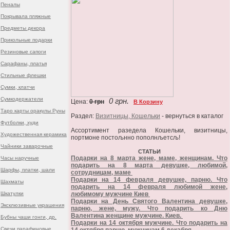
Пеналы
Покрывала пляжные
Предметы декора
Прикольные подарки
Резиновые сапоги
Сарафаны, платья
Стильные флешки
Сумки, клатчи
Сумкодержатели
0 грн.
Цена:
0 грн
В Корзину
Таро карты оракулы Руны
Раздел:
Визитницы, Кошельки
- вернуться в каталог
Футболки, худи
Ассортимент разедела Кошельки, визитницы,
Художественная керамика
портмоне постољнно пополнљетсљ!
Чайники заварочные
СТАТЬИ
Подарки на 8 марта жене, маме, женщинам. Что
Часы наручные
подарить на 8 марта девушке, любимой,
Шарфы, платки, шали
сотрудницам, маме
Подарки на 14 февраля девушке, парню. Что
Шахматы
подарить на 14 февраля любимой жене,
Шкатулки
любимому мужчине Киев
Подарки на День Святого Валентина девушке,
Эксклюзивные украшения
парню, жене, мужу. Что подарить ко Дню
Валентина женщине мужчине. Киев.
Бубны чаши гонги, др.
Подарки на 14 октября мужчине. Что подарить на
Свечи парафиновые