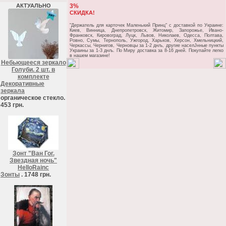
АКТУАЛЬНО
3%
СКИДКА!
"Держатель для карточек Маленький Принц" c доставкой по Украине:
Киев, Винница, Днепропетровск, Житомир, Запорожье, Ивано-
Франковск, Кировоград, Луцк, Львов, Николаев, Одесса, Полтава,
Ровно, Сумы, Тернополь, Ужгород, Харьков, Херсон, Хмельницкий,
Черкассы, Чернигов, Черновцы за 1-2 днљ, другие населЈнные пункты
Украины за 1-3 днљ. По Миру доставка за 8-16 дней. Покупайте легко
в нашем магазине!
Небьющееся зеркало
Голуби. 2 шт. в
комплекте
Декоративные
зеркала
органическое стекло.
453 грн.
Зонт "Ван Гог.
Звездная ночь"
HelloRainc
Зонты
. 1748 грн.