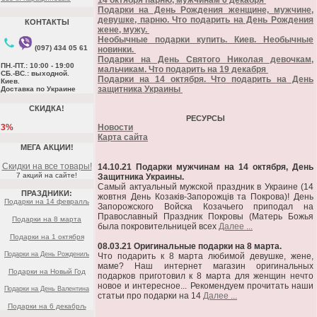
14 октября парню, мужчинам 6 декабря
Подарки на День Рождения женщине, мужчине,
девушке, парню. Что подарить на День Рождения
КОНТАКТЫ
жене, мужу.
Необычные подарки купить. Киев. Необычные
(097) 434 05 61
новинки.
Подарки на День Святого Николая девочкам,
ПН.-ПТ.: 10:00 - 19:00
мальчикам. Что подарить на 19 декабря
СБ.-ВС.: выходной.
Подарки на 14 октября. Что подарить на День
Киев.
защитника Украины
Доставка по Украине
СКИДКА!
РЕСУРСЫ
3%
Новости
Карта сайта
МЕГА АКЦИИ!
Скидки на все товары!
14.10.21 Подарки мужчинам на 14 октября, День
7 акций на сайте!
Защитника Украины.
Самый актуальный мужской праздник в Украине (14
ПРАЗДНИКИ:
жовтня День Козаків-Запорожців та Покрова)! День
Подарки на 14 февралљ
Запорожского Войска Козачьего приподал на
Православный Праздник Покровы (Матерь Божья
Подарки на 8 марта
была покровительницей всех
Далее ...
Подарки на 1 октября
08.03.21 Оригинальные подарки на 8 марта.
Подарки на День Рождениљ
Что подарить к 8 марта любимой девушке, жене,
маме? Наш интернет магазин оригинальных
Подарки на Новый Год
подарков приготовил к 8 марта для женщин нечто
новое и интересное... Рекомендуем прочитать наши
Подарки на День Валентина
статьи про подарки на 14
Далее ...
Подарки на 6 декабрљ