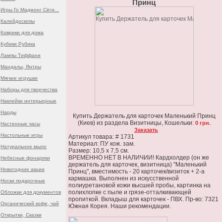
Принц
Игры Го Маджонг Сёги...
Калейдоскопы
Коврики для дома
Кубики Рубика
Лампы Тиффани
Мандалы, Янтры
Мягкие игрушки
Наборы для творчества
Наклейки интерьерные
Нарды
Купить Держатель для карточек Маленький Принц
(Киев) из раздела Визитницы, Кошельки:
0 грн.
Настенные часы
Заказать
Настольные игры
Артикул товара: # 1731
Материал: ПУ кож. зам.
Натуральное мыло
Размер: 10,5 х 7,5 см.
ВРЕМЕННО НЕТ В НАЛИЧИИ! Кардхолдер (он же
Небесные фонарики
держатель для карточек, визитница) "Маленький
Новогодние акции
Принц", вместимость - 20 карточек/визиток + 2-а
кармашка. Выполнен из искусственной
Носки подарочные
полиуретановой кожи высшей пробы, картинка на
полихлопке с пыле и грязе-отталкивающей
Обложки для документов
пропиткой. Вкладыш для карточек - ПВХ. Пр-во: 7321
Органический кофе, чай
Южная Корея. Наши рекомендации.
Открытки, Сказки