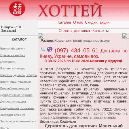
Каталог
О нас
Скидки, акции
В корзине: 0
Оплата, доставка
Контакты
Заказать!
КАТАЛОГ
Раздел:
Кошельки, визитницы, портмоне
Брелки (брелоки)
(097) 434 05 61
Доставка по
Букеты из конфет
Киеву, Украине, самовывоз.
З 30.07.2026 по 18.08.2026 магазин у відпусці.
Бумеранги
Вазоны калавера
В этом разделе Вы можете купить кошельки,
портмоне, визитницы (визитницы для чужих и своих
Варганы, дрымбы, хомусы
визиток), кардхолдеры, держатели для карточек
известных корейских брендов: Jetoy, Romane, 7321.
Визитницы, Кошельки
Материал: кожа, кожзам, ПВХ, ткань.
Волшебные подарки
Оригинальные мужские кошельки, оригинальные
женские кошельки, визитницы для мужчин и женщин,
Декоративные зеркала
купить кожаный женский или мужской кошелек,
Купить кошелек Киев, купить визитницу в Киеве,
Детские площадки
купить держатель для карточек.
Ежедневники, Блокноты
См. также разделы (Jetoy, Romane, 7321):
Обложки
для документов, Обложки на паспорт, Обложки на
Закладки для книг
права
и
Ежедневники, блокноты, органайзеры
Визитницы, Кошельки
Зеркальца косметические
Держатель для карточек Маленький
Зонты