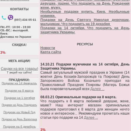
девушке, парню. Что подарить на День Рождения
жене, мужу.
КОНТАКТЫ
Необычные подарки купить. Киев. Необычные
новинки.
Подарки на День Святого Николая девочкам,
(097) 434 05 61
мальчикам. Что подарить на 19 декабря
ПН.-ПТ.: 10:00 - 19:00
Подарки на 14 октября. Что подарить на День
СБ.-ВС.: выходной.
защитника Украины
Киев.
Доставка по Украине
РЕСУРСЫ
СКИДКА!
Новости
Карта сайта
3%
МЕГА АКЦИИ!
14.10.21 Подарки мужчинам на 14 октября, День
Защитника Украины.
Скидки на все товары!
Самый актуальный мужской праздник в Украине (14
7 акций на сайте!
жовтня День Козаків-Запорожців та Покрова)! День
ПРАЗДНИКИ:
Запорожского Войска Козачьего приподал на
Подарки на 14 февралљ
Православный Праздник Покровы (Матерь Божья
была покровительницей всех
Далее ...
Подарки на 8 марта
08.03.21 Оригинальные подарки на 8 марта.
Подарки на 1 октября
Что подарить к 8 марта любимой девушке, жене,
маме? Наш интернет магазин оригинальных
Подарки на День Рождениљ
подарков приготовил к 8 марта для женщин нечто
Подарки на Новый Год
новое и интересное... Рекомендуем прочитать наши
статьи про подарки на 14
Далее ...
Подарки на День Валентина
Подарки на 6 декабрљ
3%