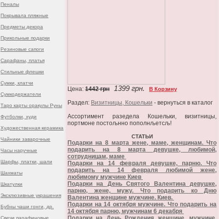
Пеналы
Покрывала пляжные
Предметы декора
Прикольные подарки
Резиновые сапоги
Сарафаны, платья
Стильные флешки
Сумки, клатчи
1399 грн.
Цена:
1442 грн
В Корзину
Сумкодержатели
Раздел:
Визитницы, Кошельки
- вернуться в каталог
Таро карты оракулы Руны
Ассортимент разедела Кошельки, визитницы,
Футболки, худи
портмоне постољнно пополнљетсљ!
Художественная керамика
СТАТЬИ
Чайники заварочные
Подарки на 8 марта жене, маме, женщинам. Что
подарить на 8 марта девушке, любимой,
Часы наручные
сотрудницам, маме
Шарфы, платки, шали
Подарки на 14 февраля девушке, парню. Что
подарить на 14 февраля любимой жене,
Шахматы
любимому мужчине Киев
Подарки на День Святого Валентина девушке,
Шкатулки
парню, жене, мужу. Что подарить ко Дню
Эксклюзивные украшения
Валентина женщине мужчине. Киев.
Подарки на 14 октября мужчине. Что подарить на
Бубны чаши гонги, др.
14 октября парню, мужчинам 6 декабря
Подарки на День Рождения женщине, мужчине,
Свечи парафиновые