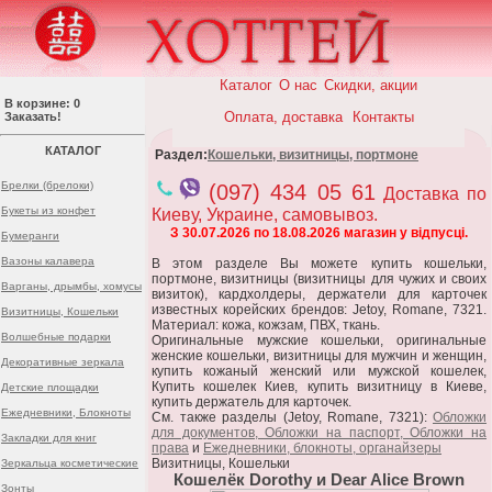
Каталог
О нас
Скидки, акции
В корзине: 0
Оплата, доставка
Контакты
Заказать!
КАТАЛОГ
Раздел:
Кошельки, визитницы, портмоне
Брелки (брелоки)
(097) 434 05 61
Доставка по
Букеты из конфет
Киеву, Украине, самовывоз.
З 30.07.2026 по 18.08.2026 магазин у відпусці.
Бумеранги
Вазоны калавера
В этом разделе Вы можете купить кошельки,
портмоне, визитницы (визитницы для чужих и своих
Варганы, дрымбы, хомусы
визиток), кардхолдеры, держатели для карточек
известных корейских брендов: Jetoy, Romane, 7321.
Визитницы, Кошельки
Материал: кожа, кожзам, ПВХ, ткань.
Волшебные подарки
Оригинальные мужские кошельки, оригинальные
женские кошельки, визитницы для мужчин и женщин,
Декоративные зеркала
купить кожаный женский или мужской кошелек,
Купить кошелек Киев, купить визитницу в Киеве,
Детские площадки
купить держатель для карточек.
Ежедневники, Блокноты
См. также разделы (Jetoy, Romane, 7321):
Обложки
для документов, Обложки на паспорт, Обложки на
Закладки для книг
права
и
Ежедневники, блокноты, органайзеры
Визитницы, Кошельки
Зеркальца косметические
Кошелёк Dorothy и Dear Alice Brown
Зонты