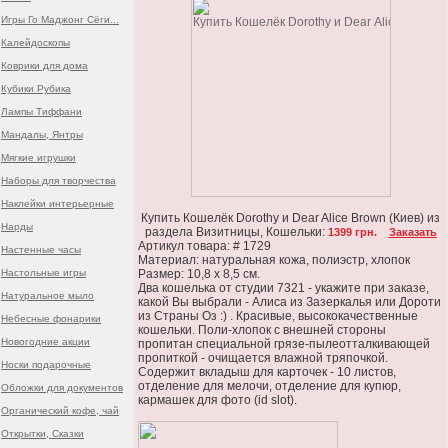
Игры Го Маджонг Сёги...
Калейдоскопы
Коврики для дома
Кубики Рубика
Лампы Тиффани
Мандалы, Янтры
Мягкие игрушки
Наборы для творчества
Наклейки интерьерные
Купить Кошелёк Dorothy и Dear Alice Brown (Киев) из
Нарды
раздела Визитницы, Кошельки:
1399 грн.
Заказать
Артикул товара: # 1729
Настенные часы
Материал: натуральная кожа, полиэстр, хлопок
Настольные игры
Размер: 10,8 х 8,5 см.
Два кошелька от студии 7321 - укажите при заказе,
Натуральное мыло
какой Вы выбрали - Алиса из Зазеркалья или Дороти
из Страны Оз :) . Красивые, высококачественные
Небесные фонарики
кошельки. Поли-хлопок с внешней стороны
Новогодние акции
пропитан специальной грязе-пылеотталкивающей
пропиткой - очищается влажной тряпочкой.
Носки подарочные
Содержит вкладыш для карточек - 10 листов,
отделение для мелочи, отделение для купюр,
Обложки для документов
кармашек для фото (id slot).
Органический кофе, чай
Открытки, Сказки