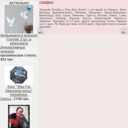
СКИДКА!
АКТУАЛЬНО
"Кошелёк Dorothy и Dear Alice Brown" c доставкой по Украине: Киев,
Винница, Днепропетровск, Житомир, Запорожье, Ивано-Франковск,
Кировоград, Луцк, Львов, Николаев, Одесса, Полтава, Ровно, Сумы,
Тернополь, Ужгород, Харьков, Херсон, Хмельницкий, Черкассы,
Чернигов, Черновцы за 1-2 днљ, другие населЈнные пункты Украины
за 1-3 днљ. По Миру доставка за 8-16 дней. Покупайте легко в нашем
магазине!
Небьющееся зеркало
Голуби. 2 шт. в
комплекте
Декоративные
зеркала
органическое стекло.
453 грн.
Зонт "Ван Гог.
Звездная ночь"
HelloRainc
Зонты
. 1748 грн.