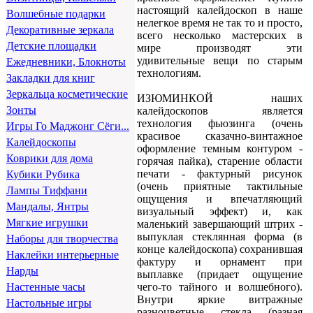
настоящий калейдоскоп в наше
Волшебные подарки
нелегкое время не так то и просто,
Декоративные зеркала
всего несколько мастерских в
Детские площадки
мире производят эти
удивительные вещи по старым
Ежедневники, Блокноты
технологиям.
Закладки для книг
Зеркальца косметические
ИЗЮМИНКОЙ наших
Зонты
калейдоскопов является
технология фьюзинга (очень
Игры Го Маджонг Сёги...
красивое сказачно-винтажное
Калейдоскопы
оформление темным контуром -
Коврики для дома
горячая пайка), старение области
печати - фактурный рисунок
Кубики Рубика
(очень приятные тактильные
Лампы Тиффани
ощущения и впечатляющий
Мандалы, Янтры
визуальный эффект) и, как
Мягкие игрушки
маленький завершающий штрих -
выпуклая стеклянная форма (в
Наборы для творчества
конце калейдоскопа) сохранившая
Наклейки интерьерные
фактуру и орнамент при
Нарды
выплавке (придает ощущение
чего-то тайного и волшебного).
Настенные часы
Внутри яркие витражные
Настольные игры
разноцветные стекла (разная