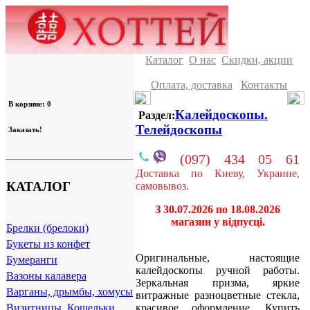
Каталог
О нас
Скидки, акции
Оплата, доставка
Контакты
В корзине: 0
Калейдоскопы.
Раздел:
Телейдоскопы
Заказать!
(097) 434 05 61
Доставка по Киеву, Украине,
КАТАЛОГ
самовывоз.
З 30.07.2026 по 18.08.2026
магазин у відпусці.
Брелки (брелоки)
Букеты из конфет
Оригинальные, настоящие
Бумеранги
калейдоскопы ручной работы.
Вазоны калавера
Зеркальная призма, яркие
Варганы, дрымбы, хомусы
витражные разноцветные стекла,
красивое оформление. Купить
Визитницы, Кошельки