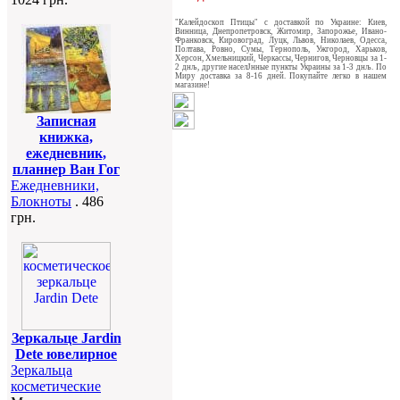
"Калейдоскоп Птицы" c доставкой по Украине: Киев,
Винница, Днепропетровск, Житомир, Запорожье, Ивано-
Франковск, Кировоград, Луцк, Львов, Николаев, Одесса,
Полтава, Ровно, Сумы, Тернополь, Ужгород, Харьков,
Херсон, Хмельницкий, Черкассы, Чернигов, Черновцы за 1-
2 днљ, другие населЈнные пункты Украины за 1-3 днљ. По
Миру доставка за 8-16 дней. Покупайте легко в нашем
магазине!
Записная
книжка,
ежедневник,
планнер Ван Гог
Ежедневники,
Блокноты
. 486
грн.
Зеркальце Jardin
Dete ювелирное
Зеркальца
косметические