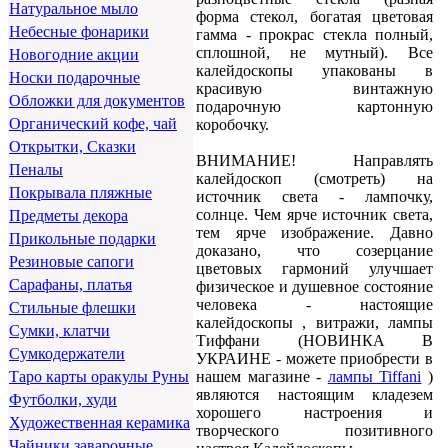
Натуральное мыло
форма стекол, богатая цветовая
Небесные фонарики
гамма - прокрас стекла полный,
сплошной, не мутный). Все
Новогодние акции
калейдоскопы упакованы в
Носки подарочные
красивую винтажную
Обложки для документов
подарочную картонную
Органический кофе, чай
коробочку.
Открытки, Сказки
ВНИМАНИЕ! Направлять
Пеналы
калейдоскоп (смотреть) на
Покрывала пляжные
источник света - лампочку,
солнце. Чем ярче источник света,
Предметы декора
тем ярче изображение. Давно
Прикольные подарки
доказано, что созерцание
Резиновые сапоги
цветовых гармоний улучшает
Сарафаны, платья
физическое и душевное состояние
человека - настоящие
Стильные флешки
калейдоскопы , витражи, лампы
Сумки, клатчи
Тиффани (НОВИНКА В
Сумкодержатели
УКРАИНЕ - можете приобрести в
нашем магазине -
лампы Tiffani
)
Таро карты оракулы Руны
являются настоящим кладезем
Футболки, худи
хорошего настроения и
Художественная керамика
творческого позитивного
Чайники заварочные