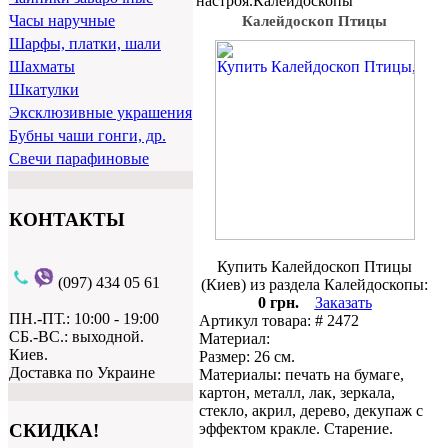
настроя.Калейдоскопы
Часы наручные
Калейдоскоп Птицы
Шарфы, платки, шали
Шахматы
Шкатулки
Эксклюзивные украшения
Бубны чаши гонги, др.
Свечи парафиновые
КОНТАКТЫ
Купить Калейдоскоп Птицы
(097) 434 05 61
(Киев) из раздела Калейдоскопы:
0 грн.
Заказать
ПН.-ПТ.: 10:00 - 19:00
Артикул товара: # 2472
СБ.-ВС.: выходной.
Материал:
Киев.
Размер: 26 см.
Доставка по Украине
Материалы: печать на бумаге,
картон, металл, лак, зеркала,
стекло, акрил, дерево, декупаж с
эффектом кракле. Старение.
СКИДКА!