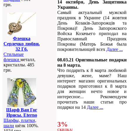
14 октября, День Защитника
грн.
Украины.
Самый актуальный мужской
праздник в Украине (14 жовтня
День Козаків-Запорожців та
Покрова)! День Запорожского
Войска Козачьего приподал на
Флешка
Православный Праздник
Сердечко любви.
Покровы (Матерь Божья была
32 Гб.
покровительницей всех
Далее ...
Стильные
флешки
металл,
08.03.21 Оригинальные подарки
кристаллы. 485
на 8 марта.
грн.
Что подарить к 8 марта любимой
девушке, жене, маме? Наш
интернет магазин оригинальных
подарков приготовил к 8 марта
для женщин нечто новое и
интересное... Рекомендуем
прочитать наши статьи про
подарки на 14
Далее ...
Шарф Ван Гог
Ирисы. Eterno
Шарфы, платки,
3%
шали
шёлк 100%.
СКИДКА!
1024 грн.