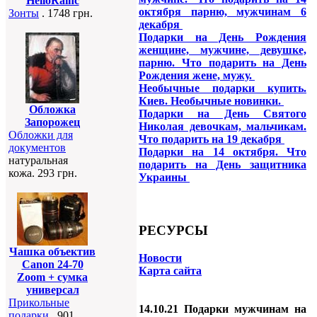
HelloRainc
октября парню, мужчинам 6
Зонты
. 1748 грн.
декабря
Подарки на День Рождения
женщине, мужчине, девушке,
парню. Что подарить на День
Рождения жене, мужу.
Необычные подарки купить.
Киев. Необычные новинки.
Обложка
Подарки на День Святого
Запорожец
Николая девочкам, мальчикам.
Обложки для
Что подарить на 19 декабря
документов
Подарки на 14 октября. Что
натуральная
подарить на День защитника
кожа. 293 грн.
Украины
РЕСУРСЫ
Чашка объектив
Новости
Canon 24-70
Карта сайта
Zoom + сумка
универсал
Прикольные
14.10.21 Подарки мужчинам на
подарки
. 901