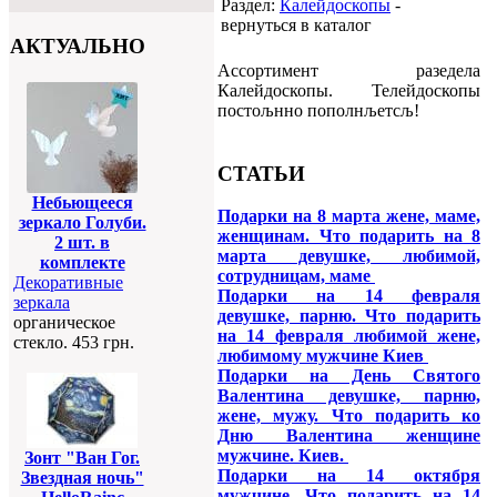
Раздел:
Калейдоскопы
-
вернуться в каталог
АКТУАЛЬНО
Ассортимент разедела
Калейдоскопы. Телейдоскопы
постољнно пополнљетсљ!
СТАТЬИ
Небьющееся
Подарки на 8 марта жене, маме,
зеркало Голуби.
женщинам. Что подарить на 8
2 шт. в
марта девушке, любимой,
комплекте
сотрудницам, маме
Декоративные
Подарки на 14 февраля
зеркала
девушке, парню. Что подарить
органическое
на 14 февраля любимой жене,
стекло. 453 грн.
любимому мужчине Киев
Подарки на День Святого
Валентина девушке, парню,
жене, мужу. Что подарить ко
Дню Валентина женщине
мужчине. Киев.
Зонт "Ван Гог.
Подарки на 14 октября
Звездная ночь"
мужчине. Что подарить на 14