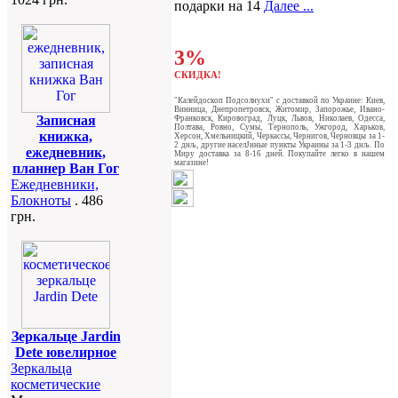
подарки на 14
Далее ...
3%
СКИДКА!
"Калейдоскоп Подсолнухи" c доставкой по Украине: Киев,
Винница, Днепропетровск, Житомир, Запорожье, Ивано-
Записная
Франковск, Кировоград, Луцк, Львов, Николаев, Одесса,
Полтава, Ровно, Сумы, Тернополь, Ужгород, Харьков,
книжка,
Херсон, Хмельницкий, Черкассы, Чернигов, Черновцы за 1-
2 днљ, другие населЈнные пункты Украины за 1-3 днљ. По
ежедневник,
Миру доставка за 8-16 дней. Покупайте легко в нашем
магазине!
планнер Ван Гог
Ежедневники,
Блокноты
. 486
грн.
Зеркальце Jardin
Dete ювелирное
Зеркальца
косметические