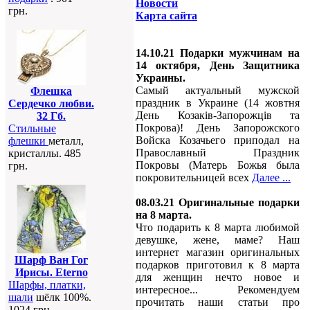
Новости
грн.
Карта сайта
14.10.21 Подарки мужчинам на
14 октября, День Защитника
Украины.
Самый актуальный мужской
Флешка
праздник в Украине (14 жовтня
Сердечко любви.
День Козаків-Запорожців та
32 Гб.
Покрова)! День Запорожского
Стильные
Войска Козачьего приподал на
флешки
металл,
Православный Праздник
кристаллы. 485
Покровы (Матерь Божья была
грн.
покровительницей всех
Далее ...
08.03.21 Оригинальные подарки
на 8 марта.
Что подарить к 8 марта любимой
девушке, жене, маме? Наш
интернет магазин оригинальных
Шарф Ван Гог
подарков приготовил к 8 марта
Ирисы. Eterno
для женщин нечто новое и
Шарфы, платки,
интересное... Рекомендуем
шали
шёлк 100%.
прочитать наши статьи про
1024 грн.