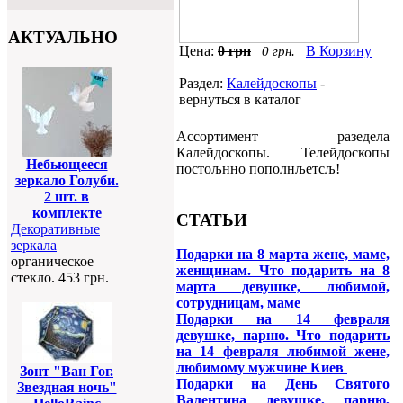
АКТУАЛЬНО
Цена:
0 грн
В Корзину
0 грн.
Раздел:
Калейдоскопы
-
вернуться в каталог
Ассортимент разедела
Калейдоскопы. Телейдоскопы
Небьющееся
постољнно пополнљетсљ!
зеркало Голуби.
2 шт. в
комплекте
СТАТЬИ
Декоративные
зеркала
Подарки на 8 марта жене, маме,
органическое
женщинам. Что подарить на 8
стекло. 453 грн.
марта девушке, любимой,
сотрудницам, маме
Подарки на 14 февраля
девушке, парню. Что подарить
на 14 февраля любимой жене,
любимому мужчине Киев
Зонт "Ван Гог.
Подарки на День Святого
Звездная ночь"
Валентина девушке, парню,