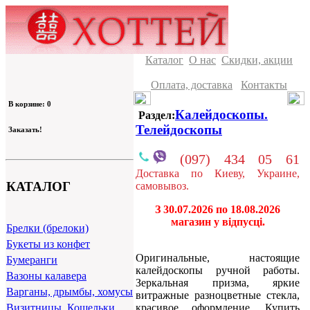
Каталог
О нас
Скидки, акции
Оплата, доставка
Контакты
В корзине: 0
Калейдоскопы.
Раздел:
Телейдоскопы
Заказать!
(097) 434 05 61
Доставка по Киеву, Украине,
КАТАЛОГ
самовывоз.
З 30.07.2026 по 18.08.2026
магазин у відпусці.
Брелки (брелоки)
Букеты из конфет
Оригинальные, настоящие
Бумеранги
калейдоскопы ручной работы.
Вазоны калавера
Зеркальная призма, яркие
Варганы, дрымбы, хомусы
витражные разноцветные стекла,
красивое оформление. Купить
Визитницы, Кошельки