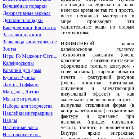
настоящий калейдоскоп в наше
Волшебные подарки
нелегкое время не так то и просто,
Декоративные зеркала
всего несколько мастерских в
Детские площадки
мире производят эти
удивительные вещи по старым
Ежедневники, Блокноты
технологиям.
Закладки для книг
Зеркальца косметические
ИЗЮМИНКОЙ наших
Зонты
калейдоскопов является
технология фьюзинга (очень
Игры Го Маджонг Сёги...
красивое сказачно-винтажное
Калейдоскопы
оформление темным контуром -
Коврики для дома
горячая пайка), старение области
печати - фактурный рисунок
Кубики Рубика
(очень приятные тактильные
Лампы Тиффани
ощущения и впечатляющий
Мандалы, Янтры
визуальный эффект) и, как
Мягкие игрушки
маленький завершающий штрих -
выпуклая стеклянная форма (в
Наборы для творчества
конце калейдоскопа) сохранившая
Наклейки интерьерные
фактуру и орнамент при
Нарды
выплавке (придает ощущение
чего-то тайного и волшебного).
Настенные часы
Внутри яркие витражные
Настольные игры
разноцветные стекла (разная