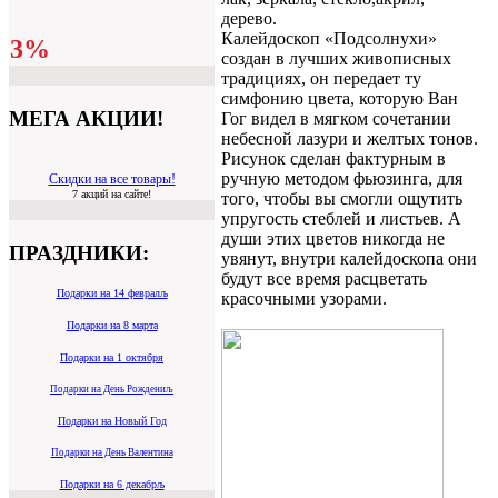
дерево.
Калейдоскоп «Подсолнухи»
3%
создан в лучших живописных
традициях, он передает ту
симфонию цвета, которую Ван
МЕГА АКЦИИ!
Гог видел в мягком сочетании
небесной лазури и желтых тонов.
Рисунок сделан фактурным в
ручную методом фьюзинга, для
Скидки на все товары!
7 акций на сайте!
того, чтобы вы смогли ощутить
упругость стеблей и листьев. А
души этих цветов никогда не
ПРАЗДНИКИ:
увянут, внутри калейдоскопа они
будут все время расцветать
Подарки на 14 февралљ
красочными узорами.
Подарки на 8 марта
Подарки на 1 октября
Подарки на День Рождениљ
Подарки на Новый Год
Подарки на День Валентина
Подарки на 6 декабрљ