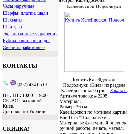
настроя.Калейдоскопы
Часы наручные
Калейдоскоп Подсолнухи
Шарфы, платки, шали
Шахматы
Шкатулки
Эксклюзивные украшения
Бубны чаши гонги, др.
Свечи парафиновые
КОНТАКТЫ
Купить Калейдоскоп
(097) 434 05 61
Подсолнухи (Киев) из раздела
Калейдоскопы:
0 грн.
Заказать
ПН.-ПТ.: 10:00 - 19:00
Артикул товара: # 2295
СБ.-ВС.: выходной.
Материал:
Киев.
Размер: 26 см.
Доставка по Украине
Калейдоскоп по мотивам картин
Ван Гога "Подсолнухи".
Материалы: фактурный рисунок
ручной работы, печать, металл,
СКИДКА!
лак, зеркала, стекло,акрил,