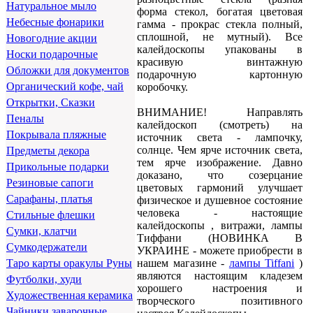
Натуральное мыло
форма стекол, богатая цветовая
Небесные фонарики
гамма - прокрас стекла полный,
сплошной, не мутный). Все
Новогодние акции
калейдоскопы упакованы в
Носки подарочные
красивую винтажную
Обложки для документов
подарочную картонную
Органический кофе, чай
коробочку.
Открытки, Сказки
ВНИМАНИЕ! Направлять
Пеналы
калейдоскоп (смотреть) на
Покрывала пляжные
источник света - лампочку,
солнце. Чем ярче источник света,
Предметы декора
тем ярче изображение. Давно
Прикольные подарки
доказано, что созерцание
Резиновые сапоги
цветовых гармоний улучшает
Сарафаны, платья
физическое и душевное состояние
человека - настоящие
Стильные флешки
калейдоскопы , витражи, лампы
Сумки, клатчи
Тиффани (НОВИНКА В
Сумкодержатели
УКРАИНЕ - можете приобрести в
нашем магазине -
лампы Tiffani
)
Таро карты оракулы Руны
являются настоящим кладезем
Футболки, худи
хорошего настроения и
Художественная керамика
творческого позитивного
Чайники заварочные