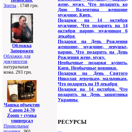
HelloRainc
жене, мужу. Что подарить ко
Зонты
. 1748 грн.
Дню Валентина женщине
мужчине. Киев.
Подарки на 14 октября
мужчине. Что подарить на 14
октября парню, мужчинам 6
декабря
Подарки на День Рождения
Обложка
женщине, мужчине, девушке,
Запорожец
парню. Что подарить на День
Обложки для
Рождения жене, мужу.
документов
Необычные подарки купить.
натуральная
Киев. Необычные новинки.
кожа. 293 грн.
Подарки на День Святого
Николая девочкам, мальчикам.
Что подарить на 19 декабря
Подарки на 14 октября. Что
подарить на День защитника
Украины
Чашка объектив
Canon 24-70
Zoom + сумка
универсал
РЕСУРСЫ
Прикольные
подарки
. 901