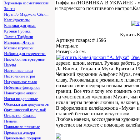
Тиффани (НОВИНКА В УКРАИНЕ - мож
Зеркальца косметические
и творческого позитивного настроя.К
Зонты
Игры Го Маджонг Сёги...
Калейдоскопы
Коврики для дома
Кубики Рубика
Купить К
Лампы Тиффани
Артикул товара: # 1596
Мандалы, Янтры
Материал:
Мягкие игрушки
Размер: 26 см.
Наборы для творчества
Наклейки интерьерные
дерево, шпон, металл. Ручная работа,
Нарды
Да Винчи, Тициан и Муха. Критика 19 
Настенные часы
Чешский художник Альфонс Муха, гени
Настольные игры
славу. Рисовальщик рекламных плакато
Натуральное мыло
называл свои шедевры низким ремеслом
Небесные фонарики
границ. Все что я хочу это помнить о
Новогодние акции
на чувственных «женщин Мухи», чьи о
Носки подарочные
искал черты первой любви и, наконец,
Обложки для документов
В оформлении калейдоскопа «Муха» ис
Органический кофе, чай
ставшей бессмертным искусством.
Открытки, Сказки
Любовь навеки, воссозданная художни
Пеналы
чувствах вы можете с помощью калей
Покрывала пляжные
Предметы декора
Прикольные подарки