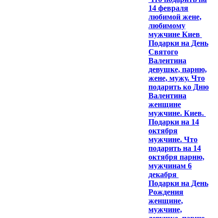
14 февраля
любимой жене,
любимому
мужчине Киев
Подарки на День
Святого
Валентина
девушке, парню,
жене, мужу. Что
подарить ко Дню
Валентина
женщине
мужчине. Киев.
Подарки на 14
октября
мужчине. Что
подарить на 14
октября парню,
мужчинам 6
декабря
Подарки на День
Рождения
женщине,
мужчине,