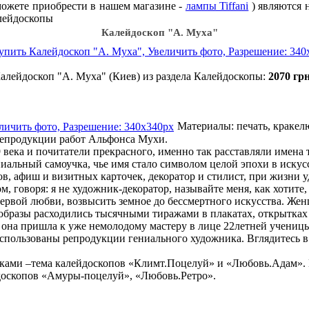
ете приобрести в нашем магазине -
лампы Tiffani
) являются 
алейдоскопы
Калейдоскоп "А. Муха"
алейдоскоп "А. Муха" (Киев) из раздела Калейдоскопы:
2070 грн
Материалы: печать, кракелюр
 репродукции работ Альфонса Мухи.
века и почитатели прекрасного, именно так расставляли имена 
альный самоучка, чье имя стало символом целой эпохи в искусс
в, афиш и визитных карточек, декоратор и стилист, при жизни 
, говоря: я не художник-декоратор, называйте меня, как хотите
 первой любви, возвысить земное до бессмертного искусства. Ж
бразы расходились тысячными тиражами в плакатах, открытках 
 она пришла к уже немолодому мастеру в лице 22летней ученицы
пользованы репродукции гениального художника. Вглядитесь в 
ками –тема калейдоскопов «Климт.Поцелуй» и «Любовь.Адам». 
доскопов «Амуры-поцелуй», «Любовь.Ретро».