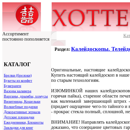
Ассортимент
Ка
постоянно пополняется
Калейдоскопы. Телей
Раздел:
КАТАЛОГ
Оригинальные, настоящие калейдоско
Купить настоящий калейдоскоп в наше н
Брелки (брелоки)
по старым технологиям.
Букеты из конфет
Бумеранги
ИЗЮМИНКОЙ наших калейдоскопов яв
Вазоны калавера
горячая пайка), старение области пе
Варганы, дрымбы, хомусы
как маленький завершающий штрих - 
Визитницы, Кошельки
(придает ощущение чего-то тайного и 
Волшебные подарки
- прокрас стекла полный, сплошной, 
Декоративные зеркала
Детские площадки
ВНИМАНИЕ! Направлять калейдоскоп (см
Ежедневники, Блокноты
доказано, что созерцание цветовых га
Закладки для книг