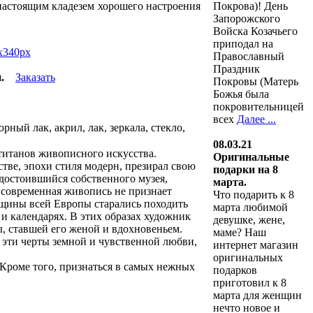
Покрова)! День
настоящим кладезем хорошего настроения
Запорожского
Войска Козачьего
приподал на
Православный
Праздник
.
Заказать
Покровы (Матерь
Божья была
покровительницей
всех
Далее ...
ный лак, акрил, лак, зеркала, стекло,
08.03.21
титанов живописного искусства.
Оригинальные
тве, эпохи стиля модерн, презирал свою
подарки на 8
удостоившийся собственного музея,
марта.
, современная живопись не признает
Что подарить к 8
енщины всей Европы старались походить
марта любимой
и календарях. В этих образах художник
девушке, жене,
, ставшей его женой и вдохновеньем.
маме? Наш
эти черты земной и чувственной любви,
интернет магазин
оригинальных
Кроме того, признаться в самых нежных
подарков
приготовил к 8
марта для женщин
нечто новое и