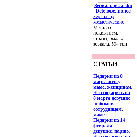
Зеркальце Jardin
Dete ювелирное
Зеркальца
косметические
Металл с
покрытием,
стразы, эмаль,
зеркала. 594 грн.
СТАТЬИ
Подарки на 8
марта жене,
маме, женщинам.
Что подарить на
8 марта девушке,
любимой,
сотрудницам,
маме
Подарки на 14
февраля
девушке, парню.
Что подарить на