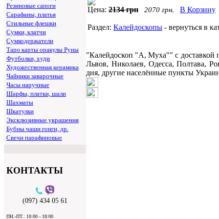
Резиновые сапоги
Цена:
2134 грн
В Корзину
2070 грн.
Сарафаны, платья
Стильные флешки
Раздел:
Калейдоскопы
- вернуться в ка
Сумки, клатчи
Сумкодержатели
Таро карты оракулы Руны
"Калейдоскоп "А, Муха"" c доставкой
Футболки, худи
Львов, Николаев, Одесса, Полтава, Р
Художественная керамика
дня, другие населённые пункты Украины
Чайники заварочные
Часы наручные
Шарфы, платки, шали
Шахматы
Шкатулки
Эксклюзивные украшения
Бубны чаши гонги, др.
Свечи парафиновые
КОНТАКТЫ
(097) 434 05 61
ПН.-ПТ.: 10:00 - 18:00