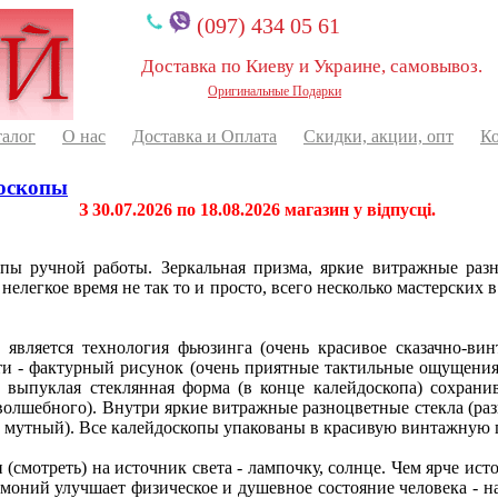
(097) 434 05 61
Доставка по Киеву и Украине, самовывоз.
Оригинальные Подарки
талог
О нас
Доставка и Оплата
Скидки, акции, опт
К
доскопы
З 30.07.2026 по 18.08.2026 магазин у відпусці.
пы ручной работы. Зеркальная призма, яркие витражные разн
елегкое время не так то и просто, всего несколько мастерских
ляется технология фьюзинга (очень красивое сказачно-вин
чати - фактурный рисунок (очень приятные тактильные ощущени
выпуклая стеклянная форма (в конце калейдоскопа) сохрани
волшебного). Внутри яркие витражные разноцветные стекла (разн
не мутный). Все калейдоскопы упакованы в красивую винтажную
отреть) на источник света - лампочку, солнце. Чем ярче исто
рмоний улучшает физическое и душевное состояние человека - 