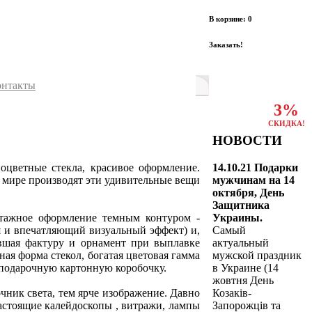
В корзине: 0
Заказать!
онтакты
3%
СКИДКА!
НОВОСТИ
14.10.21 Подарки
оцветные стекла, красивое оформление.
мужчинам на 14
 в мире производят эти удивительные вещи
октября, День
Защитника
Украины.
тажное оформление темным контуром -
Самый
я и впечатляющий визуальный эффект) и,
актуальный
вшая фактуру и орнамент при выплавке
мужской праздник
ая форма стекол, богатая цветовая гамма
в Украине (14
 подарочную картонную коробочку.
жовтня День
Козаків-
чник света, тем ярче изображение. Давно
Запорожців та
настоящие калейдоскопы , витражи, лампы