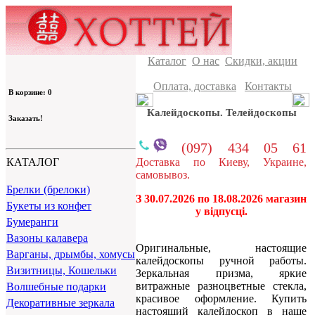
Каталог
О нас
Скидки, акции
Оплата, доставка
Контакты
В корзине: 0
Калейдоскопы. Телейдоскопы
Заказать!
(097) 434 05 61
Доставка по Киеву, Украине,
КАТАЛОГ
самовывоз.
Брелки (брелоки)
З 30.07.2026 по 18.08.2026 магазин
Букеты из конфет
у відпусці.
Бумеранги
Вазоны калавера
Оригинальные, настоящие
Варганы, дрымбы, хомусы
калейдоскопы ручной работы.
Визитницы, Кошельки
Зеркальная призма, яркие
витражные разноцветные стекла,
Волшебные подарки
красивое оформление. Купить
Декоративные зеркала
настоящий калейдоскоп в наше