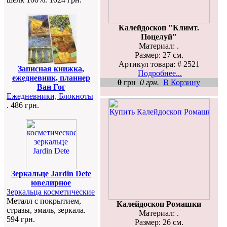
Калейдоскоп "Климт.
Поцелуй"
Материал: .
Размер: 27 см.
Артикул товара: # 2521
Записная книжка,
Подробнее...
ежедневник, планнер
0
грн
0 грн.
В Корзину
Ван Гог
Ежедневники, Блокноты
. 486 грн.
Зеркальце Jardin Dete
ювелирное
Зеркальца косметические
Металл с покрытием,
Калейдоскоп Ромашки
стразы, эмаль, зеркала.
Материал: .
594 грн.
Размер: 26 см.