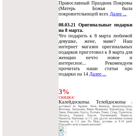
Православный Праздник Покровы
(Матерь Божья была
покровительницей всех
Далее ...
08.03.21 Оригинальные подарки
на 8 марта.
Что подарить к 8 марта любимой
девушке, жене, маме? Наш
интернет магазин оригинальных
подарков приготовил к 8 марта для
женщин нечто новое и
интересное... Рекомендуем
прочитать наши статьи про
подарки на 14
Далее ...
3%
СКИДКА!
Калейдоскопы. Телейдоскопы
c
доставкой по Украине: Киев, Винница, Днепропетровск,
Житомир, Запорожье, Ивано-Франковск, Кировоград, Луцк,
Львов, Николаев, Одесса, Полтава, Ровно, Сумы, Тернополь,
Ужгород, Харьков, Херсон, Хмельницкий, Черкассы,
Чернигов, Черновцы за 1-2 дня, другие населённые пункты
Украины за 1-3 дня. По Миру доставка за 8-16 дней.
Покупайте легко в нашем магазине!