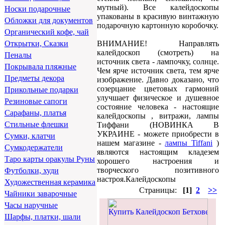
мутный). Все калейдоскопы
Носки подарочные
упакованы в красивую винтажную
Обложки для документов
подарочную картонную коробочку.
Органический кофе, чай
ВНИМАНИЕ! Направлять
Открытки, Сказки
калейдоскоп (смотреть) на
Пеналы
источник света - лампочку, солнце.
Покрывала пляжные
Чем ярче источник света, тем ярче
Предметы декора
изображение. Давно доказано, что
созерцание цветовых гармоний
Прикольные подарки
улучшает физическое и душевное
Резиновые сапоги
состояние человека - настоящие
Сарафаны, платья
калейдоскопы , витражи, лампы
Стильные флешки
Тиффани (НОВИНКА В
УКРАИНЕ - можете приобрести в
Сумки, клатчи
нашем магазине -
лампы Tiffani
)
Сумкодержатели
являются настоящим кладезем
Таро карты оракулы Руны
хорошего настроения и
творческого позитивного
Футболки, худи
настроя.Калейдоскопы
Художественная керамика
Страницы:
[1]
2
>>
Чайники заварочные
Часы наручные
Шарфы, платки, шали