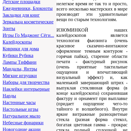
Детские площадки
нелегкое время не так то и просто,
Ежедневники, Блокноты
всего несколько мастерских в мире
производят эти удивительные
Закладки для книг
вещи по старым технологиям.
Зеркальца косметические
Зонты
ИЗЮМИНКОЙ наших
калейдоскопов является
Игры Го Маджонг Сёги...
технология фьюзинга (очень
Калейдоскопы
красивое сказачно-винтажное
Коврики для дома
оформление темным контуром -
Кубики Рубика
горячая пайка), старение области
печати - фактурный рисунок
Лампы Тиффани
(очень приятные тактильные
Мандалы, Янтры
ощущения и впечатляющий
Мягкие игрушки
визуальный эффект) и, как
Наборы для творчества
маленький завершающий штрих -
выпуклая стеклянная форма (в
Наклейки интерьерные
конце калейдоскопа) сохранившая
Нарды
фактуру и орнамент при выплавке
Настенные часы
(придает ощущение чего-то
тайного и волшебного). Внутри
Настольные игры
яркие витражные разноцветные
Натуральное мыло
стекла (разная форма стекол,
Небесные фонарики
богатая цветовая гамма - прокрас
Новогодние акции
стекла полный, сплошной, не