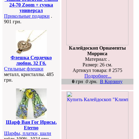
24-70 Zoom + сумка
универсал
Прикольные подарки
.
901 грн.
Калейдоскоп Орнаменты
Морриса
Флешка Сердечко
Материал: .
любви. 32 Гб.
Размер: 26 см.
Стильные флешки
Артикул товара: # 2575
металл, кристаллы. 485
Подробнее...
грн.
0
грн
0 грн.
В Корзину
Шарф Ван Гог Ирисы.
Eterno
Шарфы, платки, шали
шёлк 100%. 1024 грн.