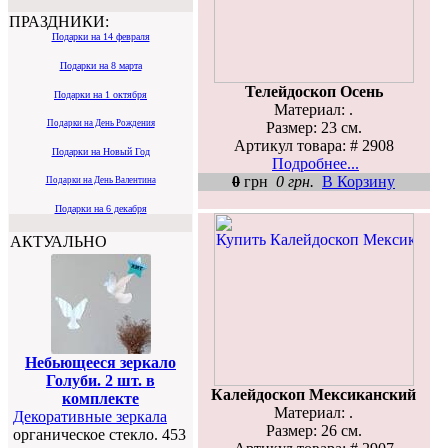
ПРАЗДНИКИ:
Подарки на 14 февраля
Подарки на 8 марта
Телейдоскоп Осень
Подарки на 1 октября
Материал: .
Подарки на День Рождения
Размер: 23 см.
Артикул товара: # 2908
Подарки на Новый Год
Подробнее...
0
грн
0 грн.
В Корзину
Подарки на День Валентина
Подарки на 6 декабря
АКТУАЛЬНО
Небьющееся зеркало
Голуби. 2 шт. в
Калейдоскоп Мексиканский
комплекте
Материал: .
Декоративные зеркала
Размер: 26 см.
органическое стекло. 453