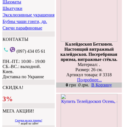
Шахматы
Шкатулки
Эксклюзивные украшения
Бубны чаши гонги, др.
Свечи парафиновые
КОНТАКТЫ
Калейдоскоп Бетховен.
Настоящий витражный
(097) 434 05 61
калейдоскоп. Посеребряная
призма, витражные стёкла.
ПН.-ПТ.: 10:00 - 19:00
Материал: .
СБ.-ВС.: выходной.
Размер: 26 см.
Киев.
Артикул товара: # 3318
Доставка по Украине
Подробнее...
0
грн
0 грн.
В Корзину
СКИДКА!
3%
МЕГА АКЦИИ!
Скидки на все товары!
7 акций на сайте!