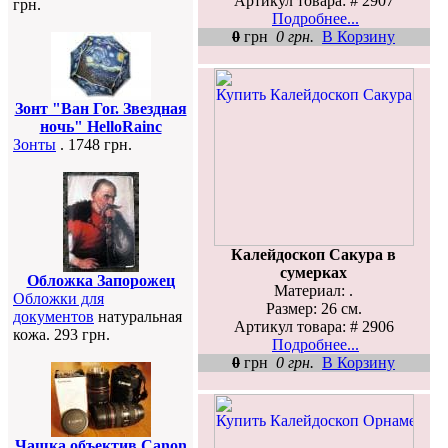
Артикул товара: # 2907
грн.
Подробнее...
0
грн
0 грн.
В Корзину
Зонт "Ван Гог. Звездная
ночь" HelloRainc
Зонты
. 1748 грн.
Калейдоскоп Сакура в
сумерках
Обложка Запорожец
Материал: .
Обложки для
Размер: 26 см.
документов
натуральная
Артикул товара: # 2906
кожа. 293 грн.
Подробнее...
0
грн
0 грн.
В Корзину
Чашка объектив Canon