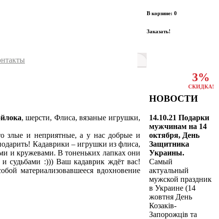
В корзине: 0
Заказать!
онтакты
3%
СКИДКА!
НОВОСТИ
14.10.21 Подарки
ойлока
, шерсти, Флиса, вязаные игрушки,
мужчинам на 14
октября, День
о злые и неприятные, а у нас добрые и
Защитника
подарить! Кадаврики – игрушки из флиса,
Украины.
ми и кружевами. В тоненьких лапках они
Самый
и судьбами :))) Ваш кадаврик ждёт вас!
актуальный
собой материализовавшееся вдохновение
мужской праздник
в Украине (14
жовтня День
Козаків-
Запорожців та