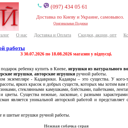
(097) 434 05 61
Доставка по Киеву и Украине, самовывоз.
Оригинальные Подарки
талог
О нас
Доставка и Оплата
Скидки, акции, опт
К
ой работы
З 30.07.2026 по 18.08.2026 магазин у відпусці.
 подарок ребенку купить в Киеве,
игрушки из натурального в
ерские игрушки
,
авторские игрушки
ручной работы.
м экземпляре - Кадаврики. Кадавры – это существа. У кого-т
красоты, ярких красок и добрых существ, которых мы хотим вам 
инками, стеклянными камушками, блёстками, пайетками, лента
и цветы. Существа нежные, ласковые, с разными характерами 
сман является уникальной авторской работой и представляет 
ые и шитые игрушки ручной работы.
Нежная собачка серая