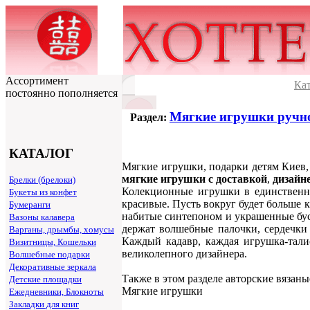
Ассортимент
Ка
постоянно пополняется
Мягкие игрушки ручн
Раздел:
КАТАЛОГ
Мягкие игрушки, подарки детям Киев,
мягкие игрушки с доставкой
,
дизайн
Брелки (брелоки)
Колекционные игрушки в единственно
Букеты из конфет
красивые. Пусть вокруг будет больше 
Бумеранги
набитые синтепоном и украшенные бус
Вазоны калавера
держат волшебные палочки, сердечки 
Варганы, дрымбы, хомусы
Каждый кадавр, каждая игрушка-тали
Визитницы, Кошельки
великолепного дизайнера.
Волшебные подарки
Декоративные зеркала
Также в этом разделе авторские вязан
Детские площадки
Мягкие игрушки
Ежедневники, Блокноты
Закладки для книг