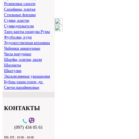
Резиновые сапоги
Сарафаны, платья
Стильные флешки
Сумки, клатчи
Сумкодержатели
Таро карты оракулы Руны
Футболки, худи
Художественная керамика
Чайники заварочные
Часы наручные
Шарфы, платки, шали
Шахматы
Шкатулки
Эксклюзивные украшения
Бубны чаши гонги, др.
Свечи парафиновые
КОНТАКТЫ
(097) 434 05 61
ПН.-ПТ.: 10:00 - 18:00