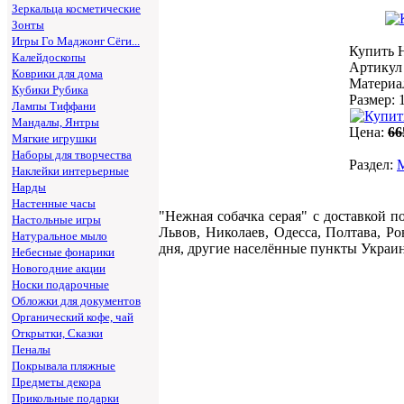
Зеркальца косметические
Зонты
Игры Го Маджонг Сёги...
Купить Н
Калейдоскопы
Артикул 
Коврики для дома
Материа
Кубики Рубика
Размер: 
Лампы Тиффани
Мандалы, Янтры
Цена:
66
Мягкие игрушки
Наборы для творчества
Раздел:
Наклейки интерьерные
Нарды
Настенные часы
"Нежная собачка серая" c доставкой 
Настольные игры
Львов, Николаев, Одесса, Полтава, Р
Натуральное мыло
дня, другие населённые пункты Украины
Небесные фонарики
Новогодние акции
Носки подарочные
Обложки для документов
Органический кофе, чай
Открытки, Сказки
Пеналы
Покрывала пляжные
Предметы декора
Прикольные подарки