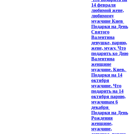
14 февраля
любимой жене,
любимому
мужчине Киев
Подарки на День
Святого
Валентина
девушке, парню,
жене, мужу. Что
подарить ко Дню
Валентина
женщине
мужчине. Киев.
Подарки на 14
октября
мужчине. Что
подарить на 14
октября парню,
мужчинам 6
декабря
Подарки на День
Рождения
женщине,
мужчине,