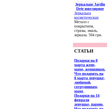
Зеркальце Jardin
Dete ювелирное
Зеркальца
косметические
Металл с
покрытием,
стразы, эмаль,
зеркала. 594 грн.
СТАТЬИ
Подарки на 8
марта жене,
маме, женщинам.
Что подарить на
8 марта девушке,
любимой,
сотрудницам,
маме
Подарки на 14
февраля
девушке, парню.
Что подарить на