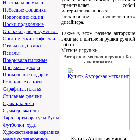
Натуральное мыло
представляет собой
Небесные фонарики
материализовавшееся
вдохновение великолепного
Новогодние акции
дизайнера.
Носки подарочные
Обложки для документов
Также в этом разделе авторские
Органический кофе, чай
вязаные и шитые игрушки ручной
работы.
Открытки, Сказки
Мягкие игрушки
Пеналы
Авторская мягкая игрушка Кот
Покрывала пляжные
- вышиванка
Предметы декора
Прикольные подарки
Резиновые сапоги
Сарафаны, платья
Стильные флешки
Сумки, клатчи
Сумкодержатели
Таро карты оракулы Руны
Футболки, худи
Художественная керамика
Купить Авторская мягкая
Чайники заварочные