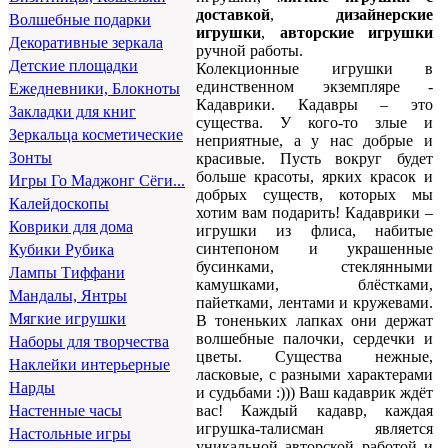
доставкой
,
дизайнерские
Волшебные подарки
игрушки
,
авторские игрушки
Декоративные зеркала
ручной работы.
Детские площадки
Колекционные игрушки в
единственном экземпляре -
Ежедневники, Блокноты
Кадаврики. Кадавры – это
Закладки для книг
существа. У кого-то злые и
Зеркальца косметические
неприятные, а у нас добрые и
Зонты
красивые. Пусть вокруг будет
больше красоты, ярких красок и
Игры Го Маджонг Сёги...
добрых существ, которых мы
Калейдоскопы
хотим вам подарить! Кадаврики –
Коврики для дома
игрушки из флиса, набитые
синтепоном и украшенные
Кубики Рубика
бусинками, стеклянными
Лампы Тиффани
камушками, блёстками,
Мандалы, Янтры
пайетками, лентами и кружевами.
Мягкие игрушки
В тоненьких лапках они держат
волшебные палочки, сердечки и
Наборы для творчества
цветы. Существа нежные,
Наклейки интерьерные
ласковые, с разными характерами
Нарды
и судьбами :))) Ваш кадаврик ждёт
вас! Каждый кадавр, каждая
Настенные часы
игрушка-талисман является
Настольные игры
уникальной авторской работой и