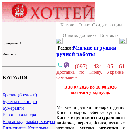
Каталог
О нас
Скидки, акции
Оплата, доставка
Контакты
В корзине: 0
Мягкие игрушки
Раздел:
ручной работы
Заказать!
(097) 434 05 61
Доставка по Киеву, Украине,
КАТАЛОГ
самовывоз.
З 30.07.2026 по 18.08.2026
магазин у відпусці.
Брелки (брелоки)
Букеты из конфет
Мягкие игрушки, подарки детям
Бумеранги
Киев, подарок ребенку купить в
Вазоны калавера
Киеве,
игрушки из натурального
Варганы, дрымбы, хомусы
войлока
, шерсти, Флиса, вязаные
игрушки,
мягкие игрушки с
Визитницы, Кошельки