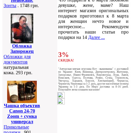
HelloRainc
девушке, жене, маме? Наш
Зонты
. 1748 грн.
интернет магазин оригинальных
подарков приготовил к 8 марта
для женщин нечто новое и
интересное... Рекомендуем
прочитать наши статьи про
подарки на 14
Далее ...
Обложка
Запорожец
3%
Обложки для
СКИДКА!
документов
натуральная
"Авторская мягкая игрушка Кот - вышиванка" c доставкой
кожа. 293 грн.
по Украине: Киев, Винница, Днепропетровск, Житомир,
Запорожье, Ивано-Франковск, Кировоград, Луцк, Львов,
Николаев, Одесса, Полтава, Ровно, Сумы, Тернополь,
Ужгород, Харьков, Херсон, Хмельницкий, Черкассы,
Чернигов, Черновцы за 1-2 днљ, другие населЈнные пункты
Украины за 1-3 днљ. По Миру доставка за 8-16 дней.
Покупайте легко в нашем магазине!
Чашка объектив
Canon 24-70
Zoom + сумка
универсал
Прикольные
подарки
. 901