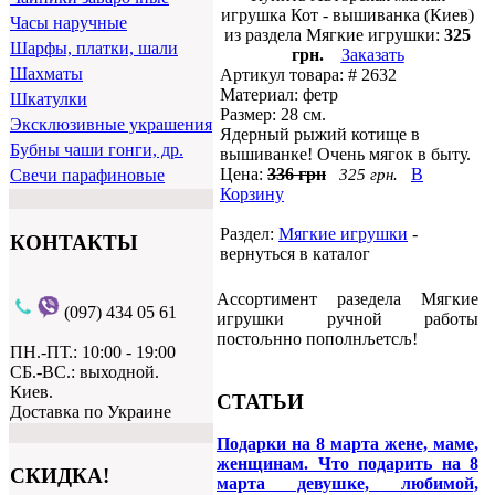
игрушка Кот - вышиванка (Киев)
Часы наручные
из раздела Мягкие игрушки:
325
Шарфы, платки, шали
грн.
Заказать
Шахматы
Артикул товара: # 2632
Материал: фетр
Шкатулки
Размер: 28 см.
Эксклюзивные украшения
Ядерный рыжий котище в
Бубны чаши гонги, др.
вышиванке! Очень мягок в быту.
Цена:
336 грн
В
325 грн.
Свечи парафиновые
Корзину
Раздел:
Мягкие игрушки
-
КОНТАКТЫ
вернуться в каталог
Ассортимент разедела Мягкие
(097) 434 05 61
игрушки ручной работы
постољнно пополнљетсљ!
ПН.-ПТ.: 10:00 - 19:00
СБ.-ВС.: выходной.
Киев.
СТАТЬИ
Доставка по Украине
Подарки на 8 марта жене, маме,
женщинам. Что подарить на 8
СКИДКА!
марта девушке, любимой,