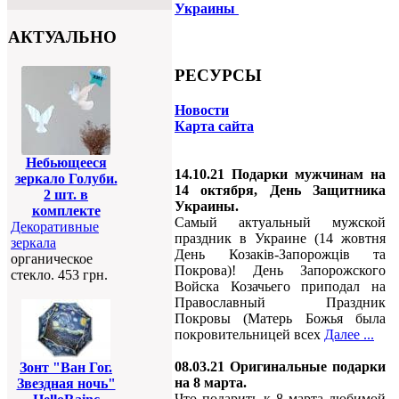
Украины
АКТУАЛЬНО
РЕСУРСЫ
Новости
Карта сайта
Небьющееся
14.10.21 Подарки мужчинам на
зеркало Голуби.
14 октября, День Защитника
2 шт. в
Украины.
комплекте
Самый актуальный мужской
Декоративные
праздник в Украине (14 жовтня
зеркала
День Козаків-Запорожців та
органическое
Покрова)! День Запорожского
стекло. 453 грн.
Войска Козачьего приподал на
Православный Праздник
Покровы (Матерь Божья была
покровительницей всех
Далее ...
08.03.21 Оригинальные подарки
Зонт "Ван Гог.
на 8 марта.
Звездная ночь"
Что подарить к 8 марта любимой