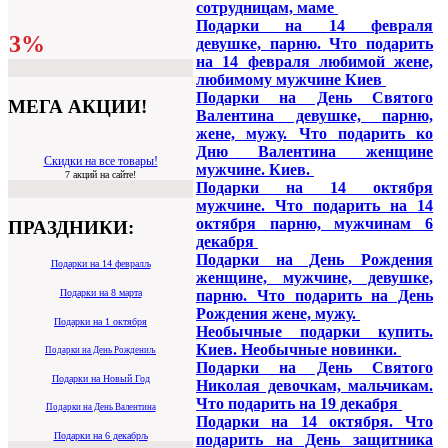
сотрудницам, маме
Подарки на 14 февраля
3%
девушке, парню. Что подарить
на 14 февраля любимой жене,
любимому мужчине Киев
Подарки на День Святого
МЕГА АКЦИИ!
Валентина девушке, парню,
жене, мужу. Что подарить ко
Дню Валентина женщине
Скидки на все товары!
мужчине. Киев.
7 акций на сайте!
Подарки на 14 октября
мужчине. Что подарить на 14
октября парню, мужчинам 6
ПРАЗДНИКИ:
декабря
Подарки на День Рождения
Подарки на 14 февралљ
женщине, мужчине, девушке,
Подарки на 8 марта
парню. Что подарить на День
Рождения жене, мужу.
Подарки на 1 октября
Необычные подарки купить.
Киев. Необычные новинки.
Подарки на День Рождениљ
Подарки на День Святого
Подарки на Новый Год
Николая девочкам, мальчикам.
Что подарить на 19 декабря
Подарки на День Валентина
Подарки на 14 октября. Что
Подарки на 6 декабрљ
подарить на День защитника