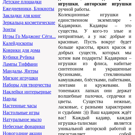
Детские площадки
игрушки
,
авторские игрушки
Ежедневники, Блокноты
ручной работы.
Колекционные игрушки в
Закладки для книг
единственном экземпляре -
Зеркальца косметические
Кадаврики. Кадавры – это
Зонты
существа. У кого-то злые и
неприятные, а у нас добрые и
Игры Го Маджонг Сёги...
красивые. Пусть вокруг будет
Калейдоскопы
больше красоты, ярких красок и
Коврики для дома
добрых существ, которых мы
Кубики Рубика
хотим вам подарить! Кадаврики –
игрушки из флиса, набитые
Лампы Тиффани
синтепоном и украшенные
Мандалы, Янтры
бусинками, стеклянными
Мягкие игрушки
камушками, блёстками, пайетками,
Наборы для творчества
лентами и кружевами. В
тоненьких лапках они держат
Наклейки интерьерные
волшебные палочки, сердечки и
Нарды
цветы. Существа нежные,
Настенные часы
ласковые, с разными характерами
и судьбами :))) Ваш кадаврик ждёт
Настольные игры
вас! Каждый кадавр, каждая
Натуральное мыло
игрушка-талисман является
Небесные фонарики
уникальной авторской работой и
Новогодние акции
представляет собой