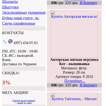
Шахматы
336
грн
325 грн.
В Корзину
Шкатулки
Эксклюзивные украшения
Бубны чаши гонги, др.
Свечи парафиновые
КОНТАКТЫ
(097) 434 05 61
ПН.-ПТ.: 10:00 - 19:00
СБ.-ВС.: выходной.
Авторская мягкая игрушка
Киев.
Кот - вышиванка
Доставка по Украине
Материал: фетр.
Размер: 28 см.
СКИДКА!
Артикул товара: # 2632
Подробнее...
3%
336
грн
325 грн.
В Корзину
МЕГА АКЦИИ!
Скидки на все товары!
7 акций на сайте!