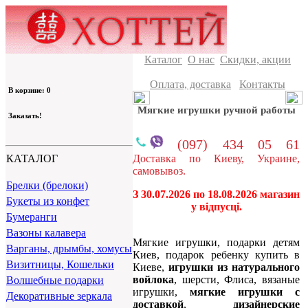
Каталог
О нас
Скидки, акции
Оплата, доставка
Контакты
В корзине: 0
Мягкие игрушки ручной работы
Заказать!
(097) 434 05 61
Доставка по Киеву, Украине,
КАТАЛОГ
самовывоз.
Брелки (брелоки)
З 30.07.2026 по 18.08.2026 магазин
Букеты из конфет
у відпусці.
Бумеранги
Вазоны калавера
Мягкие игрушки, подарки детям
Варганы, дрымбы, хомусы
Киев, подарок ребенку купить в
Визитницы, Кошельки
Киеве,
игрушки из натурального
войлока
, шерсти, Флиса, вязаные
Волшебные подарки
игрушки,
мягкие игрушки с
Декоративные зеркала
доставкой
,
дизайнерские