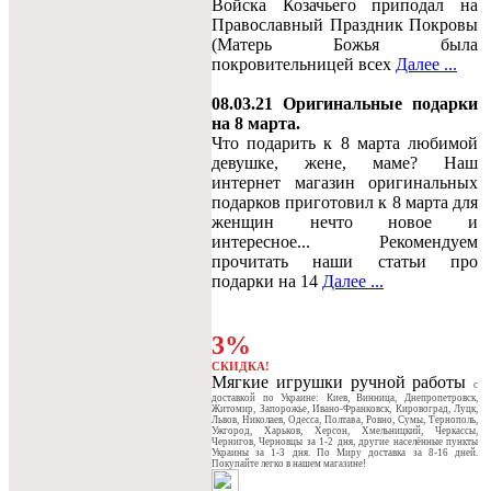
Войска Козачьего приподал на
Православный Праздник Покровы
(Матерь Божья была
покровительницей всех
Далее ...
08.03.21 Оригинальные подарки
на 8 марта.
Что подарить к 8 марта любимой
девушке, жене, маме? Наш
интернет магазин оригинальных
подарков приготовил к 8 марта для
женщин нечто новое и
интересное... Рекомендуем
прочитать наши статьи про
подарки на 14
Далее ...
3%
СКИДКА!
Мягкие игрушки ручной работы
c
доставкой по Украине: Киев, Винница, Днепропетровск,
Житомир, Запорожье, Ивано-Франковск, Кировоград, Луцк,
Львов, Николаев, Одесса, Полтава, Ровно, Сумы, Тернополь,
Ужгород, Харьков, Херсон, Хмельницкий, Черкассы,
Чернигов, Черновцы за 1-2 дня, другие населённые пункты
Украины за 1-3 дня. По Миру доставка за 8-16 дней.
Покупайте легко в нашем магазине!