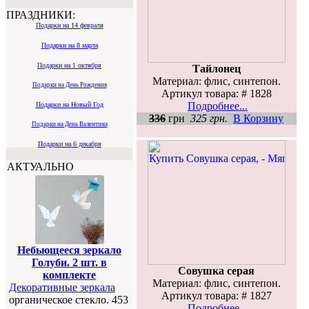
ПРАЗДНИКИ:
Подарки на 14 февраля
Подарки на 8 марта
Подарки на 1 октября
Тайлонец
Материал: флис, синтепон.
Подарки на День Рождения
Артикул товара: # 1828
Подробнее...
Подарки на Новый Год
336
грн
325 грн.
В Корзину
Подарки на День Валентина
Подарки на 6 декабря
АКТУАЛЬНО
Небьющееся зеркало
Голуби. 2 шт. в
Совушка серая
комплекте
Материал: флис, синтепон.
Декоративные зеркала
Артикул товара: # 1827
органическое стекло. 453
Подробнее...