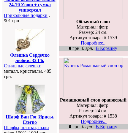
24-70 Zoom + сумка
универсал
Прикольные подарки
.
901 грн.
Облачный слон
Материал: фетр.
Размер: 24 см.
Артикул товара: # 1539
Подробнее...
0
грн
0 грн.
В Корзину
Флешка Сердечко
любви. 32 Гб.
Стильные флешки
металл, кристаллы. 485
грн.
Ромашковый слон оранжевый
Материал: фетр.
Размер: 24 см.
Артикул товара: # 1538
Шарф Ван Гог Ирисы.
Подробнее...
Eterno
0
грн
0 грн.
В Корзину
Шарфы, платки, шали
шёлк 100%. 1024 грн.