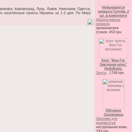
Небьющееся
ковск, Кировоград, Луцк, Львов, Николаев, Одесса,
зеркало Голуби. 2
гие населённые пункты Украины за 1-3 дня. По Миру
шт. в комплекте
Декоративные
зеркала
органическое
стекло. 453 грн.
Зонт "Ван Гог.
Звездная ночь"
HelloRainc
Зонты
. 1748 грн.
Обложка
Запорожец
Обложки для
документов
натуральная кожа.
293 грн.