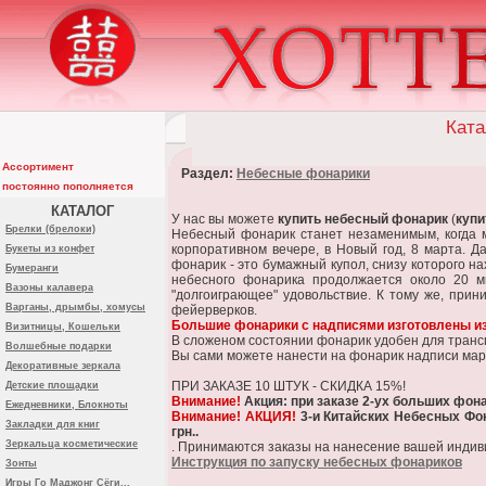
Ката
Ассортимент
Раздел:
Небесные фонарики
постоянно пополняется
КАТАЛОГ
У нас вы можете
купить небесный фонарик
(
купи
Брелки (брелоки)
Небесный фонарик станет незаменимым, когда м
корпоративном вечере, в Новый год, 8 марта. 
Букеты из конфет
фонарик - это бумажный купол, снизу которого н
Бумеранги
небесного фонарика продолжается около 20 м
Вазоны калавера
"долгоиграющее" удовольствие. К тому же, при
Варганы, дрымбы, хомусы
фейерверков.
Большие фонарики с надписями изготовлены из 
Визитницы, Кошельки
В сложеном состоянии фонарик удобен для трансп
Волшебные подарки
Вы сами можете нанести на фонарик надписи марк
Декоративные зеркала
ПРИ ЗАКАЗЕ 10 ШТУК - СКИДКА 15%!
Детские площадки
Внимание!
Акция: при заказе 2-ух больших фона
Ежедневники, Блокноты
Внимание! АКЦИЯ!
3-и Китайских Небесных Фо
Закладки для книг
грн..
Зеркальца косметические
. Принимаются заказы на нанесение вашей индив
Инструкция по запуску небесных фонариков
Зонты
Игры Го Маджонг Сёги...