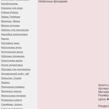
Небесные фонарики
Калейдоскопы
Коврики для дома
Кубики Рубика
Лампы Тиффани
Мандалы, Янтры
Мягкие игрушки
Наборы для творчества
Наклейки интерьерные
Нарды
Настенные часы
Настольные игры
Натуральное мыло
Небесные фонарики
Новогодние акции
Носки подарочные
Обложки для документов
Органический кофе, чай
Открытки, Сказки
Пеналы
Купить 
Покрывала пляжные
Артикул
Предметы декора
Матери
Размер:
Прикольные подарки
Цена:
0
Резиновые сапоги
Сарафаны, платья
Раздел
Стильные флешки