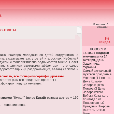
з.
В корзине: 0
Заказать!
онтакты
3%
СКИДКА!
НОВОСТИ
14.10.21 Подарки
ика, юбиляра, молодоженов, детей, сотрудников на
мужчинам на 14
ика захватывает дух у детей и взрослых. Небесный
октября, День
духом, и фонарик плавно поднимается в небо. Полет
Защитника
ению с другими световыми эффектами - это самое
Украины.
 дорогостоящих (и раздражающих, ааааа) салютов и
Самый актуальный
мужской праздник в
пасность, все фонарики сертифицированы
.
Украине (14 жовтня
ется (там всё предельно просто :) ).
День Козаків-
на фонарик пишутся желания.
Запорожців та
Покрова)! День
Запорожского
Войска Козачьего
Фонариков "Купол"
(пр-во Китай) разных цветов = 190
приподал на
Православный
в - хорошие цены.
Праздник Покровы
(Матерь Божья
была