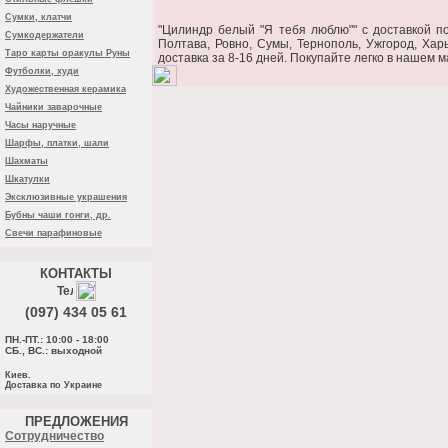
Сумки, клатчи
"Цилиндр белый "Я тебя люблю"" c доставкой по
Сумкодержатели
Полтава, Ровно, Сумы, Тернополь, Ужгород, Хар
Таро карты оракулы Руны
доставка за 8-16 дней. Покупайте легко в нашем м
Футболки, худи
Художественная керамика
Чайники заварочные
Часы наручные
Шарфы, платки, шали
Шахматы
Шкатулки
Эксклюзивные украшения
Бубны чаши гонги, др.
Свечи парафиновые
КОНТАКТЫ
(097) 434 05 61
ПН.-ПТ.: 10:00 - 18:00
СБ., ВС.: выходной
Киев.
Доставка по Украине
ПРЕДЛОЖЕНИЯ
Cотрудничество