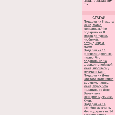
эмаль, зеркала. 594
грн.
СТАТЬИ
Подарки на 8 марта
жене, маме,
женщинам. Что
подарить на 8
марта девушке,
любимой,
сотрудницам,
маме
Подарки на 14
февраля девушке,
парню. Что
подарить на 14
февраля любимой
жене, любимому
мужчине Киев
Подарки на День
Святого Валентина
девушке, парню,
жене, мужу. Что
подарить ко Дню
Валентина
женщине мужчине.
Киев.
Подарки на 14
октября мужчине.
Что подарить на 14