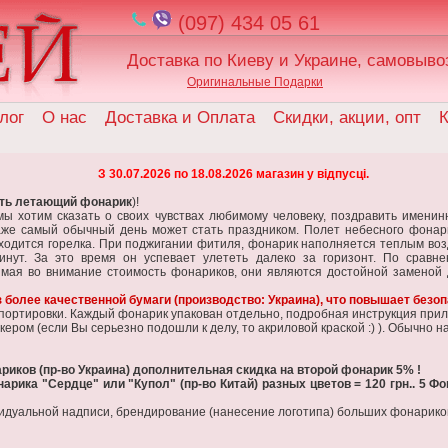
(097) 434 05 61
Доставка по Киеву и Украине, самовыво
Оригинальные Подарки
лог
О нас
Доставка и Оплата
Скидки, акции, опт
К
З 30.07.2026 по 18.08.2026 магазин у відпусці.
ть летающий фонарик
)!
ы хотим сказать о своих чувствах любимому человеку, поздравить именинн
Даже самый обычный день может стать праздником. Полет небесного фонар
аходится горелка. При поджигании фитиля, фонарик наполняется теплым воз
инут. За это время он успевает улететь далеко за горизонт. По сравн
нимая во внимание стоимость фонариков, они являются достойной заменой
более качественной бумаги (производство: Украина), что повышает безо
ортировки. Каждый фонарик упакован отдельно, подробная инструкция прилага
ером (если Вы серьезно подошли к делу, то акриловой краской :) ). Обычно 
риков (пр-во Украина) дополнительная скидка на второй фонарик 5% !
нарика "Сердце" или "Купол"
(пр-во Китай) разных цветов = 120 грн.. 5 
идуальной надписи, брендирование (нанесение логотипа) больших фонарико