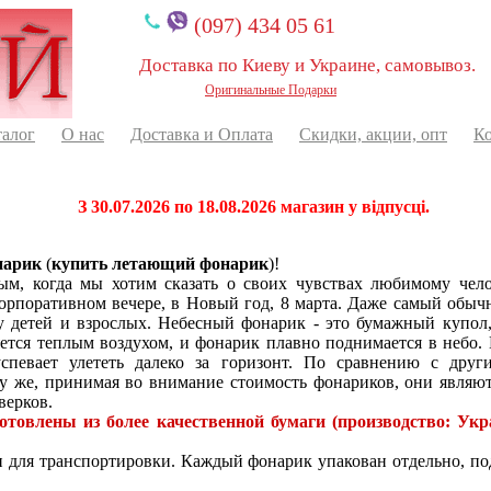
(097) 434 05 61
Доставка по Киеву и Украине, самовывоз.
Оригинальные Подарки
талог
О нас
Доставка и Оплата
Скидки, акции, опт
К
З 30.07.2026 по 18.08.2026 магазин у відпусці.
нарик
(
купить летающий фонарик
)!
м, когда мы хотим сказать о своих чувствах любимому чело
корпоративном вечере, в Новый год, 8 марта. Даже самый обыч
у детей и взрослых. Небесный фонарик - это бумажный купол,
тся теплым воздухом, и фонарик плавно поднимается в небо.
спевает улететь далеко за горизонт. По сравнению с дру
у же, принимая во внимание стоимость фонариков, они являю
верков.
товлены из более качественной бумаги (производство: Укра
 для транспортировки. Каждый фонарик упакован отдельно, под