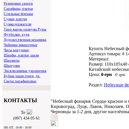
Резиновые сапоги
Сарафаны, платья
Стильные флешки
Сумки, клатчи
Сумкодержатели
Таро карты оракулы Руны
Футболки, худи
Художественная керамика
Чайники заварочные
Купить Небесный фо
Часы наручные
Артикул товара: # 1
Шарфы, платки, шали
Материал:
Шахматы
Размер: 110х105х40 
Шкатулки
Китайский небесный
Эксклюзивные украшения
Цена:
0 грн
0 грн.
Бубны чаши гонги, др.
Свечи парафиновые
Раздел:
Небесные ф
КОНТАКТЫ
"Небесный фонарик Сердце красное и 
Кировоград, Луцк, Львов, Николаев, О
Черновцы за 1-2 дня, другие населённы
(097) 434 05 61
ПН.-ПТ.: 10:00 - 18:00