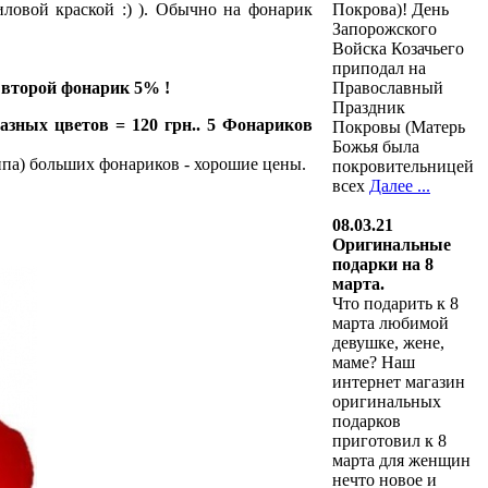
Покрова)! День
ловой краской :) ). Обычно на фонарик
Запорожского
Войска Козачьего
приподал на
Православный
 второй фонарик 5% !
Праздник
разных цветов = 120 грн.. 5 Фонариков
Покровы (Матерь
Божья была
ипа) больших фонариков - хорошие цены.
покровительницей
всех
Далее ...
08.03.21
Оригинальные
подарки на 8
марта.
Что подарить к 8
марта любимой
девушке, жене,
маме? Наш
интернет магазин
оригинальных
подарков
приготовил к 8
марта для женщин
нечто новое и