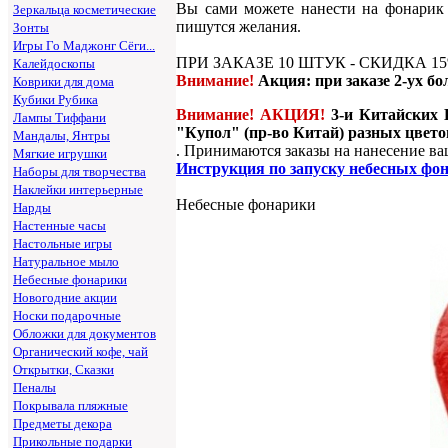
Вы сами можете нанести на фонарик 
Зеркальца косметические
пишутся желания.
Зонты
Игры Го Маджонг Сёги...
ПРИ ЗАКАЗЕ 10 ШТУК - СКИДКА 15
Калейдоскопы
Внимание!
Акция: при заказе 2-ух б
Коврики для дома
Кубики Рубика
Внимание! АКЦИЯ!
3-и Китайских
Лампы Тиффани
"Купол"
(пр-во Китай) разных цветов
Мандалы, Янтры
. Принимаются заказы на нанесение в
Мягкие игрушки
Инструкция по запуску небесных фо
Наборы для творчества
Наклейки интерьерные
Небесные фонарики
Нарды
Настенные часы
Настольные игры
Натуральное мыло
Небесные фонарики
Новогодние акции
Носки подарочные
Обложки для документов
Органический кофе, чай
Открытки, Сказки
Пеналы
Покрывала пляжные
Предметы декора
Прикольные подарки