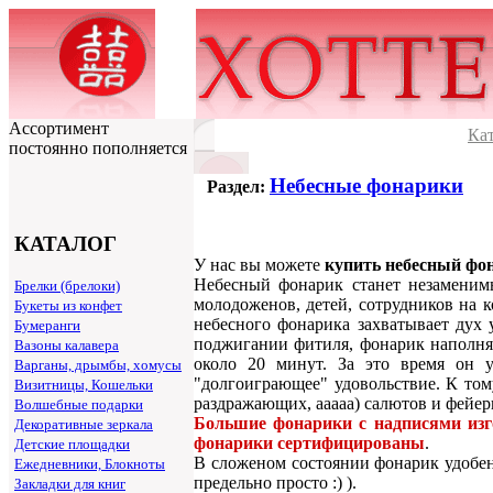
Ассортимент
Ка
постоянно пополняется
Небесные фонарики
Раздел:
КАТАЛОГ
У нас вы можете
купить небесный фо
Небесный фонарик станет незаменимы
Брелки (брелоки)
молодоженов, детей, сотрудников на 
Букеты из конфет
небесного фонарика захватывает дух 
Бумеранги
поджигании фитиля, фонарик наполняе
Вазоны калавера
около 20 минут. За это время он у
Варганы, дрымбы, хомусы
"долгоиграющее" удовольствие. К том
Визитницы, Кошельки
раздражающих, ааааа) салютов и фейер
Волшебные подарки
Большие фонарики с надписями изго
Декоративные зеркала
фонарики сертифицированы
.
Детские площадки
В сложеном состоянии фонарик удобен
Ежедневники, Блокноты
предельно просто :) ).
Закладки для книг