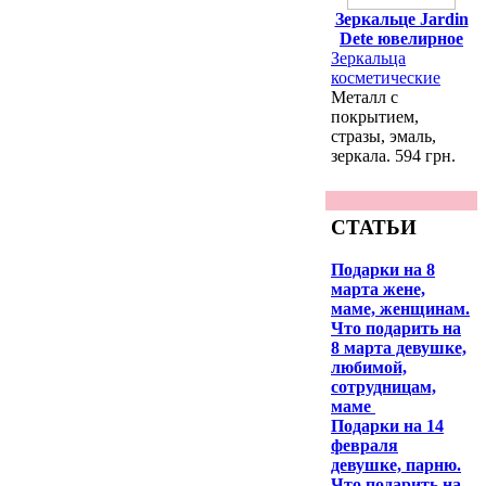
Зеркальце Jardin
Dete ювелирное
Зеркальца
косметические
Металл с
покрытием,
стразы, эмаль,
зеркала. 594 грн.
СТАТЬИ
Подарки на 8
марта жене,
маме, женщинам.
Что подарить на
8 марта девушке,
любимой,
сотрудницам,
маме
Подарки на 14
февраля
девушке, парню.
Что подарить на