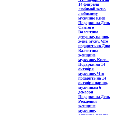
14 февраля
любимой жене,
любимому
мужчине Киев
Подарки на День
Святого
Валентина
девушке, парню,
жене, мужу. Что
подарить ко Дню
Валентина
женщине
мужчине. Киев.
Подарки на 14
октября
мужчине. Что
подарить на 14
октября парню,
мужчинам 6
декабря
Подарки на День
Рождения
женщине,
мужчине,