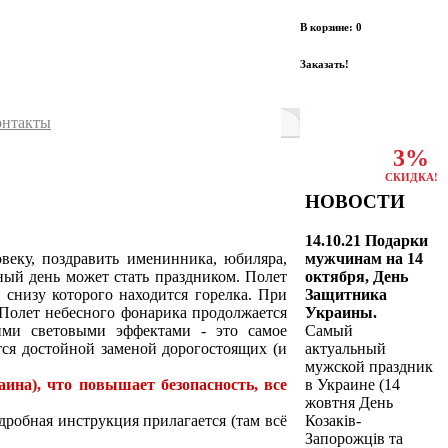
В корзине: 0
Заказать!
онтакты
3%
СКИДКА!
НОВОСТИ
14.10.21 Подарки
мужчинам на 14
веку, поздравить именинника, юбиляра,
октября, День
ный день может стать праздником. Полет
Защитника
 снизу которого находится горелка. При
Украины.
 Полет небесного фонарика продолжается
Самый
гими световыми эффектами - это самое
актуальный
тся достойной заменой дорогостоящих (и
мужской праздник
в Украине (14
ина), что повышает безопасность, все
жовтня День
Козаків-
робная инструкция прилагается (там всё
Запорожців та