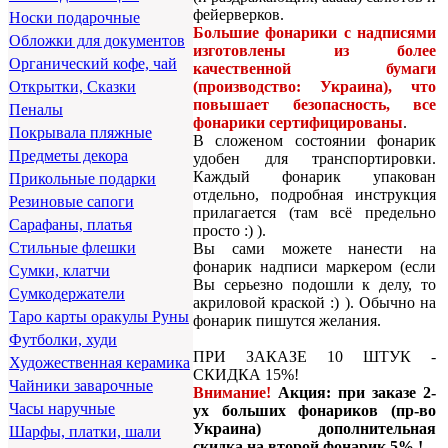
фейерверков.
Носки подарочные
Большие фонарики с надписями
Обложки для документов
изготовлены из более
Органический кофе, чай
качественной бумаги
(производство: Украина), что
Открытки, Сказки
повышает безопасность, все
Пеналы
фонарики сертифицированы
.
Покрывала пляжные
В сложеном состоянии фонарик
Предметы декора
удобен для транспортировки.
Каждый фонарик упакован
Прикольные подарки
отдельно, подробная инструкция
Резиновые сапоги
прилагается (там всё предельно
Сарафаны, платья
просто :) ).
Стильные флешки
Вы сами можете нанести на
фонарик надписи маркером (если
Сумки, клатчи
Вы серьезно подошли к делу, то
Сумкодержатели
акриловой краской :) ). Обычно на
Таро карты оракулы Руны
фонарик пишутся желания.
Футболки, худи
ПРИ ЗАКАЗЕ 10 ШТУК -
Художественная керамика
СКИДКА 15%!
Чайники заварочные
Внимание!
Акция: при заказе 2-
Часы наручные
ух больших фонариков (пр-во
Украина) дополнительная
Шарфы, платки, шали
скидка на второй фонарик 5% !