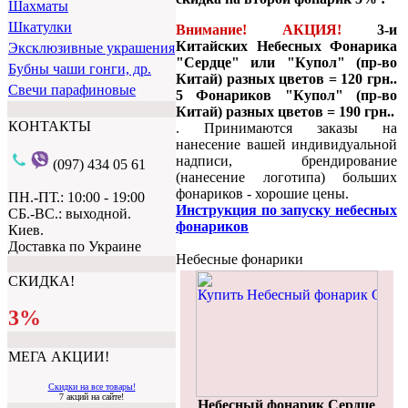
Шахматы
Шкатулки
Внимание! АКЦИЯ!
3-и
Китайских Небесных Фонарика
Эксклюзивные украшения
"Сердце" или "Купол"
(пр-во
Бубны чаши гонги, др.
Китай) разных цветов = 120 грн..
Свечи парафиновые
5 Фонариков "Купол"
(пр-во
Китай) разных цветов = 190 грн..
КОНТАКТЫ
. Принимаются заказы на
нанесение вашей индивидуальной
надписи, брендирование
(097) 434 05 61
(нанесение логотипа) больших
фонариков - хорошие цены.
ПН.-ПТ.: 10:00 - 19:00
Инструкция по запуску небесных
СБ.-ВС.: выходной.
фонариков
Киев.
Доставка по Украине
Небесные фонарики
СКИДКА!
3%
МЕГА АКЦИИ!
Скидки на все товары!
7 акций на сайте!
Небесный фонарик Сердце