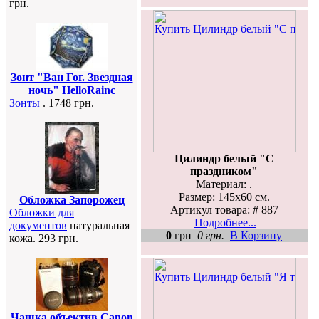
грн.
Зонт "Ван Гог. Звездная
ночь" HelloRainc
Зонты
. 1748 грн.
Цилиндр белый "С
праздником"
Материал: .
Размер: 145х60 см.
Обложка Запорожец
Артикул товара: # 887
Обложки для
Подробнее...
документов
натуральная
0
грн
0 грн.
В Корзину
кожа. 293 грн.
Чашка объектив Canon