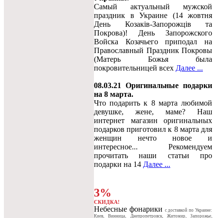
Самый актуальный мужской
праздник в Украине (14 жовтня
День Козаків-Запорожців та
Покрова)! День Запорожского
Войска Козачьего приподал на
Православный Праздник Покровы
(Матерь Божья была
покровительницей всех
Далее ...
08.03.21 Оригинальные подарки
на 8 марта.
Что подарить к 8 марта любимой
девушке, жене, маме? Наш
интернет магазин оригинальных
подарков приготовил к 8 марта для
женщин нечто новое и
интересное... Рекомендуем
прочитать наши статьи про
подарки на 14
Далее ...
3%
СКИДКА!
Небесные фонарики
c доставкой по Украине:
Киев, Винница, Днепропетровск, Житомир, Запорожье,