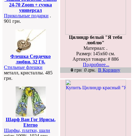
24-70 Zoom + сумка
универсал
Прикольные подарки
.
901 грн.
Цилиндр белый "Я тебя
люблю"
Материал: .
Размер: 145х60 см.
Флешка Сердечко
Артикул товара: # 886
любви. 32 Гб.
Подробнее...
Стильные флешки
0
грн
0 грн.
В Корзину
металл, кристаллы. 485
грн.
Шарф Ван Гог Ирисы.
Eterno
Шарфы, платки, шали
шёлк 100%. 1024 грн.