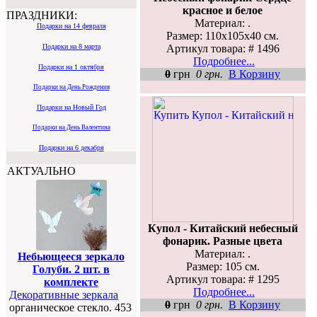
красное и белое
ПРАЗДНИКИ:
Материал: .
Подарки на 14 февраля
Размер: 110х105х40 см.
Артикул товара: # 1496
Подарки на 8 марта
Подробнее...
Подарки на 1 октября
0
грн
0 грн.
В Корзину
Подарки на День Рождения
Подарки на Новый Год
Подарки на День Валентина
Подарки на 6 декабря
АКТУАЛЬНО
Купол - Китайский небесный
фонарик. Разные цвета
Материал: .
Небьющееся зеркало
Размер: 105 см.
Голуби. 2 шт. в
Артикул товара: # 1295
комплекте
Подробнее...
Декоративные зеркала
0
грн
0 грн.
В Корзину
органическое стекло. 453