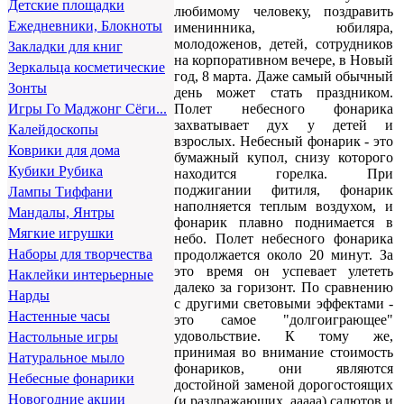
Детские площадки
любимому человеку, поздравить
Ежедневники, Блокноты
именинника, юбиляра,
молодоженов, детей, сотрудников
Закладки для книг
на корпоративном вечере, в Новый
Зеркальца косметические
год, 8 марта. Даже самый обычный
Зонты
день может стать праздником.
Полет небесного фонарика
Игры Го Маджонг Сёги...
захватывает дух у детей и
Калейдоскопы
взрослых. Небесный фонарик - это
Коврики для дома
бумажный купол, снизу которого
Кубики Рубика
находится горелка. При
поджигании фитиля, фонарик
Лампы Тиффани
наполняется теплым воздухом, и
Мандалы, Янтры
фонарик плавно поднимается в
Мягкие игрушки
небо. Полет небесного фонарика
Наборы для творчества
продолжается около 20 минут. За
это время он успевает улететь
Наклейки интерьерные
далеко за горизонт. По сравнению
Нарды
с другими световыми эффектами -
Настенные часы
это самое "долгоиграющее"
удовольствие. К тому же,
Настольные игры
принимая во внимание стоимость
Натуральное мыло
фонариков, они являются
Небесные фонарики
достойной заменой дорогостоящих
Новогодние акции
(и раздражающих, ааааа) салютов и