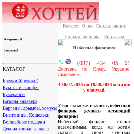
Каталог
О нас
Скидки, акции
Оплата, доставка
Контакты
В корзине: 0
Небесные фонарики
Заказать!
(097) 434 05 61
Доставка по Киеву, Украине,
КАТАЛОГ
самовывоз.
Брелки (брелоки)
З 30.07.2026 по 18.08.2026 магазин
Букеты из конфет
у відпусці.
Бумеранги
Вазоны калавера
У нас вы можете
купить небесный
Варганы, дрымбы, хомусы
фонарик
(
купить летающий
Визитницы, Кошельки
фонарик
)!
Небесный фонарик станет
Волшебные подарки
незаменимым, когда мы хотим
Декоративные зеркала
сказать о своих чувствах