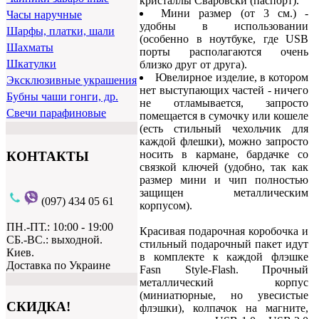
кристаллы Сваровски (паспорт).
Мини размер (от 3 см.) -
Часы наручные
удобны в использовании
Шарфы, платки, шали
(особенно в ноутбуке, где USB
Шахматы
порты располагаются очень
Шкатулки
близко друг от друга).
Ювелирное изделие, в котором
Эксклюзивные украшения
нет выступающих частей - ничего
Бубны чаши гонги, др.
не отламывается, запросто
Свечи парафиновые
помещается в сумочку или кошеле
(есть стильный чехольчик для
каждой флешки), можно запросто
носить в кармане, бардачке со
КОНТАКТЫ
связкой ключей (удобно, так как
размер мини и чип полностью
защищен металлическим
(097) 434 05 61
корпусом).
ПН.-ПТ.: 10:00 - 19:00
Красивая подарочная коробочка и
СБ.-ВС.: выходной.
стильный подарочный пакет идут
Киев.
в комплекте к каждой флэшке
Доставка по Украине
Fasn Style-Flash. Прочный
металлический корпус
(миниатюрные, но увесистые
СКИДКА!
флэшки), колпачок на магните,