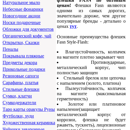
флешки FASN по оптовым
Натуральное мыло
ценам!
Флешки Fasn являются
Небесные фонарики
одними из самых дорогих,
значительно дороже, чем другие
Новогодние акции
популярные бренды - детально о
Носки подарочные
ценах
тут
.
Обложки для документов
Органический кофе, чай
Основные преимущества флешек
Fasn Style-Flash:
Открытки, Сказки
Пеналы
Влагоустойчивость, колпачек
Покрывала пляжные
на магните плотно закрывает чип
Противоударные,
Предметы декора
металлический корпус, чип
Прикольные подарки
полностью защищен
Резиновые сапоги
Стильный брелок или цепочка
Сарафаны, платья
с напылением (золото, платина)
Пылеустойчивость, колпачок
Стильные флешки
на магните (максимальная
Сумки, клатчи
герметичность)
Сумкодержатели
Золотое или платиновое
напыление(защищает
Таро карты оракулы Руны
металлический корпус от
Футболки, худи
коррозии, флешка не будет
Художественная керамика
ржаветь, тускнеть), лицензионные
Чайники заварочные