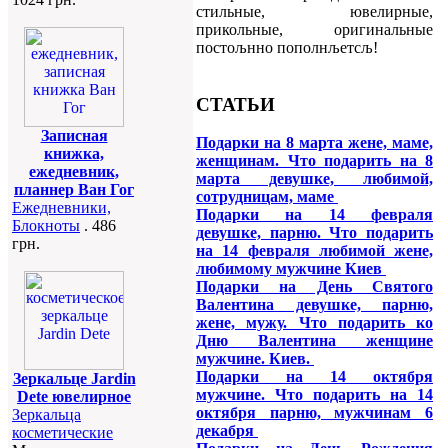
стильные, ювелирные,
прикольные, оригинальные
постољнно пополнљетсљ!
СТАТЬИ
Записная
Подарки на 8 марта жене, маме,
книжка,
женщинам. Что подарить на 8
ежедневник,
марта девушке, любимой,
планнер Ван Гог
сотрудницам, маме
Ежедневники,
Подарки на 14 февраля
Блокноты
. 486
девушке, парню. Что подарить
грн.
на 14 февраля любимой жене,
любимому мужчине Киев
Подарки на День Святого
Валентина девушке, парню,
жене, мужу. Что подарить ко
Дню Валентина женщине
мужчине. Киев.
Подарки на 14 октября
Зеркальце Jardin
мужчине. Что подарить на 14
Dete ювелирное
октября парню, мужчинам 6
Зеркальца
декабря
косметические