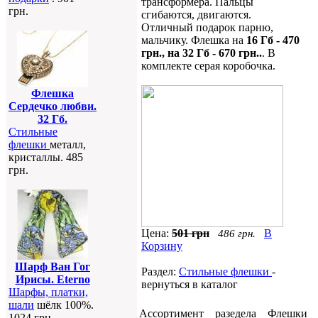
трансформера. Пальцы
грн.
сгибаются, двигаются.
Отличный подарок парню,
мальчику. Флешка на
16 Гб - 470
грн., на 32 Гб - 670 грн..
. В
комплекте серая коробочка.
Флешка
Сердечко любви.
32 Гб.
Стильные
флешки
металл,
кристаллы. 485
грн.
Цена:
501 грн
В
486 грн.
Корзину
Шарф Ван Гог
Раздел:
Стильные флешки
-
Ирисы. Eterno
вернуться в каталог
Шарфы, платки,
шали
шёлк 100%.
Ассортимент разедела Флешки
1024 грн.