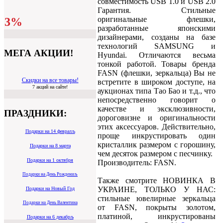
совместимость USB 1.0 и USB 2.0
Гарантия. Стильные
оригинальные флешки,
3%
разработанные японскими
дизайнерами, созданы на базе
технологий SAMSUNG и
МЕГА АКЦИИ!
Hyundai. Отличаются весьма
тонкой работой. Товары бренда
FASN (флешки, зеркальца) Вы не
Скидки на все товары!
встретите в широком доступе, на
7 акций на сайте!
аукционах типа Тао Бао и т.д., что
непосредственно говорит о
качестве и эксклюзивности,
ПРАЗДНИКИ:
дороговизне и оригинальности
этих аксессуаров. Действительно,
Подарки на 14 февралљ
проще инкрустировать один
кристаллик размером с горошину,
Подарки на 8 марта
чем десяток размером с песчинку.
Подарки на 1 октября
Производитель: FASN.
Подарки на День Рождениљ
Также смотрите НОВИНКА В
УКРАИНЕ, ТОЛЬКО У НАС:
Подарки на Новый Год
стильные ювелирные зеркальца
Подарки на День Валентина
от FASN, покрыты золотом,
платиной, инкрустированы
Подарки на 6 декабрљ