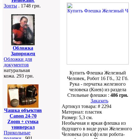
HelloRainc
Зонты
. 1748 грн.
Обложка
Запорожец
Обложки для
документов
натуральная
Купить Флешка Железный
кожа. 293 грн.
Человек, Робот 16 Гб., 32 Гб.
Рука - перчатка железного
человека (Киев) из раздела
Стильные флешки :
486 грн.
Заказать
Артикул товара: # 2294
Чашка объектив
Материал: пластик
Canon 24-70
Размер: 5,3 см.
Zoom + сумка
Необычная и яркая флешка из
универсал
будущего в виде руки Железного
Прикольные
Человека (из к\ф) или робота-
подарки
. 901