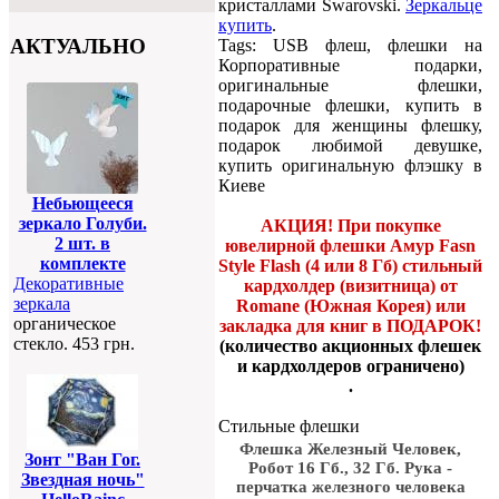
кристаллами Swarovski.
Зеркальце
купить
.
АКТУАЛЬНО
Tags: USB флеш, флешки на
Корпоративные подарки,
оригинальные флешки,
подарочные флешки, купить в
подарок для женщины флешку,
подарок любимой девушке,
купить оригинальную флэшку в
Киеве
Небьющееся
зеркало Голуби.
АКЦИЯ! При покупке
2 шт. в
ювелирной флешки Амур Fasn
комплекте
Style Flash (4 или 8 Гб) стильный
Декоративные
кардхолдер (визитница) от
зеркала
Romane (Южная Корея) или
органическое
закладка для книг в ПОДАРОК!
стекло. 453 грн.
(количество акционных флешек
и кардхолдеров ограничено)
.
Стильные флешки
Флешка Железный Человек,
Зонт "Ван Гог.
Робот 16 Гб., 32 Гб. Рука -
Звездная ночь"
перчатка железного человека