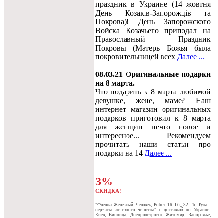
праздник в Украине (14 жовтня
День Козаків-Запорожців та
Покрова)! День Запорожского
Войска Козачьего приподал на
Православный Праздник
Покровы (Матерь Божья была
покровительницей всех
Далее ...
08.03.21 Оригинальные подарки
на 8 марта.
Что подарить к 8 марта любимой
девушке, жене, маме? Наш
интернет магазин оригинальных
подарков приготовил к 8 марта
для женщин нечто новое и
интересное... Рекомендуем
прочитать наши статьи про
подарки на 14
Далее ...
3%
СКИДКА!
"Флешка Железный Человек, Робот 16 Гб,, 32 Гб, Рука -
перчатка железного человека" c доставкой по Украине:
Киев, Винница, Днепропетровск, Житомир, Запорожье,