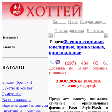
Каталог
О нас
Скидки, акции
Оплата, доставка
Контакты
В корзине: 0
Флешки стильные,
Раздел:
ювелирные, прикольные,
Заказать!
оригинальные
(097) 434 05 61
КАТАЛОГ
Доставка по Киеву, Украине,
самовывоз.
З 30.07.2026 по 18.08.2026
Брелки (брелоки)
магазин у відпусці.
Букеты из конфет
Бумеранги
Предлагаем вашему вниманию
Вазоны калавера
стильные и
оригинальные
Варганы, дрымбы, хомусы
флешки
Fasn Style-Flash
и
Визитницы, Кошельки