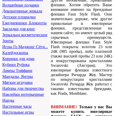
другие необычные, прикольные
флешки. Хотим обратить Ваше
Волшебные подарки
внимание именно на брендовые
Декоративные зеркала
флешки Fasn Style Flash. Они
Детские площадки
значительно дороже, чем другие
Ежедневники, Блокноты
прикольные и ювелирные
флешки, представленные на
Закладки для книг
нашем сайте, но имеют целый ряд
Зеркальца косметические
серьезных преимуществ.
Зонты
Ювелирные флешки Fasn Style
Flash покрыты золотом 23 или
Игры Го Маджонг Сёги...
24К (985 пробы), либо платиной
Калейдоскопы
(также высшей пробы 23 или 24К)
Коврики для дома
и инкрустированы кристаллами
Кубики Рубика
Swarovski (Австрия). Это
ювелирные флешки известного
Лампы Тиффани
дизайнера Ричарда Жоу. Мастер
Мандалы, Янтры
по инкрустации кристаллами
Мягкие игрушки
Swarovski Ричарда Жоу работал с
Наборы для творчества
такими известными брендами,
как Prada, Montblanc.
Наклейки интерьерные
Нарды
Настенные часы
ВНИМАНИЕ!
Только у нас Вы
можете купить ювелирные
Настольные игры