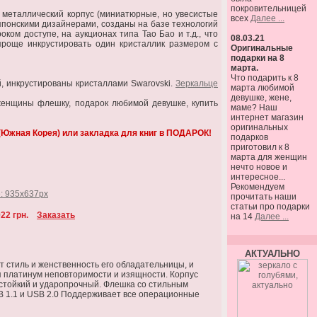
покровительницей
й металлический корпус (миниатюрные, но увесистые
всех
Далее ...
японскими дизайнерами, созданы на базе технологий
ом доступе, на аукционах типа Тао Бао и т.д., что
08.03.21
 проще инкрустировать один кристаллик размером с
Оригинальные
подарки на 8
марта.
Что подарить к 8
 инкрустированы кристаллами Swarovski.
Зеркальце
марта любимой
девушке, жене,
женщины флешку, подарок любимой девушке, купить
маме? Наш
интернет магазин
оригинальных
 (Южная Корея) или закладка для книг в ПОДАРОК!
подарков
приготовил к 8
марта для женщин
нечто новое и
интересное...
Рекомендуем
прочитать наши
статьи про подарки
22 грн.
Заказать
на 14
Далее ...
АКТУАЛЬНО
 стиль и женственность его обладательницы, и
 платинум неповторимости и изящности. Корпус
гостойкий и ударопрочный. Флешка со стильным
USB 1.1 и USB 2.0 Поддерживает все операционные