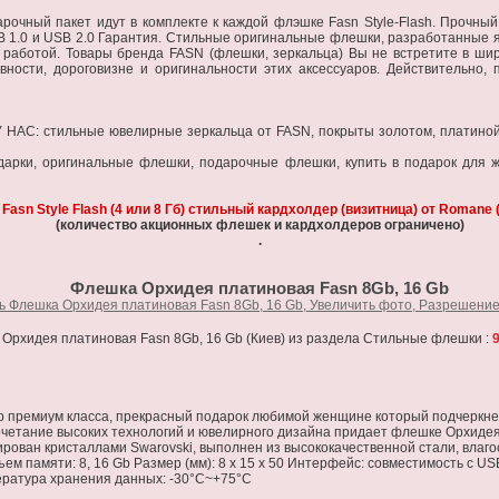
рочный пакет идут в комплекте к каждой флэшке Fasn Style-Flash. Прочны
SB 1.0 и USB 2.0 Гарантия. Стильные оригинальные флешки, разработанные 
аботой. Товары бренда FASN (флешки, зеркальца) Вы не встретите в широк
ивности, дороговизне и оригинальности этих аксессуаров. Действительно,
АС: стильные ювелирные зеркальца от FASN, покрыты золотом, платиной,
арки, оригинальные флешки, подарочные флешки, купить в подарок для 
sn Style Flash (4 или 8 Гб) стильный кардхолдер (визитница) от Romane
(количество акционных флешек и кардхолдеров ограничено)
.
Флешка Орхидея платиновая Fasn 8Gb, 16 Gb
 Орхидея платиновая Fasn 8Gb, 16 Gb (Киев) из раздела Стильные флешки :
9
р премиум класса, прекрасный подарок любимой женщине который подчеркнет
етание высоких технологий и ювелирного дизайна придает флешке Орхидея
тирован кристаллами Swarovski, выполнен из высококачественной стали, вла
бъем памяти: 8, 16 Gb Размер (мм): 8 х 15 х 50 Интерфейс: совместимость c 
ература хранения данных: -30°C~+75°C