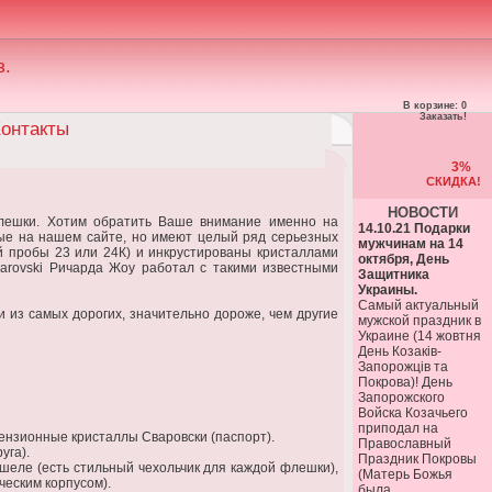
з.
В корзине: 0
Заказать!
онтакты
3%
СКИДКА!
НОВОСТИ
лешки. Хотим обратить Ваше внимание именно на
14.10.21 Подарки
ные на нашем сайте, но имеют целый ряд серьезных
мужчинам на 14
й пробы 23 или 24К) и инкрустированы кристаллами
октября, День
arovski Ричарда Жоу работал с такими известными
Защитника
Украины.
Самый актуальный
из самых дорогих, значительно дороже, чем другие
мужской праздник в
Украине (14 жовтня
День Козаків-
Запорожців та
Покрова)! День
Запорожского
Войска Козачьего
приподал на
ензионные кристаллы Сваровски (паспорт).
Православный
уга).
Праздник Покровы
шеле (есть стильный чехольчик для каждой флешки),
(Матерь Божья
ческим корпусом).
была