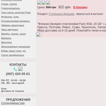
Сумки, клатчи
922 грн.
Цена:
950 грн
В Корзину
Сумкодержатели
Таро карты оракулы Руны
Раздел:
Стильные флешки
- вернуться в каталог
Футболки, худи
Художественная керамика
"Флешка Орхидея платиновая Fasn 8Gb, 16 Gb" c д
Чайники заварочные
Одесса, Полтава, Ровно, Сумы, Тернополь, Ужгор
Часы наручные
Миру доставка за 8-16 дней. Покупайте легко в н
Шарфы, платки, шали
Шахматы
Шкатулки
Эксклюзивные украшения
Бубны чаши гонги, др.
Свечи парафиновые
КОНТАКТЫ
(097) 434 05 61
ПН.-ПТ.: 10:00 - 18:00
СБ., ВС.: выходной
Киев.
Доставка по Украине
ПРЕДЛОЖЕНИЯ
Cотрудничество