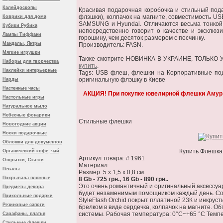
Калейдоскопы
Красивая подарочная коробочка и стильный пода
флэшки), колпачок на магните, совместимость U
Коврики для дома
SAMSUNG и Hyundai. Отличаются весьма тонкой р
Кубики Рубика
непосредственно говорит о качестве и эксклюз
Лампы Тиффани
горошину, чем десяток размером с песчинку.
Мандалы, Янтры
Производитель: FASN.
Мягкие игрушки
Также смотрите НОВИНКА В УКРАИНЕ, ТОЛЬКО У Н
Наборы для творчества
купить
.
Наклейки интерьерные
Tags: USB флеш, флешки на Корпоративные под
оригинальную флэшку в Киеве
Нарды
Настенные часы
АКЦИЯ! При покупке ювелирной флешки Амур Fa
Настольные игры
Натуральное мыло
Небесные фонарики
Стильные флешки
Новогодние акции
Носки подарочные
Обложки для документов
Купить Флешка
Органический кофе, чай
Артикул товара: # 1961
Открытки, Сказки
Материал:
Пеналы
Размер: 5 x 1,5 x 0,8 см.
Покрывала пляжные
8 Gb - 725 грн., 16 Gb - 890 грн..
Это очень романтичный и оригинальный аксессуа
Предметы декора
будет незаменимым помощником каждый день. Соч
Прикольные подарки
StyleFlash Orchid покрыт пллатиной 23К и инкрус
Резиновые сапоги
брелком в виде сердечка, колпачок на магните. О
системы. Рабочая температура: 0°C~+65 °C Темп
Сарафаны, платья
Стильные флешки