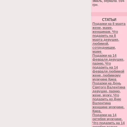
эмаль, зеркала. 594
грн.
СТАТЬИ
Подарки на 8 марта
жене, маме,
женщинам. Что
подарить на 8
марта девушке,
любимой,
сотрудницам,
маме
Подарки на 14
февраля девушке,
парню. Что
подарить на 14
февраля любимой
жене, любимому
мужчине Киев
Подарки на День
Святого Валентина
девушке, парню,
жене, мужу. Что
подарить ко Дню
Валентина
женщине мужчине.
Киев.
Подарки на 14
октября мужчине.
Что подарить на 14