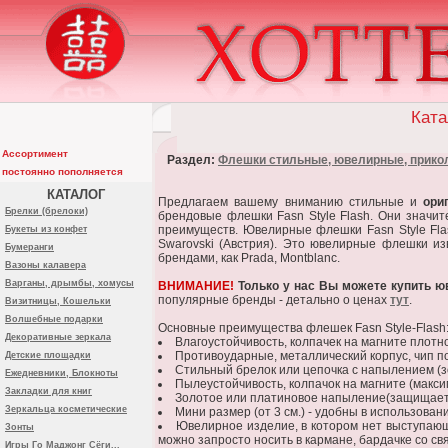
Ката
Ассортимент
Раздел:
Флешки стильные, ювелирные, прико
постоянно пополняется
КАТАЛОГ
Предлагаем вашему вниманию стильные и
ори
Брелки (брелоки)
брендовые флешки Fasn Style Flash. Они значи
преимуществ. Ювелирные флешки Fasn Style Fla
Букеты из конфет
Swarovski (Австрия). Это ювелирные флешки из
Бумеранги
брендами, как Prada, Montblanc.
Вазоны калавера
Варганы, дрымбы, хомусы
ВНИМАНИЕ!
Только у нас Вы можете купить 
популярные бренды - детально о ценах
тут
.
Визитницы, Кошельки
Волшебные подарки
Основные преимущества флешек Fasn Style-Flash
Декоративные зеркала
Влагоустойчивость, колпачек на магните плотн
Противоударные, металлический корпус, чип 
Детские площадки
Стильный брелок или цепочка с напылением (з
Ежедневники, Блокноты
Пылеустойчивость, колпачок на магните (макс
Закладки для книг
Золотое или платиновое напыление(защищает м
Зеркальца косметические
Мини размер (от 3 см.) - удобны в использован
Ювелирное изделие, в котором нет выступающи
Зонты
можно запросто носить в кармане, бардачке со св
Игры Го Маджонг Сёги...