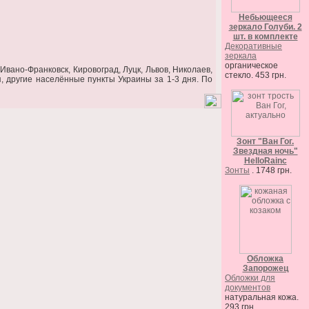
Небьющееся
зеркало Голуби. 2
шт. в комплекте
Декоративные
зеркала
органическое
Ивано-Франковск, Кировоград, Луцк, Львов, Николаев,
стекло. 453 грн.
я, другие населённые пункты Украины за 1-3 дня. По
Зонт "Ван Гог.
Звездная ночь"
HelloRainc
Зонты
. 1748 грн.
Обложка
Запорожец
Обложки для
документов
натуральная кожа.
293 грн.