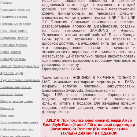
Красивая подарочная коробочка и стильный
Пеналы
подарочный пакет идут в комплекте к каждой
флэшке Fasn Style-Flash. Прочный металлический
Покрывала пляжные
корпус (миниатюрные, но увесистые флэшки),
Предметы декора
колпачок на магните, совместимость USB 1.0 и USB
2.0 Гарантия. Стильные оригинальные флешки,
Прикольные подарки
разработанные японскими дизайнерами, созданы
на базе технологий SAMSUNG и Hyundai.
Резиновые сапоги
Отличаются весьма тонкой работой. Товары бренда
Сарафаны, платья
FASN (флешки, зеркальца) Вы не встретите в
широком доступе, на аукционах типа Тао Бао и т.д.,
Стильные флешки
что непосредственно говорит о качестве и
эксклюзивности, дороговизне и оригинальности этих
Сумки, клатчи
аксессуаров. Действительно, проще инкрустировать
Сумкодержатели
один кристаллик размером с горошину, чем десяток
размером с песчинку.
Таро карты оракулы Руны
Производитель: FASN.
Футболки, худи
Также смотрите НОВИНКА В УКРАИНЕ, ТОЛЬКО У
Художественная керамика
НАС: стильные ювелирные зеркальца от FASN,
покрыты золотом, платиной, инкрустированы
Чайники заварочные
кристаллами Swarovski.
Зеркальце купить
.
Часы наручные
Tags: USB флеш, флешки на Корпоративные
подарки, оригинальные флешки, подарочные
Шарфы, платки, шали
флешки, купить в подарок для женщины флешку,
подарок любимой девушке, купить оригинальную
Шахматы
флэшку в Киеве
Шкатулки
АКЦИЯ! При покупке ювелирной флешки Амур
Эксклюзивные украшения
Fasn Style Flash (4 или 8 Гб) стильный кардхолдер
(визитница) от Romane (Южная Корея) или
Бубны чаши гонги, др.
закладка для книг в ПОДАРОК!
Свечи парафиновые