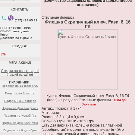
(количество акционных флешек и кардхолдеров
ограничено)
.
КОНТАКТЫ
Стильные флешки
(097) 434 05 61
Флешка Скрипичный ключ. Fasn. 8, 16
Гб
ПН.-ПТ.: 10:00 - 19:00
СБ.-ВС.: выходной.
Киев.
Доставка по Украине
СКИДКА!
3%
МЕГА АКЦИИ!
Скидки на все товары!
7 акций на сайте!
ПРАЗДНИКИ:
Подарки на 14 февралљ
Подарки на 8 марта
Купить Флешка Скрипичный ключ. Fasn. 8, 16 Гб
(Киев) из раздела Стильные флешки :
1084 грн.
Подарки на 1 октября
Заказать
Артикул товара: # 1774
Подарки на День Рождениљ
Материал:
Подарки на Новый Год
Размер: 3,3 х 1,4 х 0,4 см.
8Gb - 853 грн., 16Gb - 1050 грн..
Подарки на День Валентина
Есть два варианта: флешка покрыта платиной
(серебристая) и с золотым покрытием.<br> Это
Подарки на 6 декабрљ
очень романтичный и оригинальный аксессуар