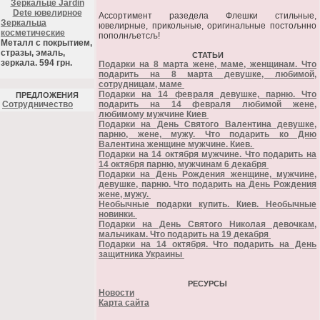
Зеркальце Jardin
Dete ювелирное
Ассортимент разедела Флешки стильные,
Зеркальца
ювелирные, прикольные, оригинальные постољнно
косметические
пополнљетсљ!
Металл с покрытием,
стразы, эмаль,
СТАТЬИ
зеркала. 594 грн.
Подарки на 8 марта жене, маме, женщинам. Что
подарить на 8 марта девушке, любимой,
сотрудницам, маме
Подарки на 14 февраля девушке, парню. Что
ПРЕДЛОЖЕНИЯ
Cотрудничество
подарить на 14 февраля любимой жене,
любимому мужчине Киев
Подарки на День Святого Валентина девушке,
парню, жене, мужу. Что подарить ко Дню
Валентина женщине мужчине. Киев.
Подарки на 14 октября мужчине. Что подарить на
14 октября парню, мужчинам 6 декабря
Подарки на День Рождения женщине, мужчине,
девушке, парню. Что подарить на День Рождения
жене, мужу.
Необычные подарки купить. Киев. Необычные
новинки.
Подарки на День Святого Николая девочкам,
мальчикам. Что подарить на 19 декабря
Подарки на 14 октября. Что подарить на День
защитника Украины
РЕСУРСЫ
Новости
Карта сайта