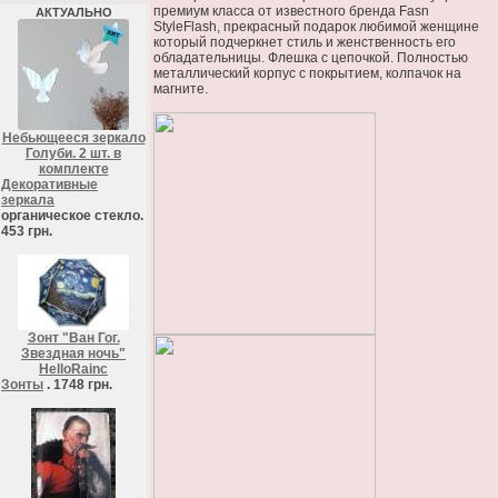
премиум класса от известного бренда Fasn
АКТУАЛЬНО
StyleFlash, прекрасный подарок любимой женщине
который подчеркнет стиль и женственность его
обладательницы. Флешка с цепочкой. Полностью
металлический корпус с покрытием, колпачок на
магните.
Небьющееся зеркало
Голуби. 2 шт. в
комплекте
Декоративные
зеркала
органическое стекло.
453 грн.
Зонт "Ван Гог.
Звездная ночь"
HelloRainc
Зонты
. 1748 грн.