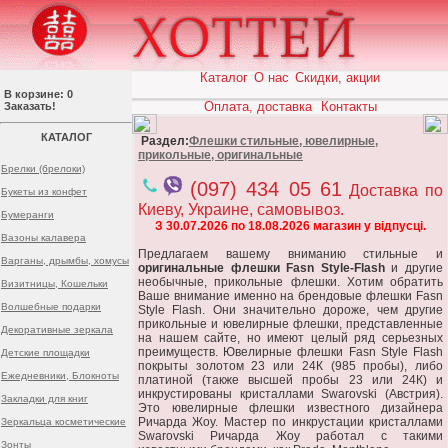
Каталог
О нас
Скидки, акции
В корзине: 0
Оплата, доставка
Контакты
Заказать!
КАТАЛОГ
Раздел:
Флешки стильные, ювелирные,
прикольные, оригинальные
Брелки (брелоки)
(097) 434 05 61
Доставка по
Букеты из конфет
Киеву, Украине, самовывоз.
Бумеранги
З 30.07.2026 по 18.08.2026 магазин у відпусці.
Вазоны калавера
Предлагаем вашему вниманию стильные и
Варганы, дрымбы, хомусы
оригинальные флешки
Fasn Style-Flash
и другие
необычные, прикольные флешки. Хотим обратить
Визитницы, Кошельки
Ваше внимание именно на брендовые флешки Fasn
Волшебные подарки
Style Flash. Они значительно дороже, чем другие
прикольные и ювелирные флешки, представленные
Декоративные зеркала
на нашем сайте, но имеют целый ряд серьезных
преимуществ. Ювелирные флешки Fasn Style Flash
Детские площадки
покрыты золотом 23 или 24К (985 пробы), либо
Ежедневники, Блокноты
платиной (также высшей пробы 23 или 24К) и
инкрустированы кристаллами Swarovski (Австрия).
Закладки для книг
Это ювелирные флешки известного дизайнера
Ричарда Жоу. Мастер по инкрустации кристаллами
Зеркальца косметические
Swarovski Ричарда Жоу работал с такими
Зонты