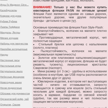
известными брендами, как Prada, Montblanc.
Игры Го Маджонг Сёги...
ВНИМАНИЕ!
Только у нас Вы можете купить
Калейдоскопы
ювелирные флешки FASN по оптовым ценам!
Флешки Fasn являются одними из самых дорогих,
Коврики для дома
значительно дороже, чем другие популярные
бренды - детально о ценах
тут
.
Кубики Рубика
Лампы Тиффани
Основные преимущества флешек Fasn Style-Flash:
Влагоустойчивость, колпачек на магните плотно
Мандалы, Янтры
закрывает чип
Противоударные, металлический корпус, чип
Мягкие игрушки
полностью защищен
Наборы для творчества
Стильный брелок или цепочка с напылением
(золото, платина)
Наклейки интерьерные
Пылеустойчивость, колпачок на магните
(максимальная герметичность)
Нарды
Золотое или платиновое напыление(защищает
Настенные часы
металлический корпус от коррозии, флешка не будет
ржаветь, тускнеть), лицензионные кристаллы
Настольные игры
Сваровски (паспорт).
Мини размер (от 3 см.) - удобны в использовании
Натуральное мыло
(особенно в ноутбуке, где USB порты располагаются
Небесные фонарики
очень близко друг от друга).
Ювелирное изделие, в котором нет выступающих
Новогодние акции
частей - ничего не отламывается, запросто
Носки подарочные
помещается в сумочку или кошеле (есть стильный
чехольчик для каждой флешки), можно запросто
Обложки для документов
носить в кармане, бардачке со связкой ключей
(удобно, так как размер мини и чип полностью
Органический кофе, чай
защищен металлическим корпусом).
Открытки, Сказки