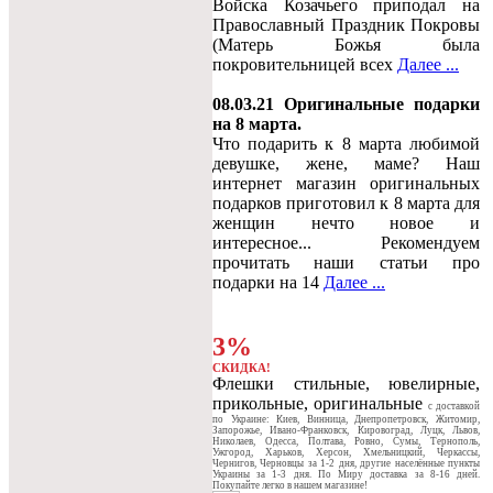
Войска Козачьего приподал на
Православный Праздник Покровы
(Матерь Божья была
покровительницей всех
Далее ...
08.03.21 Оригинальные подарки
на 8 марта.
Что подарить к 8 марта любимой
девушке, жене, маме? Наш
интернет магазин оригинальных
подарков приготовил к 8 марта для
женщин нечто новое и
интересное... Рекомендуем
прочитать наши статьи про
подарки на 14
Далее ...
3%
СКИДКА!
Флешки стильные, ювелирные,
прикольные, оригинальные
c доставкой
по Украине: Киев, Винница, Днепропетровск, Житомир,
Запорожье, Ивано-Франковск, Кировоград, Луцк, Львов,
Николаев, Одесса, Полтава, Ровно, Сумы, Тернополь,
Ужгород, Харьков, Херсон, Хмельницкий, Черкассы,
Чернигов, Черновцы за 1-2 дня, другие населённые пункты
Украины за 1-3 дня. По Миру доставка за 8-16 дней.
Покупайте легко в нашем магазине!