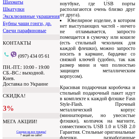
Шахматы
ноутбуке, где USB порты
располагаются очень близко друг
Шкатулки
от друга).
Эксклюзивные украшения
Ювелирное изделие, в котором
Бубны чаши гонги, др.
нет выступающих частей - ничего
Свечи парафиновые
не отламывается, запросто
помещается в сумочку или кошеле
(есть стильный чехольчик для
КОНТАКТЫ
каждой флешки), можно запросто
носить в кармане, бардачке со
(097) 434 05 61
связкой ключей (удобно, так как
размер мини и чип полностью
ПН.-ПТ.: 10:00 - 19:00
защищен металлическим
СБ.-ВС.: выходной.
корпусом).
Киев.
Доставка по Украине
Красивая подарочная коробочка и
стильный подарочный пакет идут
СКИДКА!
в комплекте к каждой флэшке Fasn
Style-Flash. Прочный
3%
металлический корпус
(миниатюрные, но увесистые
флэшки), колпачок на магните,
МЕГА АКЦИИ!
совместимость USB 1.0 и USB 2.0
Гарантия. Стильные оригинальные
Скидки на все товары!
7 акций на сайте!
флешки, разработанные