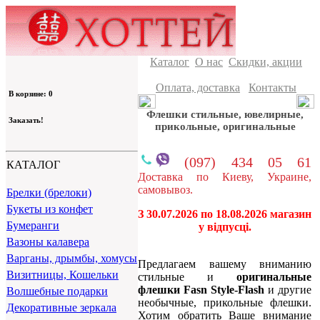
Каталог
О нас
Скидки, акции
Оплата, доставка
Контакты
В корзине: 0
Флешки стильные, ювелирные,
Заказать!
прикольные, оригинальные
(097) 434 05 61
КАТАЛОГ
Доставка по Киеву, Украине,
самовывоз.
Брелки (брелоки)
Букеты из конфет
З 30.07.2026 по 18.08.2026 магазин
Бумеранги
у відпусці.
Вазоны калавера
Варганы, дрымбы, хомусы
Предлагаем вашему вниманию
Визитницы, Кошельки
стильные и
оригинальные
флешки
Fasn Style-Flash
и другие
Волшебные подарки
необычные, прикольные флешки.
Декоративные зеркала
Хотим обратить Ваше внимание