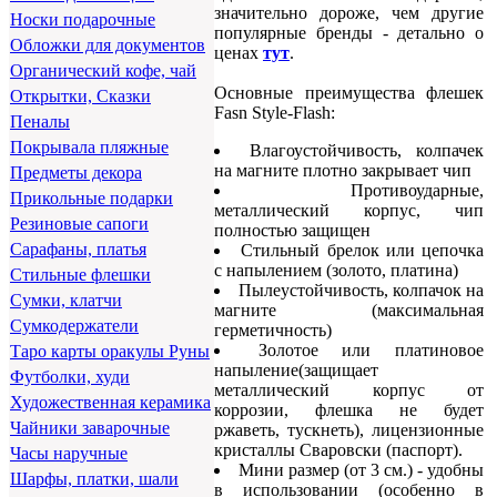
значительно дороже, чем другие
Носки подарочные
популярные бренды - детально о
Обложки для документов
ценах
тут
.
Органический кофе, чай
Основные преимущества флешек
Открытки, Сказки
Fasn Style-Flash:
Пеналы
Покрывала пляжные
Влагоустойчивость, колпачек
на магните плотно закрывает чип
Предметы декора
Противоударные,
Прикольные подарки
металлический корпус, чип
Резиновые сапоги
полностью защищен
Сарафаны, платья
Стильный брелок или цепочка
с напылением (золото, платина)
Стильные флешки
Пылеустойчивость, колпачок на
Сумки, клатчи
магните (максимальная
Сумкодержатели
герметичность)
Золотое или платиновое
Таро карты оракулы Руны
напыление(защищает
Футболки, худи
металлический корпус от
Художественная керамика
коррозии, флешка не будет
Чайники заварочные
ржаветь, тускнеть), лицензионные
кристаллы Сваровски (паспорт).
Часы наручные
Мини размер (от 3 см.) - удобны
Шарфы, платки, шали
в использовании (особенно в