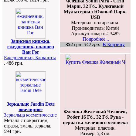
Флешка South Park - Стэн
Марш. 32 Гб.. Культовый
Мультсериал Южный Парк,
USB
Материал: полирезина.
Производитель: Китай
Артикул товара: # 3485
Подробнее...
Записная книжка,
352
грн
342 грн.
В Корзину
ежедневник, планнер
Ван Гог
Ежедневники, Блокноты
. 486 грн.
Зеркальце Jardin Dete
ювелирное
Флешка Железный Человек,
Зеркальца косметические
Робот 16 Гб., 32 Гб. Рука -
Металл с покрытием,
перчатка железного человека
стразы, эмаль, зеркала.
Материал: пластик.
594 грн.
Размер: 5,3 см.