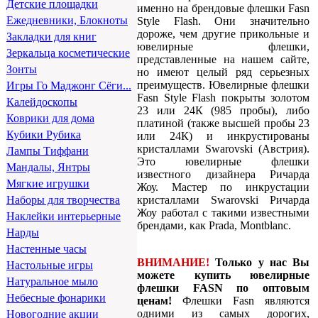
Детские площадки
именно на брендовые флешки Fasn
Ежедневники, Блокноты
Style Flash. Они значительно
дороже, чем другие прикольные и
Закладки для книг
ювелирные флешки,
Зеркальца косметические
представленные на нашем сайте,
Зонты
но имеют целый ряд серьезных
преимуществ. Ювелирные флешки
Игры Го Маджонг Сёги...
Fasn Style Flash покрыты золотом
Калейдоскопы
23 или 24К (985 пробы), либо
Коврики для дома
платиной (также высшей пробы 23
Кубики Рубика
или 24К) и инкрустированы
кристаллами Swarovski (Австрия).
Лампы Тиффани
Это ювелирные флешки
Мандалы, Янтры
известного дизайнера Ричарда
Мягкие игрушки
Жоу. Мастер по инкрустации
кристаллами Swarovski Ричарда
Наборы для творчества
Жоу работал с такими известными
Наклейки интерьерные
брендами, как Prada, Montblanc.
Нарды
Настенные часы
ВНИМАНИЕ!
Только у нас Вы
Настольные игры
можете купить ювелирные
Натуральное мыло
флешки FASN по оптовым
Небесные фонарики
ценам!
Флешки Fasn являются
одними из самых дорогих,
Новогодние акции