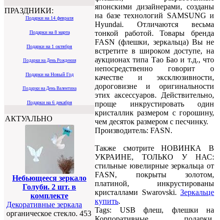
японскими дизайнерами, созданы
ПРАЗДНИКИ:
на базе технологий SAMSUNG и
Подарки на 14 февраля
Hyundai. Отличаются весьма
тонкой работой. Товары бренда
Подарки на 8 марта
FASN (флешки, зеркальца) Вы не
Подарки на 1 октября
встретите в широком доступе, на
аукционах типа Тао Бао и т.д., что
Подарки на День Рождения
непосредственно говорит о
Подарки на Новый Год
качестве и эксклюзивности,
дороговизне и оригинальности
Подарки на День Валентина
этих аксессуаров. Действительно,
проще инкрустировать один
Подарки на 6 декабря
кристаллик размером с горошину,
АКТУАЛЬНО
чем десяток размером с песчинку.
Производитель: FASN.
Также смотрите НОВИНКА В
УКРАИНЕ, ТОЛЬКО У НАС:
стильные ювелирные зеркальца от
FASN, покрыты золотом,
Небьющееся зеркало
платиной, инкрустированы
Голуби. 2 шт. в
кристаллами Swarovski.
Зеркальце
комплекте
купить
.
Декоративные зеркала
Tags: USB флеш, флешки на
органическое стекло. 453
Корпоративные подарки,