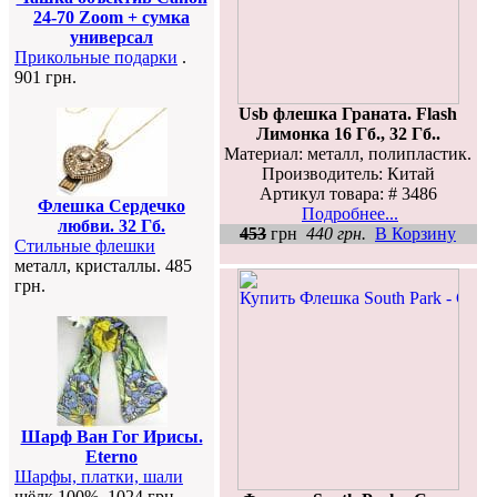
24-70 Zoom + сумка
универсал
Прикольные подарки
.
901 грн.
Usb флешка Граната. Flash
Лимонка 16 Гб., 32 Гб..
Материал: металл, полипластик.
Производитель: Китай
Артикул товара: # 3486
Флешка Сердечко
Подробнее...
любви. 32 Гб.
453
грн
440 грн.
В Корзину
Стильные флешки
металл, кристаллы. 485
грн.
Шарф Ван Гог Ирисы.
Eterno
Шарфы, платки, шали
шёлк 100%. 1024 грн.