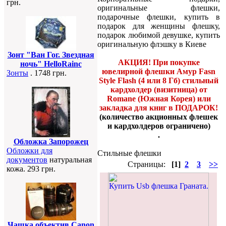
грн.
оригинальные флешки,
подарочные флешки, купить в
подарок для женщины флешку,
подарок любимой девушке, купить
оригинальную флэшку в Киеве
Зонт "Ван Гог. Звездная
АКЦИЯ! При покупке
ночь" HelloRainc
ювелирной флешки Амур Fasn
Зонты
. 1748 грн.
Style Flash (4 или 8 Гб) стильный
кардхолдер (визитница) от
Romane (Южная Корея) или
закладка для книг в ПОДАРОК!
(количество акционных флешек
и кардхолдеров ограничено)
.
Обложка Запорожец
Обложки для
Стильные флешки
документов
натуральная
Страницы:
[1]
2
3
>>
кожа. 293 грн.
Чашка объектив Canon