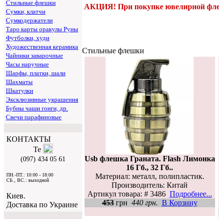
Стильные флешки
АКЦИЯ! При покупке ювелирной флешк
Сумки, клатчи
Сумкодержатели
Таро карты оракулы Руны
Футболки, худи
Художественная керамика
Стильные флешки
Чайники заварочные
Часы наручные
Шарфы, платки, шали
Шахматы
Шкатулки
Эксклюзивные украшения
Бубны чаши гонги, др.
Свечи парафиновые
КОНТАКТЫ
Usb флешка Граната. Flash Лимонка
(097) 434 05 61
16 Гб., 32 Гб..
Материал: металл, полипластик.
ПН.-ПТ.: 10:00 - 18:00
СБ., ВС.: выходной
Производитель: Китай
Артикул товара: # 3486
Подробнее...
Киев.
453
грн
440 грн.
В Корзину
Доставка по Украине