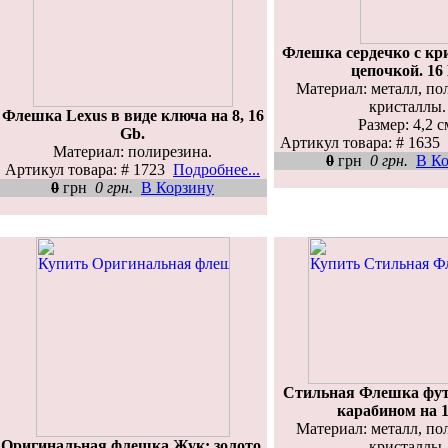
Флешка сердечко с кр
цепочкой. 16
Материал: металл, по
кристаллы.
Флешка Lexus в виде ключа на 8, 16
Размер: 4,2 с
Gb.
Артикул товара: # 1635
Материал: полирезина.
0
грн
0 грн.
В К
Артикул товара: # 1723
Подробнее...
0
грн
0 грн.
В Корзину
Стильная Флешка футб
карабином на 1
Материал: металл, по
Оригинальная флешка Жук: золото,
кристаллы.