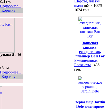
Шарфы, платки,
 0,4 см.
шали
шёлк 100%.
Подробнее...
1024 грн.
 Корзину
Записная
книжка,
ежедневник,
узыка 8 - 16
планнер Ван Гог
Ежедневники,
Блокноты
. 486
0,8 см.
грн.
Подробнее...
 Корзину
Зеркальце Jardin
Dete ювелирное