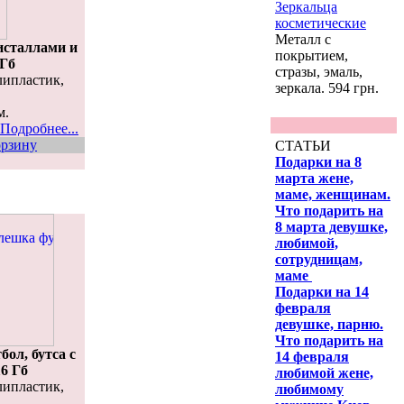
Зеркальца
косметические
Металл с
исталлами и
покрытием,
 Гб
стразы, эмаль,
липластик,
зеркала. 594 грн.
м.
Подробнее...
орзину
СТАТЬИ
Подарки на 8
марта жене,
маме, женщинам.
Что подарить на
8 марта девушке,
любимой,
сотрудницам,
маме
Подарки на 14
февраля
девушке, парню.
Что подарить на
ол, бутса с
14 февраля
6 Гб
любимой жене,
липластик,
любимому