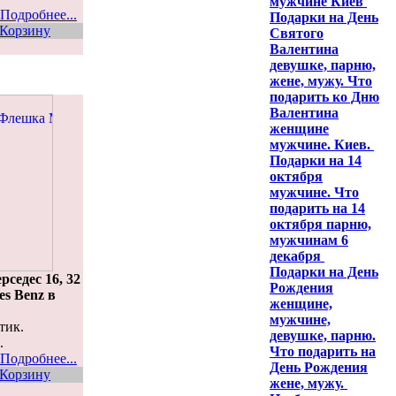
мужчине Киев
Подробнее...
Подарки на День
 Корзину
Святого
Валентина
девушке, парню,
жене, мужу. Что
подарить ко Дню
Валентина
женщине
мужчине. Киев.
Подарки на 14
октября
мужчине. Что
подарить на 14
октября парню,
мужчинам 6
декабря
Подарки на День
седес 16, 32
Рождения
es Benz в
женщине,
мужчине,
тик.
девушке, парню.
.
Что подарить на
Подробнее...
День Рождения
 Корзину
жене, мужу.