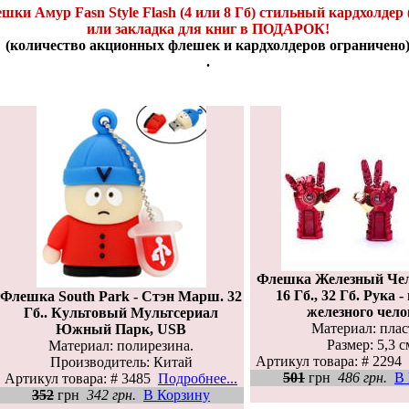
и Амур Fasn Style Flash (4 или 8 Гб) стильный кардхолдер
или закладка для книг в ПОДАРОК!
(количество акционных флешек и кардхолдеров ограничено
.
Флешка Железный Чел
16 Гб., 32 Гб. Рука 
Флешка South Park - Стэн Марш. 32
железного чело
Гб.. Культовый Мультсериал
Материал: плас
Южный Парк, USB
Размер: 5,3 с
Материал: полирезина.
Артикул товара: # 2294
Производитель: Китай
501
грн
486 грн.
В
Артикул товара: # 3485
Подробнее...
352
грн
342 грн.
В Корзину