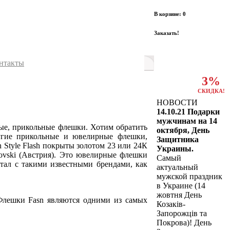
В корзине: 0
Заказать!
нтакты
3%
СКИДКА!
НОВОСТИ
14.10.21 Подарки
мужчинам на 14
ые, прикольные флешки. Хотим обратить
октября, День
ругие прикольные и ювелирные флешки,
Защитника
Style Flash покрыты золотом 23 или 24К
Украины.
ovski (Австрия). Это ювелирные флешки
Самый
отал с такими известными брендами, как
актуальный
мужской праздник
в Украине (14
жовтня День
лешки Fasn являются одними из самых
Козаків-
Запорожців та
Покрова)! День