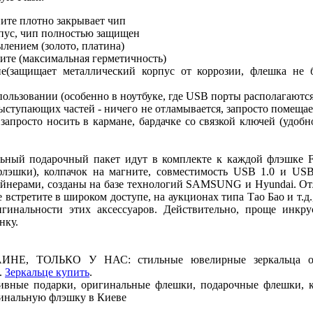
ните плотно закрывает чип
пус, чип полностью защищен
лением (золото, платина)
ите (максимальная герметичность)
е(защищает металлический корпус от коррозии, флешка не б
спользовании (особенно в ноутбуке, где USB порты располагаются 
ыступающих частей - ничего не отламывается, запросто помещае
запросто носить в кармане, бардачке со связкой ключей (удобн
льный подарочный пакет идут в комплекте к каждой флэшке Fa
лэшки), колпачок на магните, совместимость USB 1.0 и USB
йнерами, созданы на базе технологий SAMSUNG и Hyundai. От
встретите в широком доступе, на аукционах типа Тао Бао и т.д.
гинальности этих аксессуаров. Действительно, проще инкру
нку.
НЕ, ТОЛЬКО У НАС: стильные ювелирные зеркальца от 
.
Зеркальце купить
.
ивные подарки, оригинальные флешки, подарочные флешки, 
гинальную флэшку в Киеве