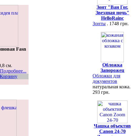
Зонт "Ван Гог.
Звездная ночь"
HelloRainc
Зонты
. 1748 грн.
иновая Fasn
Обложка
0,8 см.
Запорожец
Подробнее...
Обложки для
 Корзину
документов
натуральная кожа.
293 грн.
Чашка объектив
Canon 24-70