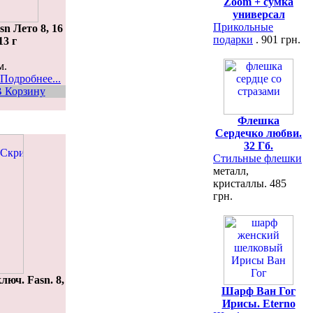
Zoom + сумка
универсал
Прикольные
n Лето 8, 16
подарки
. 901 грн.
13 г
м.
Подробнее...
 Корзину
Флешка
Сердечко любви.
32 Гб.
Стильные флешки
металл,
кристаллы. 485
грн.
юч. Fasn. 8,
Шарф Ван Гог
Ирисы. Eterno