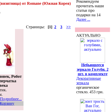
Рекомендуем
 (визитница) от Romane (Южная Корея)
прочитать наши
статьи про
)
подарки на 14
Далее ...
Страницы:
[1]
2
3
>>
АКТУАЛЬНО
Небьющееся
зеркало Голуби. 2
шт. в комплекте
овек, Робот
Декоративные
- перчатка
зеркала
века
органическое
тик.
стекло. 453 грн.
м.
Подробнее...
 Корзину