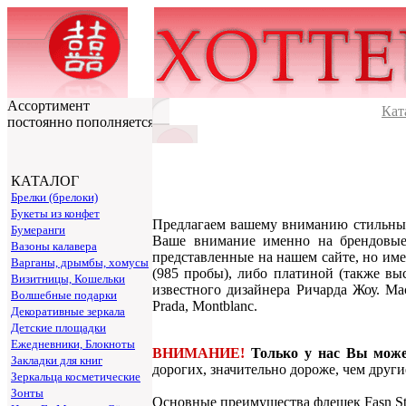
Ассортимент
Кат
постоянно пополняется
КАТАЛОГ
Брелки (брелоки)
Букеты из конфет
Предлагаем вашему вниманию стильн
Бумеранги
Ваше внимание именно на брендовые 
Вазоны калавера
представленные на нашем сайте, но им
Варганы, дрымбы, хомусы
(985 пробы), либо платиной (также в
Визитницы, Кошельки
известного дизайнера Ричарда Жоу. Ма
Волшебные подарки
Prada, Montblanc.
Декоративные зеркала
Детские площадки
Ежедневники, Блокноты
ВНИМАНИЕ!
Только у нас Вы мож
Закладки для книг
дорогих, значительно дороже, чем друг
Зеркальца косметические
Зонты
Основные преимущества флешек Fasn Sty