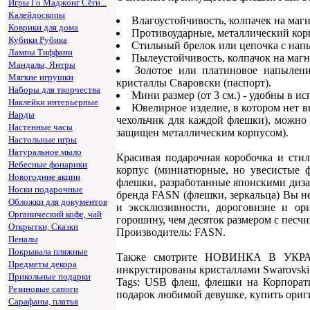
Игры Го Маджонг Сёги...
Калейдоскопы
Влагоустойчивость, колпачек на маг
Коврики для дома
Противоударные, металлический кор
Кубики Рубика
Стильный брелок или цепочка с напы
Лампы Тиффани
Пылеустойчивость, колпачок на магн
Мандалы, Янтры
Золотое или платиновое напылени
Мягкие игрушки
кристаллы Сваровски (паспорт).
Наборы для творчества
Мини размер (от 3 см.) - удобны в и
Наклейки интерьерные
Ювелирное изделие, в котором нет в
Нарды
чехольчик для каждой флешки), можно 
Настенные часы
защищен металлическим корпусом).
Настольные игры
Натуральное мыло
Красивая подарочная коробочка и сти
Небесные фонарики
корпус (миниатюрные, но увесистые ф
Новогодние акции
флешки, разработанные японскими диза
Носки подарочные
бренда FASN (флешки, зеркальца) Вы не 
Обложки для документов
и эксклюзивности, дороговизне и ори
Органический кофе, чай
горошину, чем десяток размером с песчи
Открытки, Сказки
Производитель: FASN.
Пеналы
Покрывала пляжные
Также смотрите НОВИНКА В УКРАИ
Предметы декора
инкрустированы кристаллами Swarovski
Прикольные подарки
Tags: USB флеш, флешки на Корпорат
Резиновые сапоги
подарок любимой девушке, купить ори
Сарафаны, платья