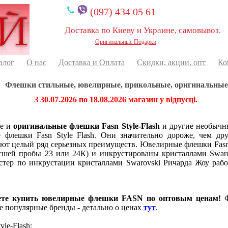
(097) 434 05 61
Доставка по Киеву и Украине, самовывоз.
Оригинальные Подарки
алог
О нас
Доставка и Оплата
Скидки, акции, опт
Ко
Флешки стильные, ювелирные, прикольные, оригинальные
З 30.07.2026 по 18.08.2026 магазин у відпусці.
ые и
оригинальные флешки
Fasn Style-Flash
и другие необычн
флешки Fasn Style Flash. Они значительно дороже, чем д
еют целый ряд серьезных преимуществ. Ювелирные флешки Fasn 
ысшей пробы 23 или 24К) и инкрустированы кристаллами Swar
стер по инкрустации кристаллами Swarovski Ричарда Жоу раб
ете купить ювелирные флешки FASN по оптовым ценам!
Ф
ие популярные бренды - детально о ценах
тут
.
le-Flash: