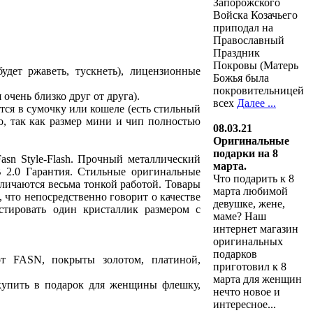
Запорожского
Войска Козачьего
приподал на
Православный
Праздник
Покровы (Матерь
удет ржаветь, тускнеть), лицензионные
Божья была
покровительницей
очень близко друг от друга).
всех
Далее ...
тся в сумочку или кошеле (есть стильный
о, так как размер мини и чип полностью
08.03.21
Оригинальные
подарки на 8
sn Style-Flash. Прочный металлический
марта.
 2.0 Гарантия. Стильные оригинальные
Что подарить к 8
личаются весьма тонкой работой. Товары
марта любимой
, что непосредственно говорит о качестве
девушке, жене,
стировать один кристаллик размером с
маме? Наш
интернет магазин
оригинальных
подарков
FASN, покрыты золотом, платиной,
приготовил к 8
марта для женщин
купить в подарок для женщины флешку,
нечто новое и
интересное...