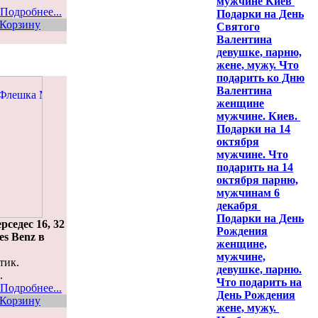
мужчине Киев
Подробнее...
Подарки на День
 Корзину
Святого
Валентина
девушке, парню,
жене, мужу. Что
подарить ко Дню
Валентина
женщине
мужчине. Киев.
Подарки на 14
октября
мужчине. Что
подарить на 14
октября парню,
мужчинам 6
декабря
Подарки на День
седес 16, 32
Рождения
es Benz в
женщине,
мужчине,
тик.
девушке, парню.
.
Что подарить на
Подробнее...
День Рождения
 Корзину
жене, мужу.