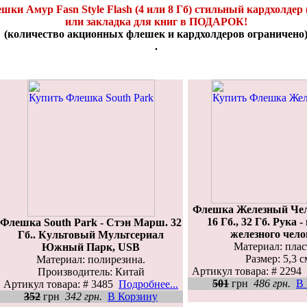
и Амур Fasn Style Flash (4 или 8 Гб) стильный кардхолдер
или закладка для книг в ПОДАРОК!
(количество акционных флешек и кардхолдеров ограничено
.
Флешка Железный Чел
16 Гб., 32 Гб. Рука 
Флешка South Park - Стэн Марш. 32
железного чело
Гб.. Культовый Мультсериал
Материал: плас
Южный Парк, USB
Размер: 5,3 с
Материал: полирезина.
Артикул товара: # 2294
Производитель: Китай
501
грн
486 грн.
В
Артикул товара: # 3485
Подробнее...
352
грн
342 грн.
В Корзину