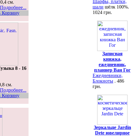
Шарфы, платки,
 0,4 см.
шали
шёлк 100%.
Подробнее...
1024 грн.
 Корзину
Записная
книжка,
ежедневник,
узыка 8 - 16
планнер Ван Гог
Ежедневники,
Блокноты
. 486
0,8 см.
грн.
Подробнее...
 Корзину
Зеркальце Jardin
Dete ювелирное