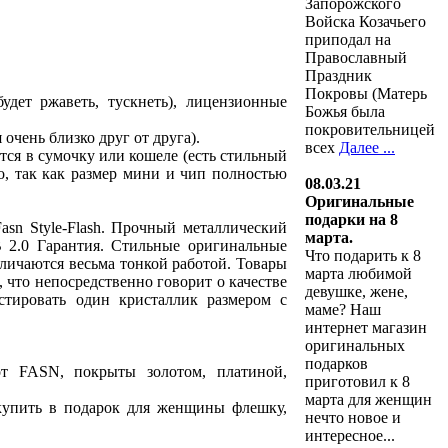
Запорожского
Войска Козачьего
приподал на
Православный
Праздник
Покровы (Матерь
удет ржаветь, тускнеть), лицензионные
Божья была
покровительницей
очень близко друг от друга).
всех
Далее ...
тся в сумочку или кошеле (есть стильный
о, так как размер мини и чип полностью
08.03.21
Оригинальные
подарки на 8
sn Style-Flash. Прочный металлический
марта.
 2.0 Гарантия. Стильные оригинальные
Что подарить к 8
личаются весьма тонкой работой. Товары
марта любимой
, что непосредственно говорит о качестве
девушке, жене,
стировать один кристаллик размером с
маме? Наш
интернет магазин
оригинальных
подарков
FASN, покрыты золотом, платиной,
приготовил к 8
марта для женщин
купить в подарок для женщины флешку,
нечто новое и
интересное...