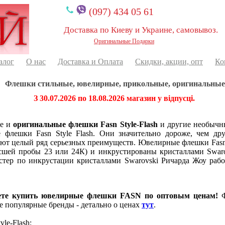
(097) 434 05 61
Доставка по Киеву и Украине, самовывоз.
Оригинальные Подарки
алог
О нас
Доставка и Оплата
Скидки, акции, опт
Ко
Флешки стильные, ювелирные, прикольные, оригинальные
З 30.07.2026 по 18.08.2026 магазин у відпусці.
ые и
оригинальные флешки
Fasn Style-Flash
и другие необычн
флешки Fasn Style Flash. Они значительно дороже, чем д
еют целый ряд серьезных преимуществ. Ювелирные флешки Fasn 
ысшей пробы 23 или 24К) и инкрустированы кристаллами Swar
стер по инкрустации кристаллами Swarovski Ричарда Жоу раб
ете купить ювелирные флешки FASN по оптовым ценам!
Ф
ие популярные бренды - детально о ценах
тут
.
le-Flash: