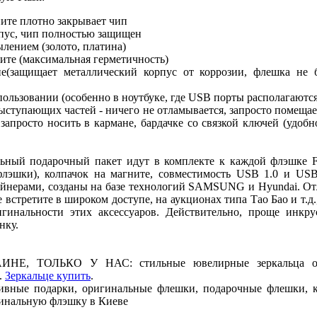
ните плотно закрывает чип
пус, чип полностью защищен
лением (золото, платина)
ите (максимальная герметичность)
е(защищает металлический корпус от коррозии, флешка не б
спользовании (особенно в ноутбуке, где USB порты располагаются 
ыступающих частей - ничего не отламывается, запросто помещае
запросто носить в кармане, бардачке со связкой ключей (удобн
льный подарочный пакет идут в комплекте к каждой флэшке Fa
лэшки), колпачок на магните, совместимость USB 1.0 и USB
йнерами, созданы на базе технологий SAMSUNG и Hyundai. От
встретите в широком доступе, на аукционах типа Тао Бао и т.д.
гинальности этих аксессуаров. Действительно, проще инкру
нку.
НЕ, ТОЛЬКО У НАС: стильные ювелирные зеркальца от 
.
Зеркальце купить
.
ивные подарки, оригинальные флешки, подарочные флешки, 
гинальную флэшку в Киеве