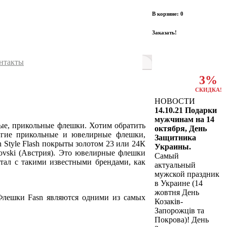
В корзине: 0
Заказать!
нтакты
3%
СКИДКА!
НОВОСТИ
14.10.21 Подарки
мужчинам на 14
ые, прикольные флешки. Хотим обратить
октября, День
ругие прикольные и ювелирные флешки,
Защитника
Style Flash покрыты золотом 23 или 24К
Украины.
ovski (Австрия). Это ювелирные флешки
Самый
отал с такими известными брендами, как
актуальный
мужской праздник
в Украине (14
жовтня День
лешки Fasn являются одними из самых
Козаків-
Запорожців та
Покрова)! День