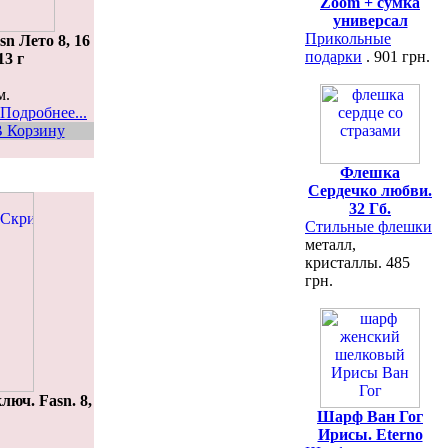
Zoom + сумка
универсал
Прикольные
n Лето 8, 16
подарки
. 901 грн.
13 г
м.
Подробнее...
 Корзину
Флешка
Сердечко любви.
32 Гб.
Стильные флешки
металл,
кристаллы. 485
грн.
юч. Fasn. 8,
Шарф Ван Гог
Ирисы. Eterno