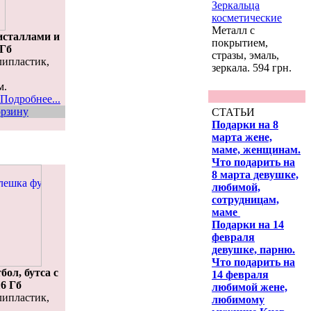
Зеркальца
косметические
Металл с
исталлами и
покрытием,
 Гб
стразы, эмаль,
липластик,
зеркала. 594 грн.
м.
Подробнее...
орзину
СТАТЬИ
Подарки на 8
марта жене,
маме, женщинам.
Что подарить на
8 марта девушке,
любимой,
сотрудницам,
маме
Подарки на 14
февраля
девушке, парню.
Что подарить на
ол, бутса с
14 февраля
6 Гб
любимой жене,
липластик,
любимому