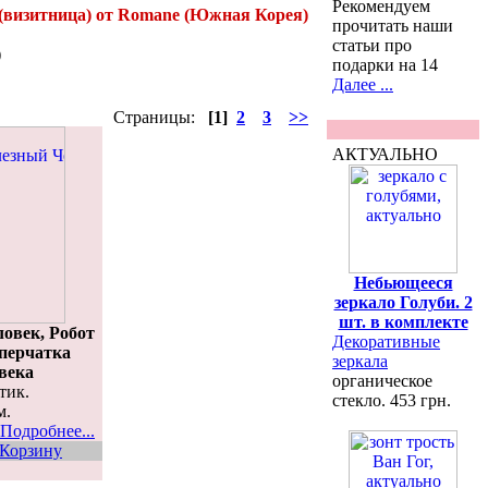
Рекомендуем
 (визитница) от Romane (Южная Корея)
прочитать наши
статьи про
)
подарки на 14
Далее ...
Страницы:
[1]
2
3
>>
АКТУАЛЬНО
Небьющееся
зеркало Голуби. 2
шт. в комплекте
овек, Робот
Декоративные
- перчатка
зеркала
века
органическое
тик.
стекло. 453 грн.
м.
Подробнее...
 Корзину