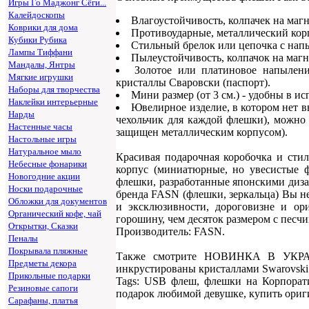
Игры Го Маджонг Сёги...
Калейдоскопы
Влагоустойчивость, колпачек на маг
Коврики для дома
Противоударные, металлический кор
Кубики Рубика
Стильный брелок или цепочка с напы
Лампы Тиффани
Пылеустойчивость, колпачок на магн
Мандалы, Янтры
Золотое или платиновое напылени
Мягкие игрушки
кристаллы Сваровски (паспорт).
Наборы для творчества
Мини размер (от 3 см.) - удобны в и
Наклейки интерьерные
Ювелирное изделие, в котором нет в
Нарды
чехольчик для каждой флешки), можно 
Настенные часы
защищен металлическим корпусом).
Настольные игры
Натуральное мыло
Красивая подарочная коробочка и сти
Небесные фонарики
корпус (миниатюрные, но увесистые ф
Новогодние акции
флешки, разработанные японскими диза
Носки подарочные
бренда FASN (флешки, зеркальца) Вы не 
Обложки для документов
и эксклюзивности, дороговизне и ори
Органический кофе, чай
горошину, чем десяток размером с песчи
Открытки, Сказки
Производитель: FASN.
Пеналы
Покрывала пляжные
Также смотрите НОВИНКА В УКРАИ
Предметы декора
инкрустированы кристаллами Swarovski
Прикольные подарки
Tags: USB флеш, флешки на Корпорат
Резиновые сапоги
подарок любимой девушке, купить ори
Сарафаны, платья