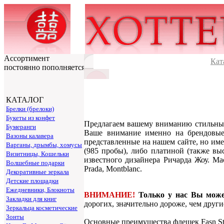
Ассортимент
Кат
постоянно пополняется
КАТАЛОГ
Брелки (брелоки)
Букеты из конфет
Предлагаем вашему вниманию стильн
Бумеранги
Ваше внимание именно на брендовые 
Вазоны калавера
представленные на нашем сайте, но им
Варганы, дрымбы, хомусы
(985 пробы), либо платиной (также в
Визитницы, Кошельки
известного дизайнера Ричарда Жоу. Ма
Волшебные подарки
Prada, Montblanc.
Декоративные зеркала
Детские площадки
Ежедневники, Блокноты
ВНИМАНИЕ!
Только у нас Вы мож
Закладки для книг
дорогих, значительно дороже, чем друг
Зеркальца косметические
Зонты
Основные преимущества флешек Fasn Sty