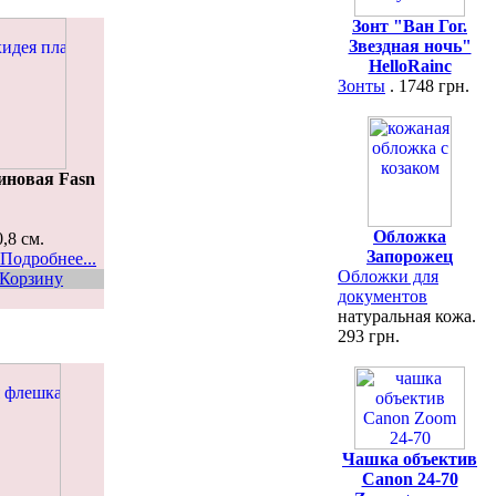
Зонт "Ван Гог.
Звездная ночь"
HelloRainc
Зонты
. 1748 грн.
иновая Fasn
Обложка
0,8 см.
Запорожец
Подробнее...
Обложки для
 Корзину
документов
натуральная кожа.
293 грн.
Чашка объектив
Canon 24-70