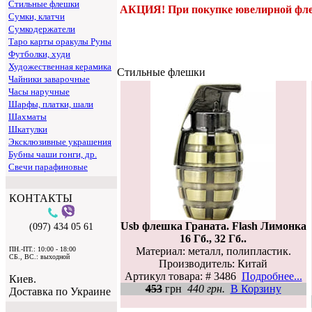
Стильные флешки
АКЦИЯ! При покупке ювелирной флешк
Сумки, клатчи
Сумкодержатели
Таро карты оракулы Руны
Футболки, худи
Художественная керамика
Стильные флешки
Чайники заварочные
Часы наручные
Шарфы, платки, шали
Шахматы
Шкатулки
Эксклюзивные украшения
Бубны чаши гонги, др.
Свечи парафиновые
КОНТАКТЫ
Usb флешка Граната. Flash Лимонка
(097) 434 05 61
16 Гб., 32 Гб..
Материал: металл, полипластик.
ПН.-ПТ.: 10:00 - 18:00
СБ., ВС.: выходной
Производитель: Китай
Артикул товара: # 3486
Подробнее...
Киев.
453
грн
440 грн.
В Корзину
Доставка по Украине