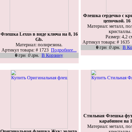
Флешка сердечко с кр
цепочкой. 16
Материал: металл, по
кристаллы.
Флешка Lexus в виде ключа на 8, 16
Размер: 4,2 с
Gb.
Артикул товара: # 1635
Материал: полирезина.
0
грн
0 грн.
В К
Артикул товара: # 1723
Подробнее...
0
грн
0 грн.
В Корзину
Стильная Флешка футб
карабином на 1
Материал: металл, по
Оригинальная флешка Жук: золото,
кристаллы.