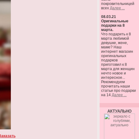
покровительницей
всех
Далее ...
08.03.21
Оригинальные
подарки на 8
марта.
Что подарить к 8
марта любимой
девушке, жене,
маме? Наш
интернет магазин
оригинальных
подарков
приготовил к 8
марта для женщин
нечто новое и
интересное...
Рекомендуем
прочитать наши
статьи про подарки
на 14
Далее ...
АКТУАЛЬНО
Заказать