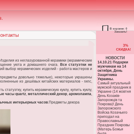
з.
В корзине: 0
Заказать!
онтакты
3%
СКИДКА!
НОВОСТИ
 Изделия из неглазурованной керамики (керамические
14.10.21 Подарки
щущение уюта и домашнего очага.
Все статуэтки не
мужчинам на 14
ий выбор керамических изделий - работа мастеров и
октября, День
Защитника
предметы довольно тяжелые), некоторые украшены
Украины.
олненные из дешёвых китайских материалов - гипс,
Самый актуальный
мужской праздник в
 статуэтку, купить керамическую куклу, купить куклу,
Украине (14 жовтня
ые часы quartz
,
металлический декор
,
аромолампа
,
День Козаків-
Запорожців та
бычных интерьерных часов
.Предметы декора
Покрова)! День
Запорожского
Войска Козачьего
приподал на
Православный
Праздник Покровы
(Матерь Божья
была