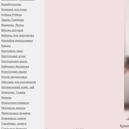
Калейдоскопы
Коврики для дома
Кубики Рубика
Лампы Тиффани
Мандалы, Янтры
Мягкие игрушки
Наборы для творчества
Наклейки интерьерные
Нарды
Настенные часы
Настольные игры
Натуральное мыло
Небесные фонарики
Новогодние акции
Носки подарочные
Обложки для документов
Органический кофе, чай
Открытки, Сказки
Пеналы
Покрывала пляжные
Предметы декора
Прикольные подарки
Резиновые сапоги
Сарафаны, платья
Купи
Стильные флешки