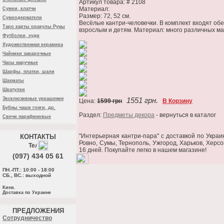
Артикул товара: # 2108
Материал:
Сумки, клатчи
Размер: 72, 52 см.
Сумкодержатели
Весёлые кантри-человечки. В комплект входят обе
Таро карты оракулы Руны
взрослым и детям. Материал: много различных ма
Футболки, худи
Художественная керамика
Чайники заварочные
Часы наручные
Шарфы, платки, шали
Шахматы
Шкатулки
Эксклюзивные украшения
1551 грн.
Цена:
1599 грн
В Корзину
Бубны чаши гонги, др.
Раздел:
Предметы декора
- вернуться в каталог
Свечи парафиновые
"Интерьерная кантри-пара" c доставкой по Украи
КОНТАКТЫ
Ровно, Сумы, Тернополь, Ужгород, Харьков, Херсо
16 дней. Покупайте легко в нашем магазине!
(097) 434 05 61
ПН.-ПТ.: 10:00 - 18:00
СБ., ВС.: выходной
Киев.
Доставка по Украине
ПРЕДЛОЖЕНИЯ
Cотрудничество