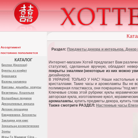
Ката
Ассортимент
Раздел:
Предметы декора и интерьера. Декор 
постоянно пополняется
КАТАЛОГ
Интернет-магазин Хотей предлагает Вам различны
Брелки (брелоки)
статуэтки), сделанные вручную, обладают нев
покрыты эмалями (некоторые из них можно увид
Букеты из конфет
дизайнеров.
Бумеранги
В УКРАИНЕ ТОЛЬКО У НАС! Наши настольные кв
Вазоны калавера
кристаллами. Такие часы и аромолампы Вы не в
Варганы, дрымбы, хомусы
полимерная пластмасса, они покрашены "под метал
Ключевые слова этой рубрики: куклы керамические,
Визитницы, Кошельки
авторская кукла, изготовление кукол, керамически
Волшебные подарки
аромалампы
, купить предметы декора, купить т
Декоративные зеркала
Также смотрите РАЗДЕЛ:
Настенные часы Enesc
Детские площадки
Ежедневники, Блокноты
Закладки для книг
Зеркальца косметические
Зонты
Игры Го Маджонг Сёги...