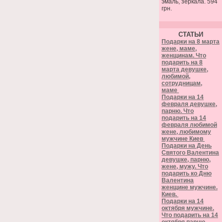
эмаль, зеркала. 594
грн.
СТАТЬИ
Подарки на 8 марта
жене, маме,
женщинам. Что
подарить на 8
марта девушке,
любимой,
сотрудницам,
маме
Подарки на 14
февраля девушке,
парню. Что
подарить на 14
февраля любимой
жене, любимому
мужчине Киев
Подарки на День
Святого Валентина
девушке, парню,
жене, мужу. Что
подарить ко Дню
Валентина
женщине мужчине.
Киев.
Подарки на 14
октября мужчине.
Что подарить на 14