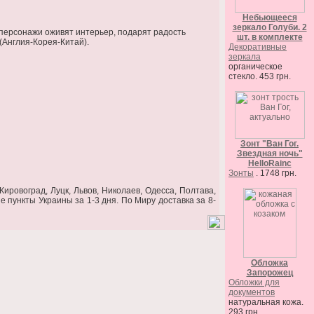
Небьющееся
зеркало Голуби. 2
е персонажи оживят интерьер, подарят радость
шт. в комплекте
(Англия-Корея-Китай).
Декоративные
зеркала
органическое
стекло. 453 грн.
Зонт "Ван Гог.
Звездная ночь"
HelloRainc
Зонты
. 1748 грн.
ировоград, Луцк, Львов, Николаев, Одесса, Полтава,
е пункты Украины за 1-3 дня. По Миру доставка за 8-
Обложка
Запорожец
Обложки для
документов
натуральная кожа.
293 грн.