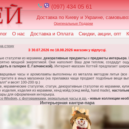
(097) 434 05 61
Доставка по Киеву и Украине, самовыво
Оригинальные Подарки
лог
О нас
Доставка и Оплата
Скидки, акции, опт
К
на стену
З 30.07.2026 по 18.08.2026 магазин у відпусці.
е статуэтки из керамики,
декоративные предметы
и
предметы интерьера
.
ероятно мощной энергетикой. Они наполнят Ваш дом теплом, создадут о
еть в галерее Е. Гапчинской).
Интернет-магазин Хоттей предлагает широк
арцевые часы и аромолампы выполнены из металла методом литья (все 
стретите в иных магазинах (на прилавках чаще продают подобные вещи вып
л" и весят 100-200 гр.)
 керамические статуэтки, статуи, декоративные статуэтки из керамики, купить
е изделия, изделия из керамики, хенд мэйд (хэнд мейд, hand made),
настольн
овары для оформления интерьера.
o Wisdom, с фоторамками, зеркальные часы и др.
- новые коллекции нео
Интерьерная кантри-пара