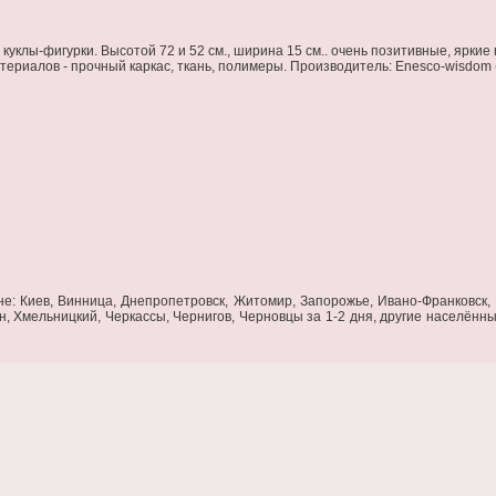
 куклы-фигурки. Высотой 72 и 52 см., ширина 15 см.. очень позитивные, ярки
териалов - прочный каркас, ткань, полимеры. Производитель: Enesco-wisdom 
не: Киев, Винница, Днепропетровск, Житомир, Запорожье, Ивано-Франковск, К
н, Хмельницкий, Черкассы, Чернигов, Черновцы за 1-2 дня, другие населённы