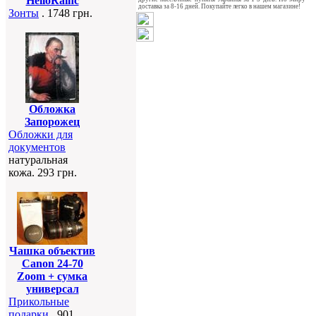
HelloRainc
доставка за 8-16 дней. Покупайте легко в нашем магазине!
Зонты
. 1748 грн.
Обложка
Запорожец
Обложки для
документов
натуральная
кожа. 293 грн.
Чашка объектив
Canon 24-70
Zoom + сумка
универсал
Прикольные
подарки
. 901