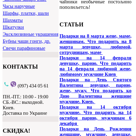
чайники необычные постољнно
Часы наручные
пополнљетсљ!
Шарфы, платки, шали
Шахматы
СТАТЬИ
Шкатулки
Эксклюзивные украшения
Подарки на 8 марта жене, маме,
Бубны чаши гонги, др.
женщинам. Что подарить на 8
марта девушке, любимой,
Свечи парафиновые
сотрудницам, маме
Подарки на 14 февраля
девушке, парню. Что подарить
КОНТАКТЫ
на 14 февраля любимой жене,
любимому мужчине Киев
Подарки на День Святого
Валентина девушке, парню,
(097) 434 05 61
жене, мужу. Что подарить ко
Дню Валентина женщине
ПН.-ПТ.: 10:00 - 19:00
мужчине. Киев.
СБ.-ВС.: выходной.
Подарки на 14 октября
Киев.
мужчине. Что подарить на 14
Доставка по Украине
октября парню, мужчинам 6
декабря
Подарки на День Рождения
СКИДКА!
женщине, мужчине, девушке,