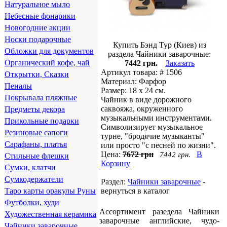
Натуральное мыло
Небесные фонарики
Новогодние акции
Носки подарочные
Купить Бэнд Тур (Киев) из
Обложки для документов
раздела Чайники заварочные:
Органический кофе, чай
7442 грн.
Заказать
Артикул товара: # 1506
Открытки, Сказки
Материал: Фарфор
Пеналы
Размер: 18 х 24 см.
Покрывала пляжные
Чайник в виде дорожного
саквояжа, окруженного
Предметы декора
музыкальными инструментами.
Прикольные подарки
Символизирует музыкальное
Резиновые сапоги
турне, "бродячие музыканты"
Сарафаны, платья
или просто "с песней по жизни".
Цена:
7672 грн
В
7442 грн.
Стильные флешки
Корзину
Сумки, клатчи
Сумкодержатели
Раздел:
Чайники заварочные
-
вернуться в каталог
Таро карты оракулы Руны
Футболки, худи
Ассортимент разедела Чайники
Художественная керамика
заварочные английские, чудо-
Чайники заварочные