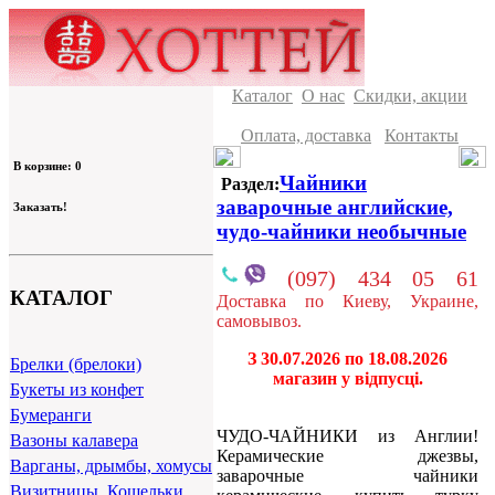
Каталог
О нас
Скидки, акции
Оплата, доставка
Контакты
В корзине: 0
Чайники
Раздел:
заварочные английские,
Заказать!
чудо-чайники необычные
(097) 434 05 61
КАТАЛОГ
Доставка по Киеву, Украине,
самовывоз.
З 30.07.2026 по 18.08.2026
Брелки (брелоки)
магазин у відпусці.
Букеты из конфет
Бумеранги
ЧУДО-ЧАЙНИКИ из Англии!
Вазоны калавера
Керамические джезвы,
Варганы, дрымбы, хомусы
заварочные чайники
Визитницы, Кошельки