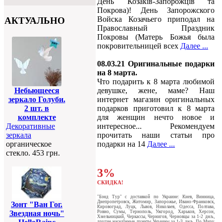
День Козаків-Запорожців та
Покрова)! День Запорожского
Войска Козачьего приподал на
АКТУАЛЬНО
Православный Праздник
Покровы (Матерь Божья была
покровительницей всех
Далее ...
08.03.21 Оригинальные подарки
на 8 марта.
Что подарить к 8 марта любимой
девушке, жене, маме? Наш
Небьющееся
интернет магазин оригинальных
зеркало Голуби.
подарков приготовил к 8 марта
2 шт. в
для женщин нечто новое и
комплекте
интересное... Рекомендуем
Декоративные
прочитать наши статьи про
зеркала
подарки на 14
Далее ...
органическое
стекло. 453 грн.
3%
СКИДКА!
"Бэнд Тур" c доставкой по Украине: Киев, Винница,
Днепропетровск, Житомир, Запорожье, Ивано-Франковск,
Зонт "Ван Гог.
Кировоград, Луцк, Львов, Николаев, Одесса, Полтава,
Ровно, Сумы, Тернополь, Ужгород, Харьков, Херсон,
Звездная ночь"
Хмельницкий, Черкассы, Чернигов, Черновцы за 1-2 днљ,
другие населЈнные пункты Украины за 1-3 днљ. По Миру