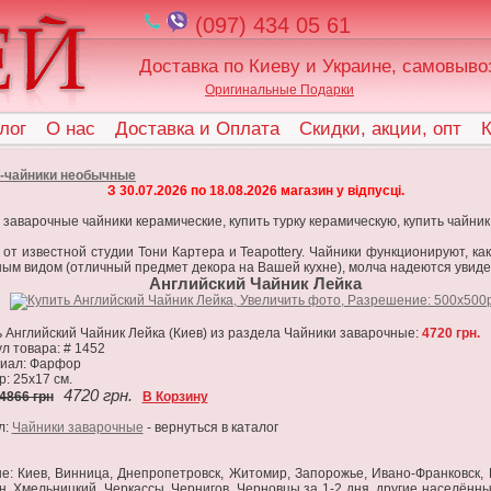
(097) 434 05 61
Доставка по Киеву и Украине, самовыво
Оригинальные Подарки
лог
О нас
Доставка и Оплата
Скидки, акции, опт
К
о-чайники необычные
З 30.07.2026 по 18.08.2026 магазин у відпусці.
аварочные чайники керамические, купить турку керамическую, купить чайник
т известной студии Тони Картера и Teapottery. Чайники функционируют, как
ным видом (отличный предмет декора на Вашей кухне), молча надеются увиде
Английский Чайник Лейка
 Английский Чайник Лейка (Киев) из раздела Чайники заварочные:
4720 грн.
л товара: # 1452
иал: Фарфор
: 25х17 см.
4720 грн.
4866 грн
В Корзину
л:
Чайники заварочные
- вернуться в каталог
не: Киев, Винница, Днепропетровск, Житомир, Запорожье, Ивано-Франковск, К
н, Хмельницкий, Черкассы, Чернигов, Черновцы за 1-2 дня, другие населённы