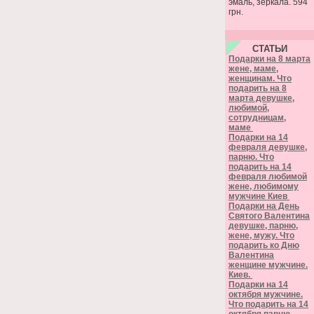
эмаль, зеркала. 594
грн.
СТАТЬИ
Подарки на 8 марта
жене, маме,
женщинам. Что
подарить на 8
марта девушке,
любимой,
сотрудницам,
маме
Подарки на 14
февраля девушке,
парню. Что
подарить на 14
февраля любимой
жене, любимому
мужчине Киев
Подарки на День
Святого Валентина
девушке, парню,
жене, мужу. Что
подарить ко Дню
Валентина
женщине мужчине.
Киев.
Подарки на 14
октября мужчине.
Что подарить на 14