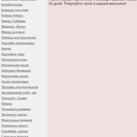
16 дней. Покупайте легко в нашем магазине!
Калейдоскопы
Коврики для дома
Кубики Рубика
Лампы Тиффани
Мандалы, Янтры
Мягкие игрушки
Наборы для творчества
Наклейки интерьерные
Нарды
Настенные часы
Настольные игры
Натуральное мыло
Небесные фонарики
Новогодние акции
Носки подарочные
Обложки для документов
Органический кофе, чай
Открытки, Сказки
Пеналы
Покрывала пляжные
Предметы декора
Прикольные подарки
Резиновые сапоги
Сарафаны, платья
Стильные флешки