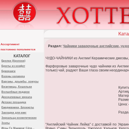
Ката
Ассортимент
Раздел:
Чайники заварочные английские, чуд
постоянно пополняется
КАТАЛОГ
ЧУДО-ЧАЙНИКИ из Англии! Керамические джезвы, з
Брелки (брелоки)
Фарфоровые заварочные чудо чайники из Англии о
Букеты из конфет
только) чай, радуют Ваши глаза своим неординар
Бумеранги
Вазоны калавера
Варганы, дрымбы, хомусы
Визитницы, Кошельки
Купить
Артику
Волшебные подарки
Матер
Декоративные зеркала
Размер
Детские площадки
Цена:
Ежедневники, Блокноты
Разде
Закладки для книг
Зеркальца косметические
Зонты
"Английский Чайник Лейка" c доставкой по Украи
Ровно, Сумы, Тернополь, Ужгород, Харьков, Херсо
Игры Го Маджонг Сёги...