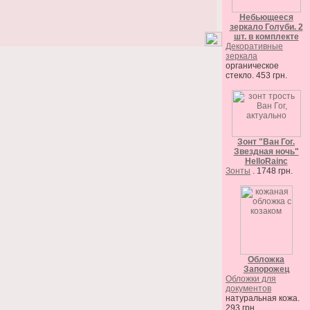
Небьющееся
зеркало Голуби. 2
шт. в комплекте
Декоративные
зеркала
органическое
стекло. 453 грн.
Зонт "Ван Гог.
Звездная ночь"
HelloRainc
Зонты
. 1748 грн.
Обложка
Запорожец
Обложки для
документов
натуральная кожа.
293 грн.