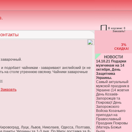
з.
В корзине: 0
Заказать!
онтакты
3%
СКИДКА!
НОВОСТИ
 заварочный.
14.10.21 Подарки
мужчинам на 14
 и подобает чайникам - заваривают английский (и не
октября, День
ть на столе утреннюю овсянку. Чайники заварочные
Защитника
Украины.
Самый актуальный
мужской праздник в
Заказать
Украине (14 жовтня
День Козаків-
Запорожців та
Покрова)! День
Запорожского
Войска Козачьего
приподал на
Православный
Праздник Покровы
ировоград, Луцк, Львов, Николаев, Одесса, Полтава,
(Матерь Божья
е пункты Украины за 1-3 дня. По Миру доставка за 8-
была