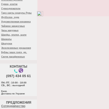
Сумки, клатчи
Сумкодержатели
Таро карты оракулы Руны
Футболки, худи
Художественная керамика
Чайники заварочные
Часы наручные
Шарфы, платки, шали
Шахматы
Шкатулки
Эксклюзивные украшения
Бубны чаши гонги, др.
Свечи парафиновые
КОНТАКТЫ
(097) 434 05 61
ПН.-ПТ.: 10:00 - 18:00
СБ., ВС.: выходной
Киев.
Доставка по Украине
ПРЕДЛОЖЕНИЯ
Cотрудничество