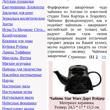
Детские площадки
Ежедневники, Блокноты
Фарфоровые заварочные чудо
чайники из Англии от известной
Закладки для книг
студии Тони Картера и Teapottery.
Зеркальца косметические
Чайники функционируют, как и
Зонты
подобает чайникам - заваривают
английский (и не только) чай,
Игры Го Маджонг Сёги...
радуют Ваши глаза своим
Калейдоскопы
неординарным видом (отличный
Коврики для дома
предмет декора на Вашей кухне),
Кубики Рубика
молча надеются увидеть на столе
утреннюю овсянку. Чайники
Лампы Тиффани
заварочные
Страницы:
[1]
2
>>
Мандалы, Янтры
Мягкие игрушки
Наборы для творчества
Наклейки интерьерные
Нарды
Настенные часы
Настольные игры
Натуральное мыло
Чайник Star Wars Дарт Вэйдер
Материал: керамика.
Небесные фонарики
Размер: 24,5 * 17 * 15,5 см.
Новогодние акции