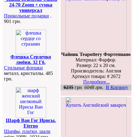
24-70 Zoom + сумка
универсал
Прикольные подарки
.
901 грн.
Чайник Teapottery Фортепиано
Флешка Сердечко
Материал: Фарфор.
любви. 32 Гб.
Размер: 22 х 20 см.
Стильные флешки
Производитель: Англия
металл, кристаллы. 485
Артикул товара: # 2672
грн.
Подробнее...
6235
грн
6048 грн.
В Корзину
Шарф Ван Гог Ирисы.
Eterno
Шарфы, платки, шали
шёлк 100%. 1024 грн.