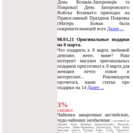
День Козаків-Запорожців та
Покрова)! День Запорожского
Войска Козачьего приподал на
Православный Праздник Покровы
(Матерь Божья была
покровительницей всех
Далее ...
08.03.21 Оригинальные подарки
на 8 марта.
Что подарить к 8 марта любимой
девушке, жене, маме? Наш
интернет магазин оригинальных
подарков приготовил к 8 марта для
женщин нечто новое и
интересное... Рекомендуем
прочитать наши статьи про
подарки на 14
Далее ...
3%
СКИДКА!
Чайники заварочные английские,
чудо-чайники необычные
c доставкой по
Украине: Киев, Винница, Днепропетровск, Житомир,
Запорожье, Ивано-Франковск, Кировоград, Луцк, Львов,
Николаев, Одесса, Полтава, Ровно, Сумы, Тернополь,