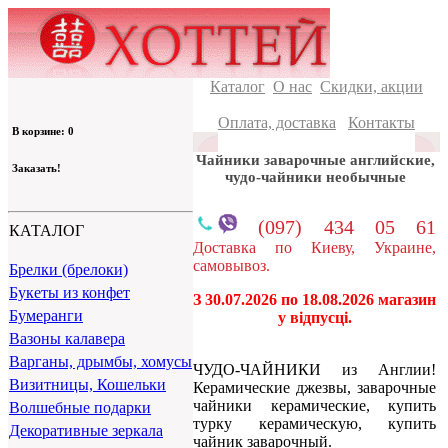
Каталог
О нас
Скидки, акции
Оплата, доставка
Контакты
В корзине: 0
Чайники заварочные английские,
Заказать!
чудо-чайники необычные
(097) 434 05 61
КАТАЛОГ
Доставка по Киеву, Украине,
самовывоз.
Брелки (брелоки)
Букеты из конфет
З 30.07.2026 по 18.08.2026 магазин
Бумеранги
у відпусці.
Вазоны калавера
Варганы, дрымбы, хомусы
ЧУДО-ЧАЙНИКИ из Англии!
Визитницы, Кошельки
Керамические джезвы, заварочные
чайники керамические, купить
Волшебные подарки
турку керамическую, купить
Декоративные зеркала
чайник заварочный.