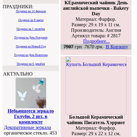
КЕрамический чайник День
ПРАЗДНИКИ:
английской выпечки - Bakery
Подарки на 14 февраля
Day
Материал: Фарфор.
Подарки на 8 марта
Размер: 29 х 19 х 11 см.
Подарки на 1 октября
Производитель: Англия
Артикул товара: # 2817
Подарки на День Рождения
Подробнее...
7907
грн
7670 грн.
В Корзину
Подарки на Новый Год
Подарки на День Валентина
Подарки на 6 декабря
АКТУАЛЬНО
Небьющееся зеркало
Голуби. 2 шт. в
Большой Керамический
комплекте
чайник Писатель Хэрриот
Декоративные зеркала
Материал: Фарфор.
органическое стекло. 453
Размер: 29 х 22 х 12 см.