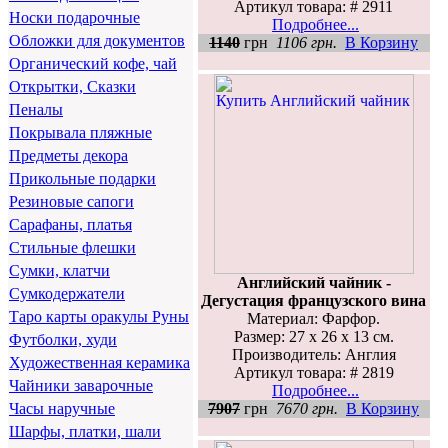
Артикул товара: # 2911
Носки подарочные
Подробнее...
Обложки для документов
1140
грн
1106 грн.
В Корзину
Органический кофе, чай
Открытки, Сказки
Пеналы
Покрывала пляжные
Предметы декора
Прикольные подарки
Резиновые сапоги
Сарафаны, платья
Стильные флешки
Сумки, клатчи
Английский чайник -
Сумкодержатели
Дегустация французского вина
Таро карты оракулы Руны
Материал: Фарфор.
Размер: 27 х 26 х 13 см.
Футболки, худи
Производитель: Англия
Художественная керамика
Артикул товара: # 2819
Чайники заварочные
Подробнее...
7907
грн
7670 грн.
В Корзину
Часы наручные
Шарфы, платки, шали