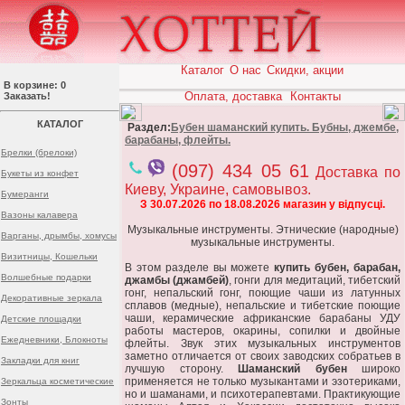
Каталог
О нас
Скидки, акции
В корзине: 0
Оплата, доставка
Контакты
Заказать!
КАТАЛОГ
Раздел:
Бубен шаманский купить. Бубны, джембе,
барабаны, флейты.
Брелки (брелоки)
(097) 434 05 61
Доставка по
Букеты из конфет
Киеву, Украине, самовывоз.
Бумеранги
З 30.07.2026 по 18.08.2026 магазин у відпусці.
Вазоны калавера
Музыкальные инструменты. Этнические (народные)
Варганы, дрымбы, хомусы
музыкальные инструменты.
Визитницы, Кошельки
В этом разделе вы можете
купить бубен, барабан,
Волшебные подарки
джамбы (джамбей)
, гонги для медитаций, тибетский
гонг, непальский гонг, поющие чаши из латунных
Декоративные зеркала
сплавов (медные), непальские и тибетские поющие
чаши, керамические африканские барабаны УДУ
Детские площадки
работы мастеров, окарины, сопилки и двойные
Ежедневники, Блокноты
флейты. Звук этих музыкальных инструментов
заметно отличается от своих заводских собратьев в
Закладки для книг
лучшую сторону.
Шаманский бубен
широко
применяется не только музыкантами и эзотериками,
Зеркальца косметические
но и шаманами, и психотерапевтами. Практикующие
Зонты