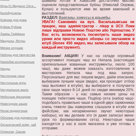
шаманы Алтая и Хакассии достаточно высоко
оценили представленные бубны (Николай Ооржак,
Игры Го Маджонг Сёги...
Кулан) и пользуются ими во время камланий и
Калейдоскопы
выступлений.
РАЗДЕЛ:
Варганы, хомусы и дрымбы
.
Коврики для дома
УВАГА! Самовивіз на вул. Василькывська не
працює, наш адміністратор - лікар в ЗСУ. Поки
Кубики Рубика
лише відправки Новою Поштою або Укрпоштою. У
Лампы Тиффани
Вас есть возможность посмотреть наши видео
уроки или просто видео обзоры со звучанием в
Мандалы, Янтры
ютуб (более 450 видео, мы записываем обзор на
каждый инструмент).
Мягкие игрушки
Наборы для творчества
Внимание! АКЦИЯ!
У нас на складе огромный
ассортимент поющих чаш из Непала (настоящие
Наклейки интерьерные
оригинальные кованные инструменты, около 100
чаш), мы даже можем заказать изготовление в
Нарды
мастерских Непала чаш под ваш запрос.
Настенные часы
Персонально для вас пишем видео, даём описание,
выбираем лучшие чаши (видео, как проходит отбор
Настольные игры
чаш выложил в ютубе), вы выбираете и получаете
свои чаши через 8-14 дней по скидке минимум 20%.
Натуральное мыло
Таким образом - у нас самые низкие цены на
Небесные фонарики
поющие тибетские чаши. Подбор сета (набор чаш)-
подобрать правильно чаши в одной-двух гармониках
Новогодние акции
очень тяжело (вы наверняка слышали в ютубе или
Носки подарочные
фейсбуке, как негармонично звучат некоторые
наборы), но мы делаем это (я даже записал мини-
Обложки для документов
урок по формированию сета). Некоторые чаши
находятся у нас в зале магазина и уже готовы к
Органический кофе, чай
отправке.
Открытки, Сказки