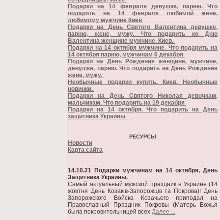
Подарки на 14 февраля девушке, парню. Что
подарить на 14 февраля любимой жене,
любимому мужчине Киев
Подарки на День Святого Валентина девушке,
парню, жене, мужу. Что подарить ко Дню
Валентина женщине мужчине. Киев.
Подарки на 14 октября мужчине. Что подарить на
14 октября парню, мужчинам 6 декабря
Подарки на День Рождения женщине, мужчине,
девушке, парню. Что подарить на День Рождения
жене, мужу.
Необычные подарки купить. Киев. Необычные
новинки.
Подарки на День Святого Николая девочкам,
мальчикам. Что подарить на 19 декабря
Подарки на 14 октября. Что подарить на День
защитника Украины
РЕСУРСЫ
Новости
Карта сайта
14.10.21 Подарки мужчинам на 14 октября, День
Защитника Украины.
Самый актуальный мужской праздник в Украине (14
жовтня День Козаків-Запорожців та Покрова)! День
Запорожского Войска Козачьего приподал на
Православный Праздник Покровы (Матерь Божья
была покровительницей всех
Далее ...