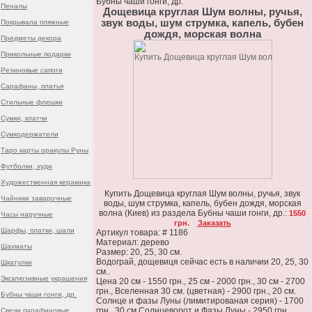
Бубны чаши гонги, др.
Пеналы
Дощевица круглая Шум волны, ручья,
звук воды, шум струмка, капель, бубен
Покрывала пляжные
дождя, морская волна
Предметы декора
Прикольные подарки
Резиновые сапоги
Сарафаны, платья
Стильные флешки
Сумки, клатчи
Сумкодержатели
Таро карты оракулы Руны
Футболки, худи
Художественная керамика
Купить Дощевица круглая Шум волны, ручья, звук
Чайники заварочные
воды, шум струмка, капель, бубен дождя, морская
волна (Киев) из раздела Бубны чаши гонги, др.:
1550
Часы наручные
грн.
Заказать
Шарфы, платки, шали
Артикул товара: # 1186
Материал: дерево
Шахматы
Размер: 20, 25, 30 см.
Водограй, дощевиця сейчас есть в наличии 20, 25, 30
Шкатулки
см..
Эксклюзивные украшения
Цена 20 см - 1550 грн., 25 см - 2000 грн., 30 см - 2700
грн., Вселенная 30 см. (цветная) - 2900 грн., 20 см.
Бубны чаши гонги, др.
Солнце и фазы Луны (лимитированая серия) - 1700
грн., 30 см Солнцеворот и Фазы Луны - 2950 грн..
Свечи парафиновые