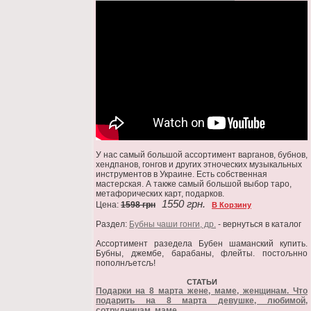
У нас самый большой ассортимент варганов, бубнов,
хендпанов, гонгов и других этноческих музыкальных
инструментов в Украине. Есть собственная
мастерская. А также самый большой выбор таро,
метафорических карт, подарков.
1550 грн.
Цена:
1598 грн
В Корзину
Раздел:
Бубны чаши гонги, др.
- вернуться в каталог
Ассортимент разедела Бубен шаманский купить.
Бубны, джембе, барабаны, флейты. постољнно
пополнљетсљ!
СТАТЬИ
Подарки на 8 марта жене, маме, женщинам. Что
подарить на 8 марта девушке, любимой,
сотрудницам, маме