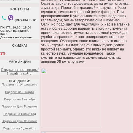
Один из вариантов дощевицы, шума ручья, струмка,
звука воды. Простой и красивый инструмент. Узор
КОНТАКТЫ
сделан с помощью лазерной резки фанеры. При
проворачивании Шума слышатся звуки подающих
капель воды, очень завораживающе и красиво.
(097) 434 05 61
Отлично подойдёт для медитаций. У нас в магазине
ПН.-ПТ.: 10:00 - 19:00
есть и более дорогие варианты этого инструмента,
СБ.-ВС.: выходной.
оригинальные инструменты со съёмной ручкой для
Киев.
удобства вращения и контролирования скорости
Доставка по Украине
вращения. Обращаем ваше внимание, что именно
эти инструменты идут без съёмных ручек (более
СКИДКА!
простой вариант), однако это никак не влияет на
3%
качество звука. Звучание волшебное. Также
смотрите на нашем сайте другие виды круглых
дощевиц 25 см. с ручками.
МЕГА АКЦИИ!
Скидки на все товары!
7 акций на сайте!
ПРАЗДНИКИ:
Подарки на 14 февралљ
Подарки на 8 марта
Подарки на 1 октября
Подарки на День Рождениљ
Подарки на Новый Год
Подарки на День Валентина
Подарки на 6 декабрљ