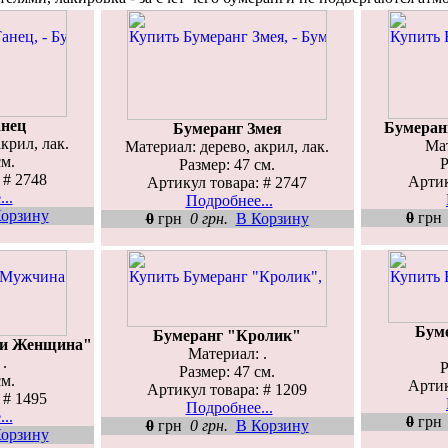
анец
Бумеранг
Бумеранг Змея
крил, лак.
Мат
Материал: дерево, акрил, лак.
см.
Р
Размер: 47 см.
 # 2748
Артик
Артикул товара: # 2747
..
Подробнее...
орзину
0
гр
0
грн
0 грн.
В Корзину
Бум
Бумеранг "Кролик"
 и Женщина"
Материал: .
.
Р
Размер: 47 см.
см.
Артик
Артикул товара: # 1209
 # 1495
Подробнее...
..
0
гр
0
грн
0 грн.
В Корзину
орзину