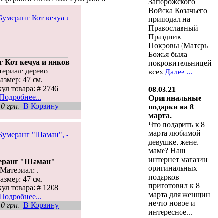
Запорожского
Войска Козачьего
приподал на
Православный
Праздник
Покровы (Матерь
Божья была
 Кот кечуа и инков
покровительницей
ериал: дерево.
всех
Далее ...
азмер: 47 см.
ул товара: # 2746
08.03.21
Подробнее...
Оригинальные
н
0 грн.
В Корзину
подарки на 8
марта.
Что подарить к 8
марта любимой
девушке, жене,
маме? Наш
интернет магазин
еранг "Шаман"
оригинальных
Материал: .
подарков
азмер: 47 см.
приготовил к 8
ул товара: # 1208
марта для женщин
Подробнее...
нечто новое и
н
0 грн.
В Корзину
интересное...