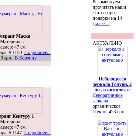
Рекомендуем
прочитать наши
статьи про
подарки на 14
Далее ...
меранг Маска
Материал: .
АКТУАЛЬНО
азмер: 47 см.
ара: # 1150
Подробнее...
н
0 грн.
В Корзину
Небьющееся
зеркало Голуби. 2
шт. в комплекте
Декоративные
зеркала
органическое
стекло. 453 грн.
ранг Кенгуру 1
Материал: .
азмер: 47 см.
ара: # 1147
Подробнее...