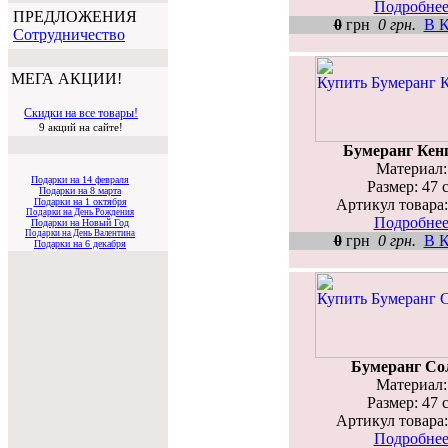
Подробнее.
ПРЕДЛОЖЕНИЯ
0
грн
0 грн.
В К
Cотрудничество
МЕГА АКЦИИ!
Скидки на все товары!
9 акций на сайте!
Бумеранг Кенг
Материал: 
Подарки на 14 февраля
Размер: 47 
Подарки на 8 марта
Артикул товара:
Подарки на 1 октября
Подарки на День Рождения
Подробнее.
Подарки на Новый Год
Подарки на День Валентина
0
грн
0 грн.
В К
Подарки на 6 декабря
Бумеранг Со
Материал: 
Размер: 47 
Артикул товара:
Подробнее.