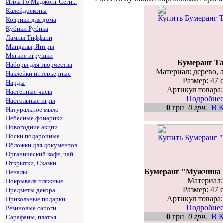
Игры Го Маджонг Сёги...
Калейдоскопы
Коврики для дома
Кубики Рубика
Лампы Тиффани
Мандалы, Янтры
Мягкие игрушки
Бумеранг Т
Наборы для творчества
Материал: дерево, а
Наклейки интерьерные
Размер: 47 
Нарды
Артикул товара:
Настенные часы
Подробнее.
Настольные игры
0
грн
0 грн.
В К
Натуральное мыло
Небесные фонарики
Новогодние акции
Носки подарочные
Обложки для документов
Органический кофе, чай
Открытки, Сказки
Бумеранг "Мужчина
Пеналы
Материал: 
Покрывала пляжные
Размер: 47 
Предметы декора
Артикул товара:
Прикольные подарки
Подробнее.
Резиновые сапоги
0
грн
0 грн.
В К
Сарафаны, платья