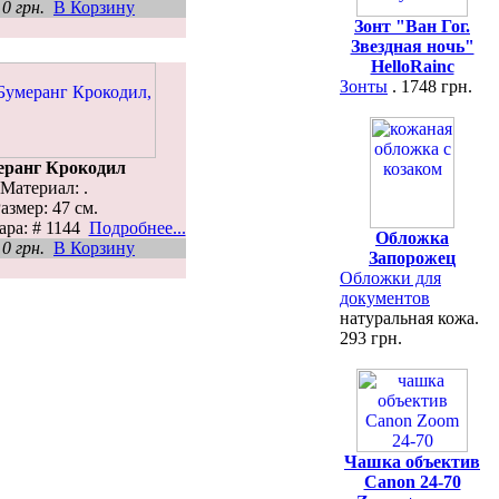
н
0 грн.
В Корзину
Зонт "Ван Гог.
Звездная ночь"
HelloRainc
Зонты
. 1748 грн.
еранг Крокодил
Материал: .
азмер: 47 см.
ара: # 1144
Подробнее...
Обложка
н
0 грн.
В Корзину
Запорожец
Обложки для
документов
натуральная кожа.
293 грн.
Чашка объектив
Canon 24-70