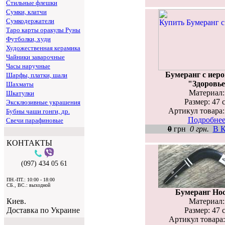
Стильные флешки
Сумки, клатчи
Сумкодержатели
Таро карты оракулы Руны
Футболки, худи
Художественная керамика
Чайники заварочные
Часы наручные
Бумеранг с иер
Шарфы, платки, шали
"Здоровь
Шахматы
Материал: 
Шкатулки
Размер: 47 
Эксклюзивные украшения
Артикул товара:
Бубны чаши гонги, др.
Подробнее.
Свечи парафиновые
0
грн
0 грн.
В К
КОНТАКТЫ
(097) 434 05 61
ПН.-ПТ.: 10:00 - 18:00
СБ., ВС.: выходной
Бумеранг Но
Материал: 
Киев.
Размер: 47 
Доставка по Украине
Артикул товара: