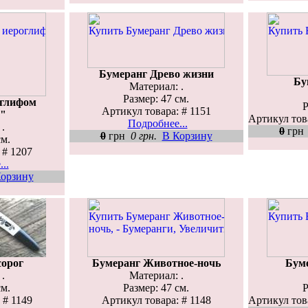
Бумеранг Древо жизни
Бу
Материал: .
Размер: 47 см.
оглифом
Р
Артикул товара: # 1151
е"
Артикул тов
Подробнее...
.
0
гр
0
грн
0 грн.
В Корзину
см.
 # 1207
..
орзину
сорог
Бумеранг Животное-ночь
Буме
.
Материал: .
см.
Размер: 47 см.
Р
 # 1149
Артикул товара: # 1148
Артикул тов