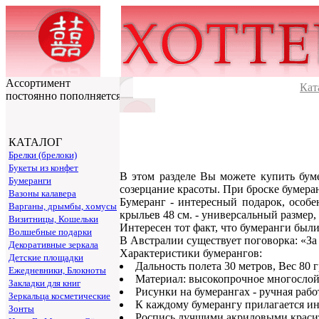
Ассортимент
Кат
постоянно пополняется
КАТАЛОГ
Брелки (брелоки)
Букеты из конфет
В этом разделе Вы можете купить буме
Бумеранги
созерцание красоты. При броске бумера
Вазоны калавера
Бумеранг - интересный подарок, особ
Варганы, дрымбы, хомусы
крыльев 48 см. - универсальный размер,
Визитницы, Кошельки
Интересен тот факт, что бумеранги был
Волшебные подарки
В Австралии существует поговорка: «За 
Декоративные зеркала
Характеристики бумерангов:
Детские площадки
Дальность полета 30 метров, Вес 80 
Ежедневники, Блокноты
Материал: высокопрочное многослой
Закладки для книг
Рисунки на бумерангах - ручная рабо
Зеркальца косметические
К каждому бумерангу прилагается ин
Зонты
Роспись лучшими акриловыми красите