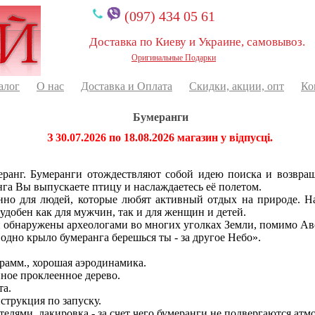
(097) 434 05 61
Доставка по Киеву и Украине, самовывоз.
Оригинальные Подарки
алог
О нас
Доставка и Оплата
Скидки, акции, опт
Ко
Бумеранги
З 30.07.2026 по 18.08.2026 магазин у відпусці.
ранг. Бумеранги отождествляют собой идею поиска и возвращ
нга Вы выпускаете птицу и наслаждаетесь её полетом.
енно для людей, которые любят активный отдых на природе. 
 удобен как для мужчин, так и для женщин и детей.
и обнаружены археологами во многих уголках Земли, помимо Ав
одно крыло бумеранга берешься ты - за другое Небо».
грамм., хорошая аэродинамика.
ное проклеенное дерево.
та.
струкция по запуску.
лями, лакировка - за счет чего бумеранги не подвергаются ат