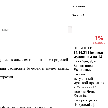
В корзине: 0
Заказать!
нтакты
3%
СКИДКА!
НОВОСТИ
14.10.21 Подарки
мужчинам на 14
ения, взаимосвязи, слияние с природой,
октября, День
Защитника
Наши расписные бумеранги имеют размах
Украины.
Самый
стралии.
актуальный
мужской праздник
в Украине (14
жовтня День
Козаків-
Запорожців та
Покрова)! День
мосферным влияниям. Бумеранги